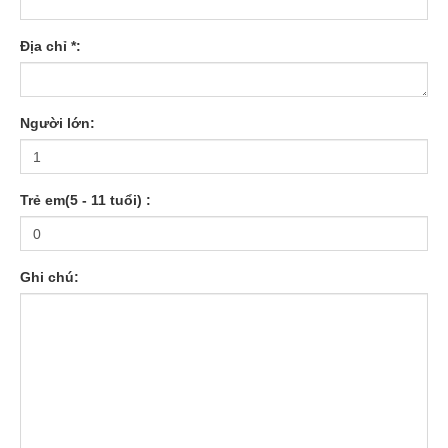
Địa chỉ *:
Người lớn:
Trẻ em(5 - 11 tuổi) :
Ghi chú: