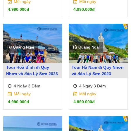
Mỗi ngày
Mỗi ngày
4.990.000đ
4.990.000đ
Từ Quảng Ngãi
Từ Quảng Ngãi
Tour Hoà Bình đi Quy
Tour Hà Nam đi Quy Nhơn
Nhơn và đảo Lý Sơn 2023
và đảo Lý Sơn 2023
4 Ngày 3 Đêm
4 Ngày 3 Đêm
Mỗi ngày
Mỗi ngày
4.990.000đ
4.990.000đ