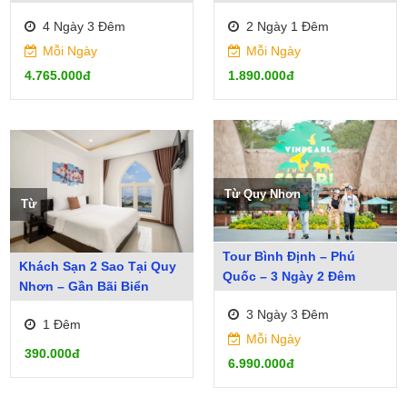
4 Ngày 3 Đêm
2 Ngày 1 Đêm
Mỗi Ngày
Mỗi Ngày
4.765.000đ
1.890.000đ
Từ Quy Nhơn
Từ
Tour Bình Định – Phú
Khách Sạn 2 Sao Tại Quy
Quốc – 3 Ngày 2 Đêm
Nhơn – Gần Bãi Biển
3 Ngày 3 Đêm
1 Đêm
Mỗi Ngày
390.000đ
6.990.000đ