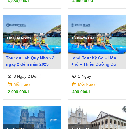
6,850,000đ
4.990.000đ
Từ Quy Nhơn
Từ Nhơn Hải
Tour du lịch Quy Nhơn 3
Land Tour Kỳ Co – Hòn
ngày 2 đêm năm 2023
Khô – Thiên Đường Du
Lịch Biển
3 Ngày 2 Đêm
1 Ngày
Mỗi ngày
Mỗi Ngày
2.990.000đ
490.000đ