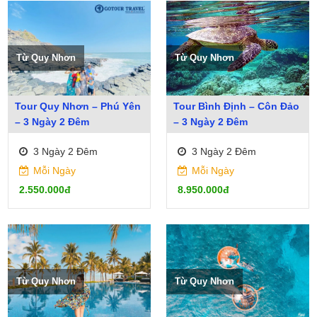
Từ Quy Nhơn
Từ Quy Nhơn
Tour Quy Nhơn – Phú Yên
Tour Bình Định – Côn Đảo
– 3 Ngày 2 Đêm
– 3 Ngày 2 Đêm
3 Ngày 2 Đêm
3 Ngày 2 Đêm
Mỗi Ngày
Mỗi Ngày
2.550.000đ
8.950.000đ
Từ Quy Nhơn
Từ Quy Nhơn