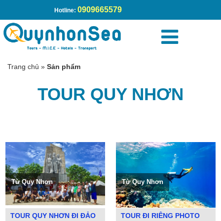
0909665579
Hotline:
Trang chủ
»
Sản phẩm
TOUR QUY NHƠN
Từ Quy Nhơn
Từ Quy Nhơn
TOUR QUY NHƠN ĐI ĐẢO
TOUR ĐI RIÊNG PHOTO