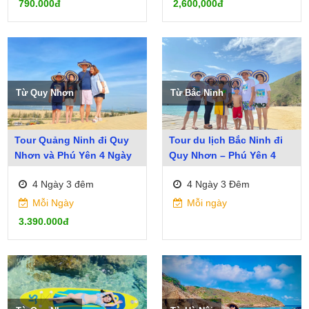
790.000đ
2,600,000đ
Từ Quy Nhơn
Từ Bắc Ninh
Tour Quảng Ninh đi Quy
Tour du lịch Bắc Ninh đi
Nhơn và Phú Yên 4 Ngày
Quy Nhơn – Phú Yên 4
Ngày
4 Ngày 3 đêm
4 Ngày 3 Đêm
Mỗi Ngày
Mỗi ngày
3.390.000đ