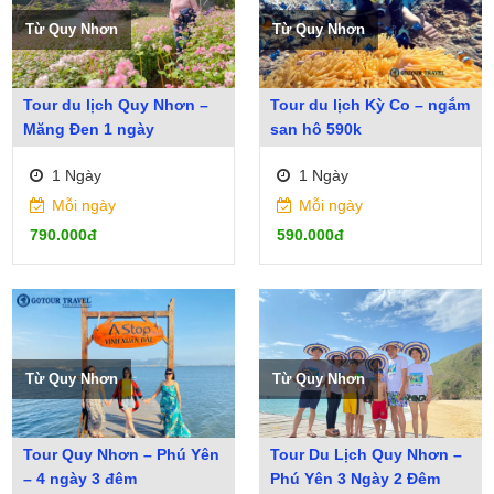
Từ Quy Nhơn
Từ Quy Nhơn
Tour du lịch Quy Nhơn –
Tour du lịch Kỳ Co – ngắm
Măng Đen 1 ngày
san hô 590k
1 Ngày
1 Ngày
Mỗi ngày
Mỗi ngày
790.000đ
590.000đ
Từ Quy Nhơn
Từ Quy Nhơn
Tour Quy Nhơn – Phú Yên
Tour Du Lịch Quy Nhơn –
– 4 ngày 3 đêm
Phú Yên 3 Ngày 2 Đêm