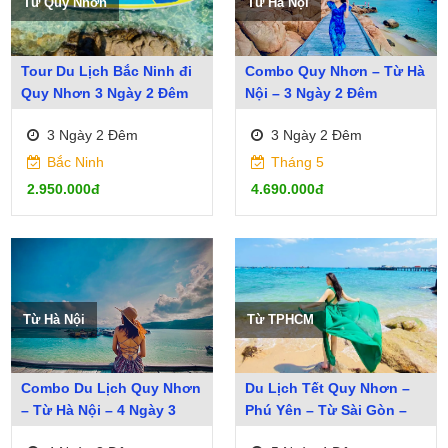
Từ Quy Nhơn
Từ Hà Nội
Tour Du Lịch Bắc Ninh đi
Combo Quy Nhơn – Từ Hà
Quy Nhơn 3 Ngày 2 Đêm
Nội – 3 Ngày 2 Đêm
3 Ngày 2 Đêm
3 Ngày 2 Đêm
Bắc Ninh
Tháng 5
2.950.000đ
4.690.000đ
Từ Hà Nội
Từ TPHCM
Combo Du Lịch Quy Nhơn
Du Lịch Tết Quy Nhơn –
– Từ Hà Nội – 4 Ngày 3
Phú Yên – Từ Sài Gòn –
Đêm
5N4D