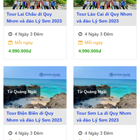
Tour Lai Châu đi Quy
Tour Lào Cai đi Quy Nhơn
Nhơn và đảo Lý Sơn 2023
và đảo Lý Sơn 2023
4 Ngày 3 Đêm
4 Ngày 3 Đêm
Mỗi ngày
Mỗi ngày
4.990.000đ
4.990.000đ
Từ Quảng Ngãi
Từ Quảng Ngãi
Tour Điện Biên đi Quy
Tour Sơn La đi Quy Nhơn
Nhơn và đảo Lý Sơn 2023
và đảo Lý Sơn 2023
4 Ngày 3 Đêm
4 Ngày 3 Đêm