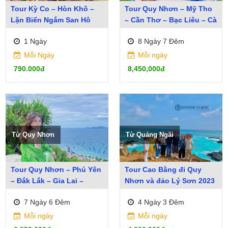
Tour Kỳ Co – Hòn Khô –
Tour Quy Nhơn – Mỹ Tho
Lặn Biển Ngắm San Hô
– Cần Thơ – Bạc Liêu – Cà
Mau – Hà Tiên – Châu Đốc
1 Ngày
8 Ngày 7 Đêm
– Tây Ninh
Mỗi Ngày
Mỗi ngày
790.000đ
8,450,000đ
Từ Quy Nhơn
Từ Quảng Ngãi
Tour Quy Nhơn – Phú Yên
Tour Cao Bằng đi Quy
– Đắk Lắk – Gia Lai –
Nhơn và đảo Lý Sơn 2023
Măng Đen 7 ngày 6 đêm
7 Ngày 6 Đêm
4 Ngày 3 Đêm
Mỗi ngày
Mỗi ngày