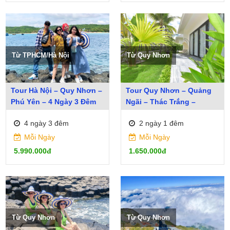
Từ TPHCM/Hà Nội
Từ Quy Nhơn
Tour Hà Nội – Quy Nhơn –
Tour Quy Nhơn – Quảng
Phú Yên – 4 Ngày 3 Đêm
Ngãi – Thác Trắng –
CocoLand
4 ngày 3 đêm
2 ngày 1 đêm
Mỗi Ngày
Mỗi Ngày
5.990.000đ
1.650.000đ
Từ Quy Nhơn
Từ Quy Nhơn