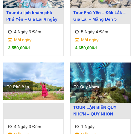
Tour du lịch khám phá
Tour Phú Yên – Đắk Lắk –
Phú Yên – Gia Lai 4 ngày
Gia Lai – Măng Đen 5
3 đêm
ngày 4 đêm
4 Ngày 3 Đêm
5 Ngày 4 Đêm
Mỗi ngày
Mỗi ngày
3,550,000đ
4,650,000đ
Từ Phú Yên
Từ Quy Nhơn
TOUR LẶN BIỂN QUY
NHƠN – QUY NHON
DIVING TOUR 1 DAY
4 Ngày 3 Đêm
1 Ngày