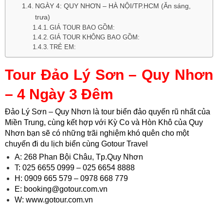
NGÀY 4: QUY NHƠN – HÀ NỘI/TP.HCM (Ăn sáng,
trưa)
GIÁ TOUR BAO GỒM:
GIÁ TOUR KHÔNG BAO GỒM:
TRẺ EM:
Tour Đảo Lý Sơn – Quy Nhơn
– 4 Ngày 3 Đêm
Đảo Lý Sơn – Quy Nhơn là tour biển đảo quyến rũ nhất của
Miền Trung, cùng kết hợp với Kỳ Co và Hòn Khô của Quy
Nhơn bạn sẽ có những trãi nghiệm khó quên cho một
chuyến đi du lịch biển cùng Gotour Travel
A: 268 Phan Bội Châu, Tp.Quy Nhơn
T: 025 6655 0999 – 025 6654 8888
H: 0909 665 579 – 0978 668 779
E: booking@gotour.com.vn
W: www.gotour.com.vn