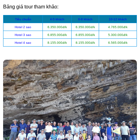
Bảng giá tour tham khảo:
Tiêu chuẩn
4-5 khách
6-8 khách
10-12 khách
Hotel 2 sao
6.350.000đ/k
6.350.000đ/k
4.765.000đ/k
Hotel 3 sao
6.855.000đ/k
6.855.000đ/k
5.300.000đ/k
Hotel 4 sao
8.155.000đ/k
8.155.000đ/k
6.565.000đ/k