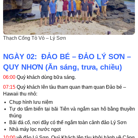
Thạch Cổng Tò Vò – Lý Sơn
NGÀY 02: ĐẢO BÉ – ĐẢO LÝ SƠN –
QUY NHƠN (Ăn sáng, trưa, chiều)
06:00
Quý khách dùng bữa sáng.
07:15
Quý khách lên tàu tham quan tham quan Đảo bé –
Hawaii thu nhỏ:
Chụp hình lưu niệm
Tự do tắm biển tại bãi Tiên và ngắm san hô bằng thuyền
thúng
Bãi đá cổ, nơi đây có thể ngắm toàn cảnh đảo Lý Sơn
Nhà máy lọc nước ngọt
10:00
về đảo Lý Sơn, Quý Khách lên tàu khởi hành về Cảng