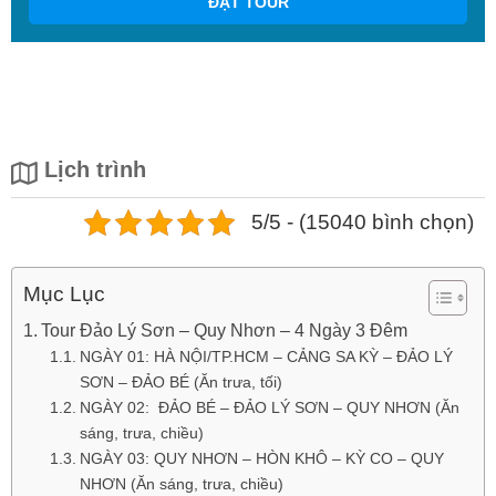
ĐẶT TOUR
Lịch trình
5/5 - (15040 bình chọn)
Mục Lục
Tour Đảo Lý Sơn – Quy Nhơn – 4 Ngày 3 Đêm
NGÀY 01: HÀ NỘI/TP.HCM – CẢNG SA KỲ – ĐẢO LÝ
SƠN – ĐẢO BÉ (Ăn trưa, tối)
NGÀY 02: ĐẢO BÉ – ĐẢO LÝ SƠN – QUY NHƠN (Ăn
sáng, trưa, chiều)
NGÀY 03: QUY NHƠN – HÒN KHÔ – KỲ CO – QUY
NHƠN (Ăn sáng, trưa, chiều)