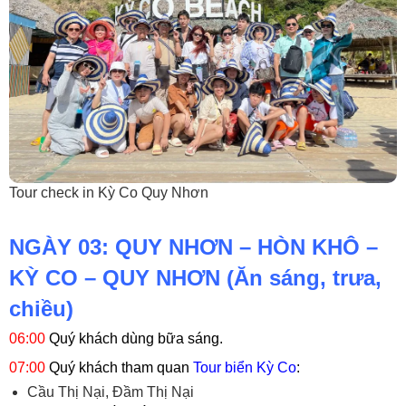
Tour check in Kỳ Co Quy Nhơn
NGÀY 03: QUY NHƠN – HÒN KHÔ –
KỲ CO – QUY NHƠN (Ăn sáng, trưa,
chiều)
06:00
Quý khách dùng bữa sáng.
07:00
Quý khách tham quan
Tour biển Kỳ Co
:
Cầu Thị Nại, Đầm Thị Nại