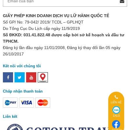
GIẤY PHÉP KINH DOANH DỊCH VỤ LỮ HÀNH QUỐC TẾ
Số GP/ No: 79-042/ 2019/ TCDL – GPLHQT
Do Tổng Cục Du Lịch cấp ngày 11/9/2019
Số ĐKKD: 031.41.822.48 được cấp bởi sở kế hoạch và đầu tư
TPHCM.
Đăng ký lần đầu ngày 11/01/2008, Đăng ký thay đổi lần 05 ngày
26/10/2017
Kết nối với chúng tôi
Chấp nhận thanh toán
LIÊN HỆ
ZALO
Liên kết
FACEBOOK