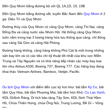
Đến Quy Nhơn bằng đường bộ với QL 1A,1D, 19, 19B
Đến Quy Nhơn bằng đường sắt, tuyến Bắc Nam đến
Quy Nhơn
ở 2
ga: Diêu Trì và Quy Nhơn
Đường thủy của Quy Nhơn có cảng Quy Nhơn, cảng Thị Nại, cảng
Đống Đa và cảng nước sâu Nhơn Hội. Hệ thống cảng Quy Nhơn
luôn nằm trong top 3 lượng hàng hóa lưu thông qua cảng, chỉ đứng
sau cảng Sài Gòn và cảng Hải Phòng.
Đường hàng không, cảng hàng không Phù Cát là một trong những
sân bay lớn và có các tiêu chí kỹ thuật tốt nhất của khu vực Miền
Trung và
Tây Nguyên
và có khả năng tiếp nhận các máy bay loại
lớn như
Airbus A330
,
Boeing 737
,
Boeing 777
. Các hãng bay đang
khai thác Vietnam Airlines, Bamboo, Vietjet, Pacific.
Du lịch Quy Nhơn
với điểm đến cực kỳ hot như: bãi tắm
Kỳ Co
, bãi
tắm Quy Hòa, bãi tắm Phương Mai, bãi tắm hòn Khô,
Cù Lao Xanh
,
KDL Ghềnh Ráng, Di tích bảo tàng Tây Sơn, KDL Sinh Thái Hầm
Hô, Chùa Thiên Hưng, chùa Ông Núi, Trung Lương, Đề Gi – Vũng