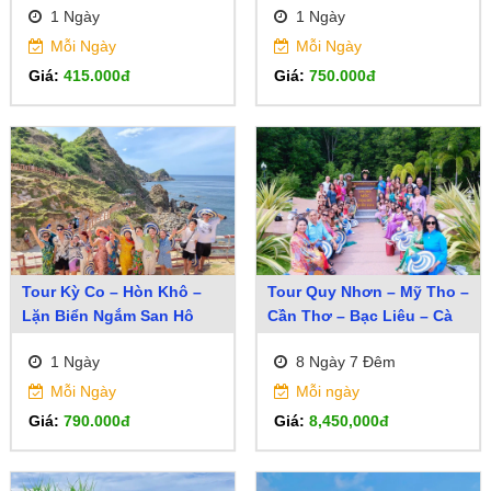
1 Ngày
1 Ngày
Mỗi Ngày
Mỗi Ngày
Giá:
415.000đ
Giá:
750.000đ
Tour Kỳ Co – Hòn Khô –
Tour Quy Nhơn – Mỹ Tho –
Lặn Biển Ngắm San Hô
Cần Thơ – Bạc Liêu – Cà
Mau – Hà Tiên – Châu Đốc
1 Ngày
8 Ngày 7 Đêm
– Tây Ninh
Mỗi Ngày
Mỗi ngày
Giá:
790.000đ
Giá:
8,450,000đ