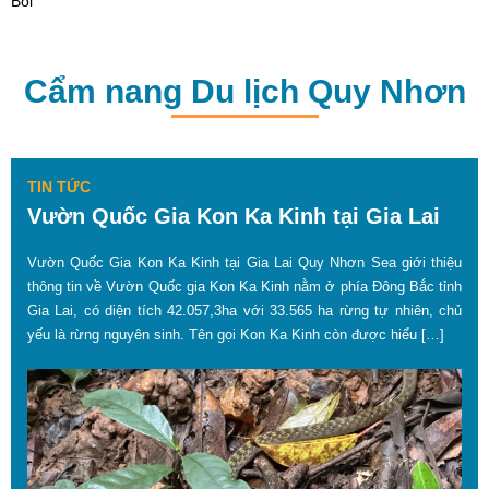
Bồi
Cẩm nang Du lịch Quy Nhơn
TIN TỨC
Vườn Quốc Gia Kon Ka Kinh tại Gia Lai
Vườn Quốc Gia Kon Ka Kinh tại Gia Lai Quy Nhơn Sea giới thiệu
thông tin về Vườn Quốc gia Kon Ka Kinh nằm ở phía Đông Bắc tỉnh
Gia Lai, có diện tích 42.057,3ha với 33.565 ha rừng tự nhiên, chủ
yếu là rừng nguyên sinh. Tên gọi Kon Ka Kinh còn được hiểu […]