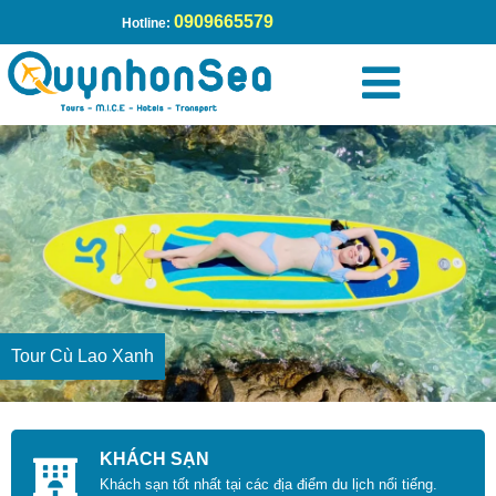
0909665579
Hotline:
Tour Cù Lao Xanh
KHÁCH SẠN
Khách sạn tốt nhất tại các địa điểm du lịch nổi tiếng.