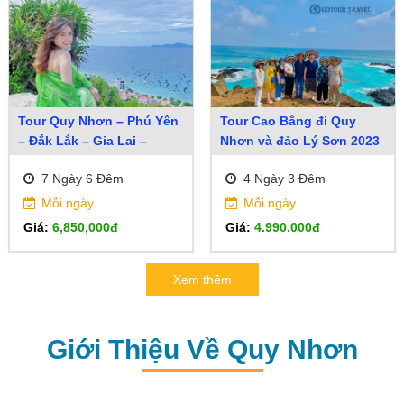
Tour Quy Nhơn – Phú Yên
Tour Cao Bằng đi Quy
– Đắk Lắk – Gia Lai –
Nhơn và đảo Lý Sơn 2023
Măng Đen 7 ngày 6 đêm
7 Ngày 6 Đêm
4 Ngày 3 Đêm
Mỗi ngày
Mỗi ngày
Giá:
6,850,000đ
Giá:
4.990.000đ
Xem thêm
Giới Thiệu Về Quy Nhơn