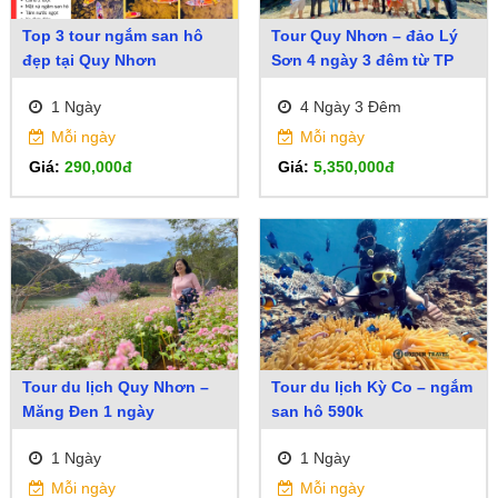
Top 3 tour ngắm san hô
Tour Quy Nhơn – đảo Lý
đẹp tại Quy Nhơn
Sơn 4 ngày 3 đêm từ TP
HCM
1 Ngày
4 Ngày 3 Đêm
Mỗi ngày
Mỗi ngày
Giá:
290,000đ
Giá:
5,350,000đ
Tour du lịch Quy Nhơn –
Tour du lịch Kỳ Co – ngắm
Măng Đen 1 ngày
san hô 590k
1 Ngày
1 Ngày
Mỗi ngày
Mỗi ngày