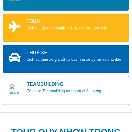
TOUR
Dịch vụ đặt tour nhanh, giá rẻ, thủ tục đơn giản
THUÊ XE
Dịch vụ thuê xe giá tốt từ các nhà xe uy tín và chu đáo
TEAMBUILDING
Tổ chức Teambuilding uy tín và chất lượng