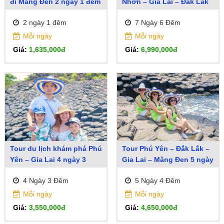
đi Măng Đen 2 ngày 1 đêm
Nhơn – Gia Lai – Đắk Lắk
7 ngày 6 đêm
2 ngày 1 đêm
7 Ngày 6 Đêm
Mỗi ngày
Mỗi ngày
Giá:
1,635,000đ
Giá:
6,990,000đ
Tour du lịch khám phá Phú
Tour Phú Yên – Đắk Lắk –
Yên – Gia Lai 4 ngày 3
Gia Lai – Măng Đen 5 ngày
đêm
4 đêm
4 Ngày 3 Đêm
5 Ngày 4 Đêm
Mỗi ngày
Mỗi ngày
Giá:
3,550,000đ
Giá:
4,650,000đ