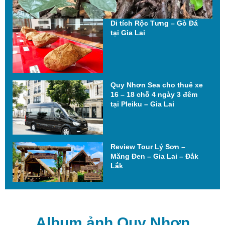
Di tích Rộc Tưng – Gò Đá
tại Gia Lai
Quy Nhơn Sea cho thuê xe
16 – 18 chỗ 4 ngày 3 đêm
tại Pleiku – Gia Lai
Review Tour Lý Sơn –
Măng Đen – Gia Lai – Đắk
Lắk
Tour Du lịch đảo Lý Sơn –
Măng Đen – Gia Lai 4 ngày
Album ảnh Quy Nhơn