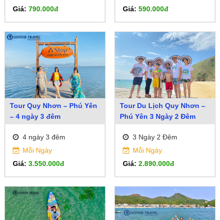
Giá:
790.000đ
Giá:
590.000đ
Tour Quy Nhơn – Phú Yên
Tour Du Lịch Quy Nhơn –
– 4 ngày 3 đêm
Phú Yên 3 Ngày 2 Đêm
4 ngày 3 đêm
3 Ngày 2 Đêm
Mỗi Ngày
Mỗi Ngày
Giá:
3.550.000đ
Giá:
2.890.000đ