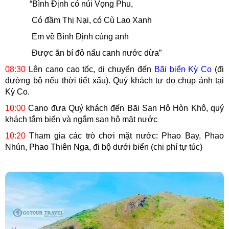
“Bình Định có núi Vọng Phu,
Có đầm Thị Nại, có Cù Lao Xanh
Em về Bình Định cùng anh
Được ăn bí đỏ nấu canh nước dừa”
08:30
Lên cano cao tốc, di chuyển đến
Bãi biển Kỳ Co
(đi
đường bộ nếu thời tiết xấu). Quý khách tự do chụp ảnh tại
Kỳ Co.
10:00
Cano đưa Quý khách đến Bãi San Hô Hòn Khô, quý
khách tắm biển và ngắm san hô mặt nước
10:20
Tham gia các trò chơi mặt nước: Phao Bay, Phao
Nhún, Phao Thiên Nga, đi bộ dưới biển (chi phí tự túc)