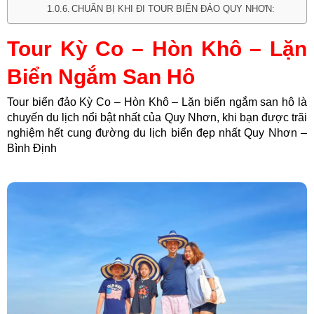
CHUẨN BỊ KHI ĐI TOUR BIỂN ĐẢO QUY NHƠN:
Tour Kỳ Co – Hòn Khô – Lặn
Biển Ngắm San Hô
Tour biển đảo Kỳ Co – Hòn Khô – Lặn biển ngắm san hô là
chuyến du lịch nổi bật nhất của Quy Nhơn, khi bạn được trãi
nghiệm hết cung đường du lịch biển đẹp nhất Quy Nhơn –
Bình Định