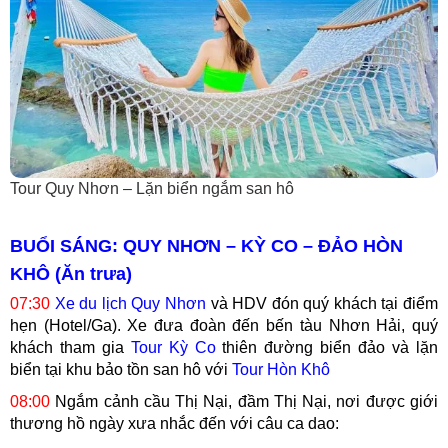
Tour Quy Nhơn – Lặn biển ngắm san hô
BUỔI SÁNG: QUY NHƠN – KỲ CO – ĐẢO HÒN
KHÔ (Ăn trưa)
07:30
Xe du lịch Quy Nhơn
và HDV đón quý khách tại điểm
hẹn (Hotel/Ga). Xe đưa đoàn đến bến tàu Nhơn Hải, quý
khách tham gia
Tour Kỳ Co
thiên đường biển đảo và lặn
biển tại khu bảo tồn san hô với
Tour Hòn Khô
08:00
Ngắm cảnh cầu Thị Nại, đầm Thị Nại, nơi được giới
thương hồ ngày xưa nhắc đến với câu ca dao: