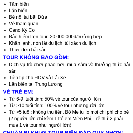
Tăm biển
Lặn biển
Bè nổi tại bãi Dứa
Vé tham quan
Cano Kỳ Co
Bảo hiểm trọn tour: 20.000.000đ/trường hợp
Khăn lạnh, nón lát du lịch, túi xách du lịch
Thực đơn hải sản
TOUR KHÔNG BAO GỒM:
Dịch vụ trò chơi phao hơi, mua sắm và thưởng thức hải
sản
Tiền tip cho HDV và Lái Xe
Lặn biển tại Trung Lương
VÉ TRẺ EM:
Từ 6-9 tuổi tính: 50% vé tour của người lớn
Từ >10 tuổi tính: 100% vé tour như người lớn
Từ <5 tuổi: không thu tiền, Bố Mẹ tự lo mọi chi phí cho bé
(2 người lớn chỉ kèm 1 trẻ em Miền Phí, Trẻ thứ 2 phải
mua 1 vé tour như người lớn)
CHUẨN BỊ KHI ĐI TOUR BIỂN ĐẢO QUY NHƠN: