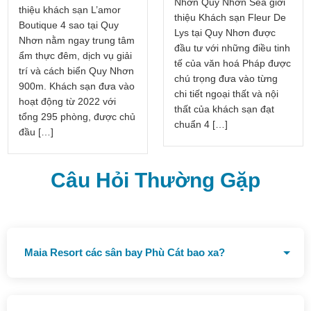
Nhơn Quy Nhơn Sea giới
thiệu khách sạn L’amor
thiệu Khách sạn Fleur De
Boutique 4 sao tại Quy
Lys tại Quy Nhơn được
Nhơn nằm ngay trung tâm
đầu tư với những điều tinh
ẩm thực đêm, dịch vụ giải
tế của văn hoá Pháp được
trí và cách biển Quy Nhơn
chú trọng đưa vào từng
900m. Khách sạn đưa vào
chi tiết ngoại thất và nội
hoạt động từ 2022 với
thất của khách sạn đạt
tổng 295 phòng, được chủ
chuẩn 4 […]
đầu […]
Câu Hỏi Thường Gặp
Maia Resort các sân bay Phù Cát bao xa?
Cách sân bay Phù Cát 22 km