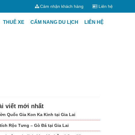
Cảm nhận khách hàng
Liên hệ
THUÊ XE
CẨM NANG DU LỊCH
LIÊN HỆ
ài viết mới nhất
ờn Quốc Gia Kon Ka Kinh tại Gia Lai
 tích Rộc Tưng – Gò Đá tại Gia Lai