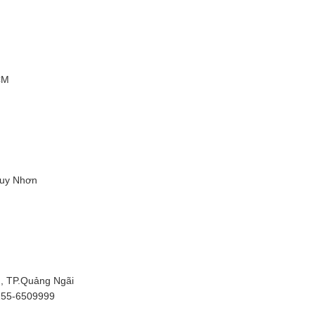
CM
Quy Nhơn
g, TP.Quảng Ngãi
255-6509999