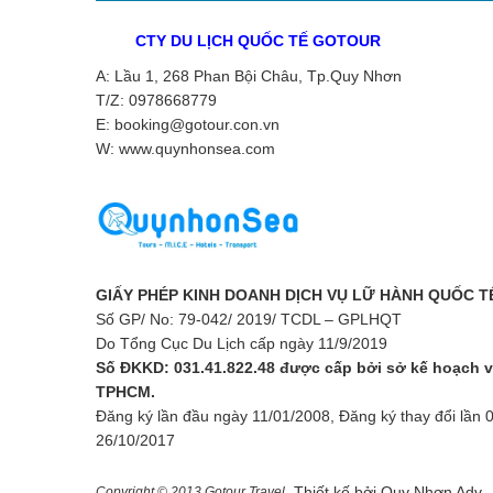
CTY DU LỊCH QUỐC TẾ GOTOUR
A: Lầu 1, 268 Phan Bội Châu, Tp.Quy Nhơn
T/Z: 0978668779
E: booking@gotour.con.vn
W: www.quynhonsea.com
GIẤY PHÉP KINH DOANH DỊCH VỤ LỮ HÀNH QUỐC T
Số GP/ No: 79-042/ 2019/ TCDL – GPLHQT
Do Tổng Cục Du Lịch cấp ngày 11/9/2019
Số ĐKKD: 031.41.822.48 được cấp bởi sở kế hoạch v
TPHCM.
Đăng ký lần đầu ngày 11/01/2008, Đăng ký thay đổi lần 
26/10/2017
Thiết kế bởi
Quy Nhơn Adv
Copyright © 2013 Gotour Travel.