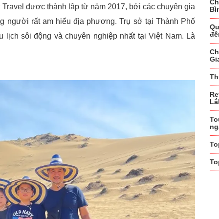
Ch
 Travel được thành lập từ năm 2017, bởi các chuyên gia
Bì
ững người rất am hiểu địa phương. Trụ sở tại Thành Phố
Qu
đê
 lịch sôi động và chuyên nghiệp nhất tại Việt Nam. Là
Ch
Gi
Th
Re
Lắ
To
ng
To
To