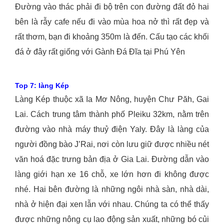
Đường vào thác phải đi bộ trên con đường đất đỏ hai
bên là rẫy cafe nếu đi vào mùa hoa nở thì rất đẹp và
rất thơm, bạn đi khoảng 350m là đến. Cấu tạo các khối
đá ở đây rất giống với Gành Đá Đĩa tại Phú Yên
Top 7: làng Kép
Làng Kép thuộc xã Ia Mơ Nông, huyện Chư Păh, Gai
Lai. Cách trung tâm thành phố Pleiku 32km, nằm trên
đường vào nhà máy thuỷ điện Yaly. Đây là làng của
người đồng bào J’Rai, nơi còn lưu giữ được nhiều nét
văn hoá đặc trưng bản địa ở Gia Lai. Đường dẫn vào
làng giới hạn xe 16 chỗ, xe lớn hơn đi không được
nhé. Hai bên đường là những ngôi nhà sàn, nhà dài,
nhà ở hiện đại xen lẫn với nhau. Chúng ta có thể thấy
được những nông cụ lao động sản xuất, những bó củi