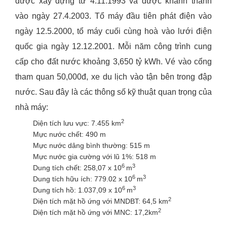
được xây dựng từ 4.11.1993 và được khánh thành
vào ngày 27.4.2003. Tổ máy đầu tiên phát điện vào
ngày 12.5.2000, tổ máy cuối cùng hoà vào lưới điện
quốc gia ngày 12.12.2001. Mỗi năm công trình cung
cấp cho đất nước khoảng 3,650 tỷ kWh. Vé vào cổng
tham quan 50,000đ, xe du lịch vào tận bên trong đập
nước. Sau đây là các thông số kỹ thuật quan trọng của
nhà máy:
2
Diện tích lưu vực: 7.455 km
Mực nước chết: 490 m
Mực nước dâng bình thường: 515 m
Mực nước gia cường với lũ 1%: 518 m
6
3
Dung tích chết: 258,07 x 10
m
6
3
Dung tích hữu ích: 779.02 x 10
m
6
3
Dung tích hồ: 1.037,09 x 10
m
2
Diện tích mặt hồ ứng với MNDBT: 64,5 km
2
Diện tích mặt hồ ứng với MNC: 17,2km