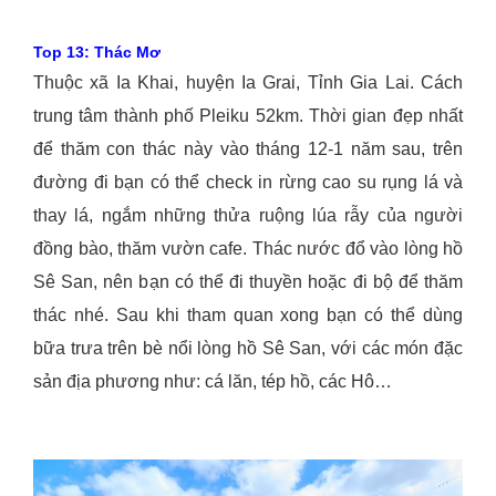
Top 13: Thác Mơ
Thuộc xã Ia Khai, huyện Ia Grai, Tỉnh Gia Lai. Cách
trung tâm thành phố Pleiku 52km. Thời gian đẹp nhất
để thăm con thác này vào tháng 12-1 năm sau, trên
đường đi bạn có thể check in rừng cao su rụng lá và
thay lá, ngắm những thửa ruộng lúa rẫy của người
đồng bào, thăm vườn cafe. Thác nước đổ vào lòng hồ
Sê San, nên bạn có thể đi thuyền hoặc đi bộ để thăm
thác nhé. Sau khi tham quan xong bạn có thể dùng
bữa trưa trên bè nổi lòng hồ Sê San, với các món đặc
sản địa phương như: cá lăn, tép hồ, các Hô…