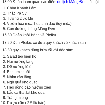
13:00 Đoàn tham quan các điểm
du lịch Măng Đen
nổi bật:
Chùa Khánh Lâm
Thác Pa Sỹ
Tượng Đức Mẹ
Vườn hoa mua, hoa anh đào (tuỳ mùa)
Con đường thông Măng Đen
15:30 Đoàn khởi hành về Pleiku
17:30 Đến Pleiku, xe đưa quý khách về khách sạn
18:30 quý khách dùng bữa tối với đặc sản:
Salad tép biển hồ
Nai nướng tảng
Dê nướng lồ ô
Ếch um chuối
Nhím xào lăng
Ngủ quả kho quẹt
Heo đồng bào nướng xiên
Lẫu cá thát lát khổ qua
Tráng miệng
Rượu cần ( 2.5 lít/ bàn)