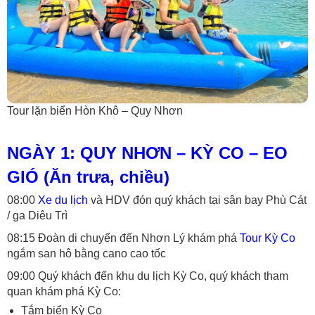
Tour lặn biển Hòn Khô – Quy Nhơn
NGÀY 1: QUY NHƠN – KỲ CO – EO
GIÓ (Ăn trưa, chiều)
08:00
Xe du lịch
và HDV đón quý khách tại sân bay Phù Cát
/ ga Diêu Trì
08:15 Đoàn di chuyển đến Nhơn Lý khám phá
Tour Kỳ Co
ngắm san hô bằng cano cao tốc
09:00 Quý khách đến khu du lịch Kỳ Co, quý khách tham
quan khám phá Kỳ Co:
Tắm biển Kỳ Co