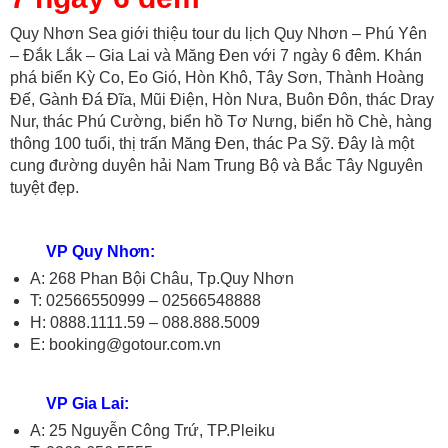
Quy Nhơn Sea giới thiệu tour du lịch Quy Nhơn – Phú Yên
– Đắk Lắk – Gia Lai và Măng Đen với 7 ngày 6 đêm. Khán
phá biển Kỳ Co, Eo Gió, Hòn Khô, Tây Sơn, Thành Hoàng
Đế, Gành Đá Đĩa, Mũi Điện, Hòn Nưa, Buôn Đôn, thác Dray
Nur, thác Phú Cường, biển hồ Tơ Nưng, biển hồ Chè, hàng
thông 100 tuổi, thị trấn Măng Đen, thác Pa Sỹ. Đây là một
cung đường duyên hải Nam Trung Bộ và Bắc Tây Nguyên
tuyệt đẹp.
VP Quy Nhơn:
A: 268 Phan Bội Châu, Tp.Quy Nhơn
T: 02566550999 – 02566548888
H: 0888.1111.59 – 088.888.5009
E: booking@gotour.com.vn
VP Gia Lai:
A: 25 Nguyễn Công Trứ, TP.Pleiku