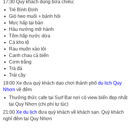
17:30 Quý khách dùng bữa chiều:
Tré Bình Định
Giò heo muối + bánh hỏi
Mực hấp tại bàn
Hàu nướng mỡ hành
Tôm hấp nước dừa
Cá kho tộ
Rau muốn xào tỏi
Canh chau cá biển
Cơm trắng
Trà đá
Trái cây
19:00 Xe đưa quý khách dạo chơi thành phố
du lịch Quy
Nhơn
về đêm
Thưởng thức cafe tại Surf Bar nơi có view biển đẹp nhất
tại Quy Nhơn (chi phí tự túc)
21:00
Xe du lịch
đưa quý khách về khách sạn. Quý khách
nghỉ đêm tại Quy Nhơn