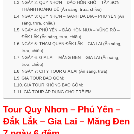
NGÀY 2: QUY NHƠN – ĐẢO HÒN KHÔ – TÂY SƠN –
THÀNH HOÀNG ĐẾ (Ăn sáng, trưa, chiều)
NGÀY 3: QUY NHƠN – GÀNH ĐÁ ĐĨA – PHÚ YÊN (Ăn
sáng, trưa, chiều)
NGÀY 4: PHÚ YÊN – ĐẢO HÒN NƯA – VŨNG RÔ –
ĐẮK LẮK (Ăn sáng, trưa, chiều)
NGÀY 5: THAM QUAN ĐẮK LẮK – GIA LAI (Ăn sáng,
trưa, chiều)
NGÀY 6: GIA LAI – MĂNG ĐEN – GIA LAI (Ăn sáng,
trưa, chiều)
NGÀY 7: CITY TOUR GIA LAI (Ăn sáng, trưa)
GIÁ TOUR BAO GỒM:
GIÁ TOUR KHÔNG BAO GỒM:
GIÁ TOUR ÁP DỤNG CHO TRẺ EM
Tour Quy Nhơn – Phú Yên –
Đắk Lắk – Gia Lai – Măng Đen
7 ngày 6 đêm