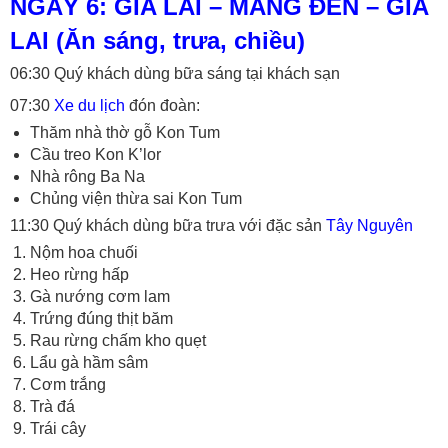
NGÀY 6: GIA LAI – MĂNG ĐEN – GIA
LAI (Ăn sáng, trưa, chiều)
06:30 Quý khách dùng bữa sáng tại khách sạn
07:30
Xe du lịch
đón đoàn:
Thăm nhà thờ gỗ Kon Tum
Cầu treo Kon K’lor
Nhà rông Ba Na
Chủng viện thừa sai Kon Tum
11:30 Quý khách dùng bữa trưa với đặc sản
Tây Nguyên
Nộm hoa chuối
Heo rừng hấp
Gà nướng cơm lam
Trứng đúng thịt băm
Rau rừng chấm kho quẹt
Lẩu gà hầm sâm
Cơm trắng
Trà đá
Trái cây