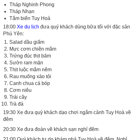
Tháp Nghinh Phong
Tháp Nhạn
Tắm biển Tuy Hoà
18:00
Xe du lịch
đưa quý khách dùng bữa tối với đặc sản
Phú Yên:
Salad dầu giấm
Mực cơm chiên mắm
Trứng đúc thịt băm
Sườn ram mặn
Thịt luộc mắm nêm
Rau muống xào tỏi
Canh chua cá bóp
Cơm niêu
Trái cây
Trà đá
19:30 Xe đưa quý khách dạo chơi ngắm cảnh Tuy Hoà về
đêm
20:30 Xe đưa đoàn về khách sạn nghỉ đêm
21:00 Quý khách tự do khám phá Tuy Hoà về đêm. Nghỉ