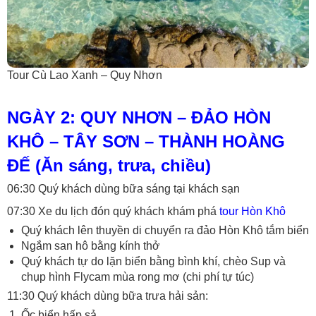
Tour Cù Lao Xanh – Quy Nhơn
NGÀY 2: QUY NHƠN – ĐẢO HÒN
KHÔ – TÂY SƠN – THÀNH HOÀNG
ĐẾ (Ăn sáng, trưa, chiều)
06:30 Quý khách dùng bữa sáng tại khách sạn
07:30 Xe du lịch đón quý khách khám phá
tour Hòn Khô
Quý khách lên thuyền di chuyển ra đảo Hòn Khô tắm biển
Ngắm san hô bằng kính thở
Quý khách tự do lặn biển bằng bình khí, chèo Sup và
chụp hình Flycam mùa rong mơ (chi phí tự túc)
11:30 Quý khách dùng bữa trưa hải sản:
Ốc biển hấp sả