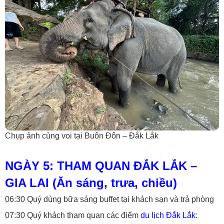
Chụp ảnh cùng voi tại Buôn Đôn – Đắk Lắk
NGÀY 5: THAM QUAN ĐẮK LẮK –
GIA LAI (Ăn sáng, trưa, chiều)
06:30 Quý dùng bữa sáng buffet tại khách sạn và trả phòng
07:30 Quý khách tham quan các điểm
du lịch Đắk Lắk
: