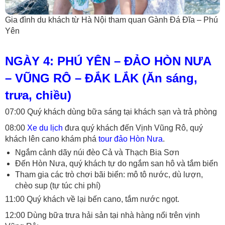
Gia đình du khách từ Hà Nội tham quan Gành Đá Đĩa – Phú
Yên
NGÀY 4: PHÚ YÊN – ĐẢO HÒN NƯA
– VŨNG RÔ – ĐẮK LẮK (Ăn sáng,
trưa, chiều)
07:00 Quý khách dùng bữa sáng tại khách sạn và trả phòng
08:00
Xe du lịch
đưa quý khách đến Vịnh Vũng Rô, quý
khách lên cano khám phá
tour đảo Hòn Nưa
.
Ngắm cảnh dãy núi đèo Cả và Thạch Bia Sơn
Đến Hòn Nưa, quý khách tự do ngắm san hô và tắm biển
Tham gia các trò chơi bãi biển: mô tô nước, dù lượn,
chèo sup (tự túc chi phí)
11:00 Quý khách về lại bến cano, tắm nước ngọt.
12:00 Dùng bữa trưa hải sản tại nhà hàng nổi trên vịnh