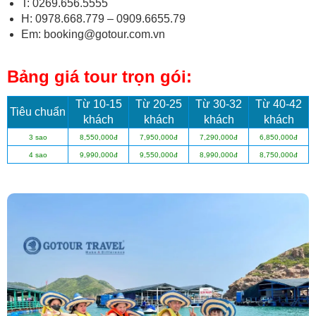
T: 0269.656.5555
H: 0978.668.779 – 0909.6655.79
Em: booking@gotour.com.vn
Bảng giá tour trọn gói:
Từ 10-15
Từ 20-25
Từ 30-32
Từ 40-42
Tiêu chuẩn
khách
khách
khách
khách
3 sao
8,550,000đ
7,950,000đ
7,290,000đ
6,850,000đ
4 sao
9,990,000đ
9,550,000đ
8,990,000đ
8,750,000đ