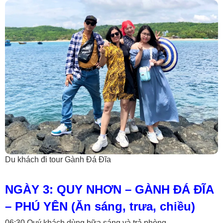
Du khách đi tour Gành Đá Đĩa
NGÀY 3: QUY NHƠN – GÀNH ĐÁ ĐĨA
– PHÚ YÊN (Ăn sáng, trưa, chiều)
06:30 Quý khách dùng bữa sáng và trả phòng