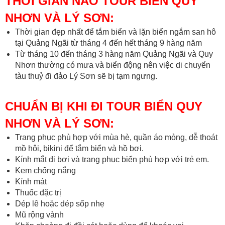
THỜI GIAN NÀO TOUR BIỂN QUY
NHƠN VÀ LÝ SƠN:
Thời gian đẹp nhất để tắm biển và lặn biển ngắm san hô
tại Quảng Ngãi từ tháng 4 đến hết tháng 9 hàng năm
Từ tháng 10 đến tháng 3 hàng năm Quảng Ngãi và Quy
Nhơn thường có mưa và biển động nên việc di chuyển
tàu thuỷ đi đảo Lý Sơn sẽ bị tạm ngưng.
CHUẨN BỊ KHI ĐI TOUR BIỂN QUY
NHƠN VÀ LÝ SƠN:
Trang phục phù hợp với mùa hè, quần áo mỏng, dễ thoát
mồ hôi, bikini để tắm biển và hồ bơi.
Kính mắt đi bơi và trang phục biển phù hợp với trẻ em.
Kem chống nắng
Kính mát
Thuốc đặc trị
Dép lê hoặc dép sốp nhẹ
Mũ rộng vành