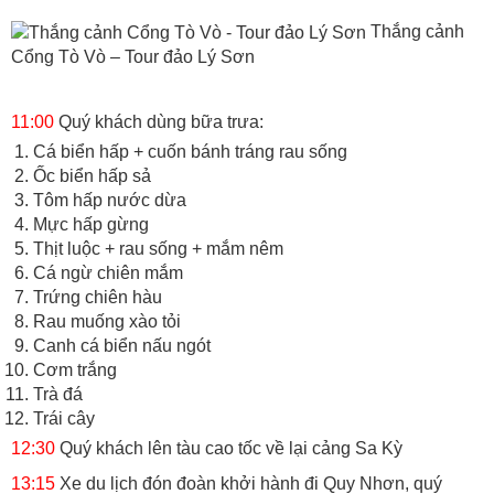
Thắng cảnh
Cổng Tò Vò – Tour đảo Lý Sơn
11:00
Quý khách dùng bữa trưa:
Cá biển hấp + cuốn bánh tráng rau sống
Ốc biển hấp sả
Tôm hấp nước dừa
Mực hấp gừng
Thịt luộc + rau sống + mắm nêm
Cá ngừ chiên mắm
Trứng chiên hàu
Rau muống xào tỏi
Canh cá biển nấu ngót
Cơm trắng
Trà đá
Trái cây
12:30
Quý khách lên tàu cao tốc về lại cảng Sa Kỳ
13:15
Xe du lịch đón đoàn khởi hành đi Quy Nhơn, quý