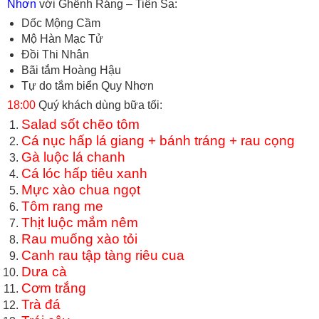
Nhơn
với Ghềnh Ráng – Tiên Sa:
Dốc Mộng Cầm
Mộ Hàn Mạc Tử
Đồi Thi Nhân
Bãi tắm Hoàng Hậu
Tự do tắm biển Quy Nhơn
18:00
Quý khách dùng bữa tối:
Salad sốt chẽo tôm
Cá nục hấp lá giang + bánh tráng + rau cọng
Gà luộc lá chanh
Cá lóc hấp tiêu xanh
Mực xào chua ngọt
Tôm rang me
Thịt luộc mắm nêm
Rau muống xào tỏi
Canh rau tập tàng riêu cua
Dưa cà
Cơm trắng
Trà đá