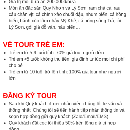
Giá trị mỗi bữa ăn 200.000đ/bữa
Món ăn đặc sản Quy Nhơn và Lý Sơn: ram chả cá, rau
câu chân vịt, cá chình xào chuối đậu, nhum biển, cá hồng
biển, bánh xèo tôm nhảy Mỹ Khê, cá bống sông Trà, tỏi
Lý Sơn, gỏi giá đỗ ván, hàu biển…
VÉ TOUR TRẺ EM:
Trẻ em từ 5-9 tuổi tính: 70% giá tour người lớn
Trẻ em <5 tuổi: không thu tiền, gia đình tự túc mọi chi phí
cho bé
Trẻ em từ 10 tuổi trở lên tính: 100% giá tour như người
lớn
ĐĂNG KÝ TOUR
Sau khi Quý khách được nhân viên chúng tôi tư vấn và
thống nhất. Chúng tôi sẽ tiến hành tiếp nhận thông tin và
soạn hợp đồng gửi quý khách (Zalo/Email/EMS)
Quý khách đặt cọc tối thiểu 50% trên tổng giá trị hợp
đồng