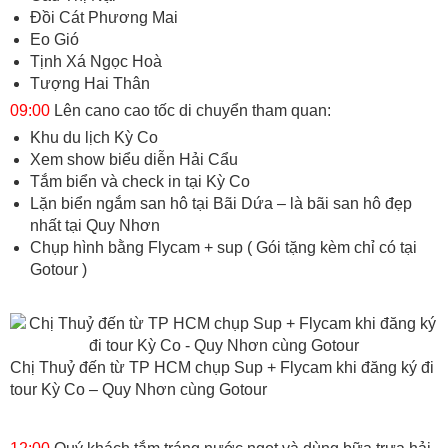
Đồi Cát Phương Mai
Eo Gió
Tịnh Xá Ngọc Hoà
Tượng Hai Thân
09:00
Lên cano cao tốc di chuyển tham quan:
Khu du lịch Kỳ Co
Xem show biểu diễn Hải Cẩu
Tắm biển và check in tại Kỳ Co
Lặn biển ngắm san hô tại Bãi Dứa – là bãi san hô đẹp
nhất tại Quy Nhơn
Chụp hình bằng Flycam + sup ( Gói tặng kèm chỉ có tại
Gotour )
Chị Thuỷ đến từ TP HCM chụp Sup + Flycam khi đăng ký đi
tour Kỳ Co – Quy Nhơn cùng Gotour