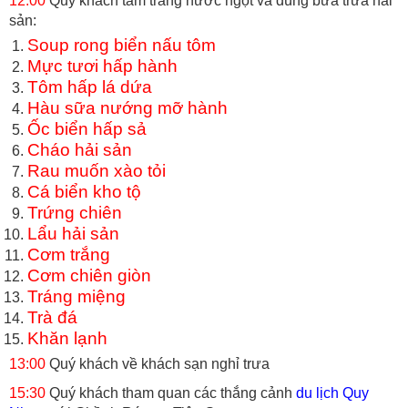
12:00
Quý khách tắm tráng nước ngọt và dùng bữa trưa hải
sản:
Soup rong biển nấu tôm
Mực tươi hấp hành
Tôm hấp lá dứa
Hàu sữa nướng mỡ hành
Ốc biển hấp sả
Cháo hải sản
Rau muốn xào tỏi
Cá biển kho tộ
Trứng chiên
Lẩu hải sản
Cơm trắng
Cơm chiên giòn
Tráng miệng
Trà đá
Khăn lạnh
13:00
Quý khách về khách sạn nghỉ trưa
15:30
Quý khách tham quan các thắng cảnh
du lịch Quy