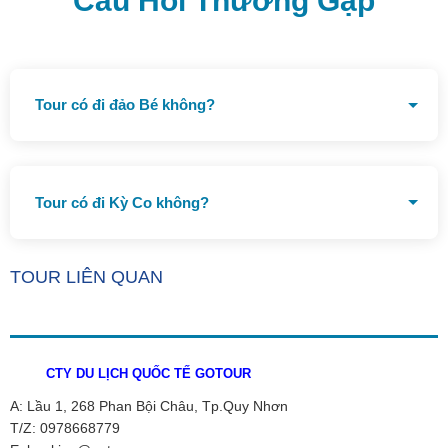
Câu Hỏi Thường Gặp
Tour có đi đảo Bé không?
Tour đã bao gồm đi đảo Bé
Tour có đi Kỳ Co không?
Tour đã bao gồm đi Kỳ Co
TOUR LIÊN QUAN
CTY DU LỊCH QUỐC TẾ GOTOUR
A: Lầu 1, 268 Phan Bội Châu, Tp.Quy Nhơn
T/Z: 0978668779