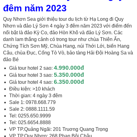
đêm năm 2023
Quy Nhơn Sea giới thiệu tour du lịch từ Hạ Long đi Quy
Nhơn và đảo Lý Sơn 4 ngày 3 đêm năm 2023 với điểm đến
nổi bật là đảo Kỳ Co, đảo Hòn Khô và đảo Lý Sơn. Các
danh lam thắng cảnh có trong tour như chùa Thiên Ấn,
Chứng Tích Sơn Mỹ, Chùa Hang, núi Thới Lới, biển Hang
Câu, chùa Đục, Cổng Tò Vò, bảo tàng Hải Đội Hoàng Sa và
đảo Bé
4.990.000đ
Giá tour hotel 2 sao:
5.350.000đ
Giá tour hotel 3 sao:
6.350.000đ
Giá tour hotel 4 sao:
Điều kiện: >10 khách
Thời gian: 4 ngày 3 đêm
Sale 1: 0978.668.779
Sale 2: 0888.1111.59
Tel: 0255.650.9999
Tel: 025.6654.8888
VP TP.Quảng Ngãi: 201 Truơng Quang Trọng
VP TP.Quy Nhơn: 268 Phan Bội Châu