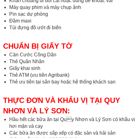
Khăn choàng đi đồi cát hoặc dùng để khoác vai
Máy quay phim và máy chụp ảnh
Pin sạc dự phòng
Đầm maxi
Túi đựng đồ ướt đi biển
CHUẨN BỊ GIẤY TỜ
Căn Cước Công Dân
Thẻ Quân Nhân
Giấy khai sinh
Thẻ ATM (ưu tiên Agribank)
Thẻ ưu tiên tại sân bay hoặc hệ thống khách sạn
THỰC ĐƠN VÀ KHẨU VỊ TẠI QUY
NHƠN VÀ LÝ SƠN:
Hầu hết các bữa ăn tại Quy Nhơn và Lý Sơn có khẩu vị
hơi mặn và cay
Các bữa ăn được sắp xếp có đặc sản và hải sản