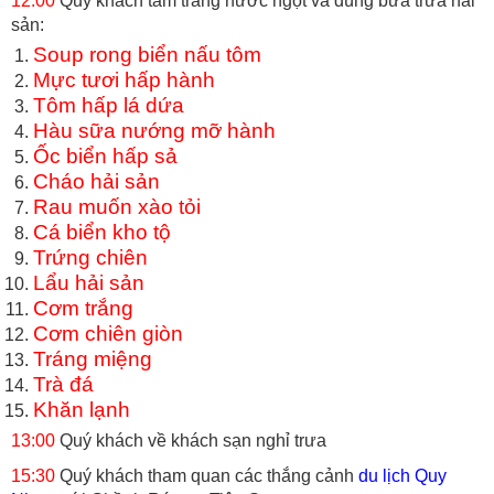
12:00
Quý khách tắm tráng nước ngọt và dùng bữa trưa hải
sản:
Soup rong biển nấu tôm
Mực tươi hấp hành
Tôm hấp lá dứa
Hàu sữa nướng mỡ hành
Ốc biển hấp sả
Cháo hải sản
Rau muốn xào tỏi
Cá biển kho tộ
Trứng chiên
Lẩu hải sản
Cơm trắng
Cơm chiên giòn
Tráng miệng
Trà đá
Khăn lạnh
13:00
Quý khách về khách sạn nghỉ trưa
15:30
Quý khách tham quan các thắng cảnh
du lịch Quy