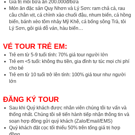
Giá trị mỗi bữa ăn 200.000đ/bữa
Món ăn đặc sản Quy Nhơn và Lý Sơn: ram chả cá, rau
câu chân vịt, cá chình xào chuối đậu, nhum biển, cá hồng
biển, bánh xèo tôm nhảy Mỹ Khê, cá bống sông Trà, tỏi
Lý Sơn, gỏi giá đỗ ván, hàu biển…
VÉ TOUR TRẺ EM:
Trẻ em từ 5-9 tuổi tính: 70% giá tour người lớn
Trẻ em <5 tuổi: không thu tiền, gia đình tự túc mọi chi phí
cho bé
Trẻ em từ 10 tuổi trở lên tính: 100% giá tour như người
lớn
ĐĂNG KÝ TOUR
Sau khi Quý khách được nhân viên chúng tôi tư vấn và
thống nhất. Chúng tôi sẽ tiến hành tiếp nhận thông tin và
soạn hợp đồng gửi quý khách (Zalo/Email/EMS)
Quý khách đặt cọc tối thiểu 50% trên tổng giá trị hợp
đồng