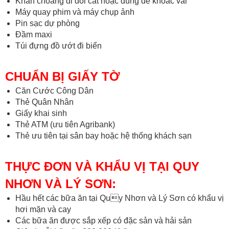
Khăn choàng đi đồi cát hoặc dùng để khoác vai
Máy quay phim và máy chụp ảnh
Pin sạc dự phòng
Đầm maxi
Túi đựng đồ ướt đi biển
CHUẨN BỊ GIẤY TỜ
Căn Cước Công Dân
Thẻ Quân Nhân
Giấy khai sinh
Thẻ ATM (ưu tiên Agribank)
Thẻ ưu tiên tại sân bay hoặc hệ thống khách sạn
THỰC ĐƠN VÀ KHẨU VỊ TẠI QUY
NHƠN VÀ LÝ SƠN:
Hầu hết các bữa ăn tại Quy Nhơn và Lý Sơn có khẩu vị
hơi mặn và cay
Các bữa ăn được sắp xếp có đặc sản và hải sản