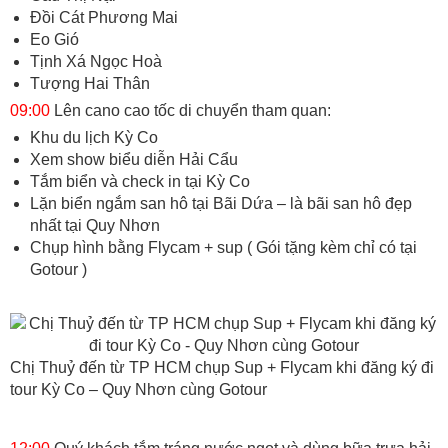
Đồi Cát Phương Mai
Eo Gió
Tịnh Xá Ngọc Hoà
Tượng Hai Thân
09:00
Lên cano cao tốc di chuyển tham quan:
Khu du lịch Kỳ Co
Xem show biểu diễn Hải Cẩu
Tắm biển và check in tại Kỳ Co
Lặn biển ngắm san hô tại Bãi Dứa – là bãi san hô đẹp
nhất tại Quy Nhơn
Chụp hình bằng Flycam + sup ( Gói tặng kèm chỉ có tại
Gotour )
Chị Thuỷ đến từ TP HCM chụp Sup + Flycam khi đăng ký đi
tour Kỳ Co – Quy Nhơn cùng Gotour