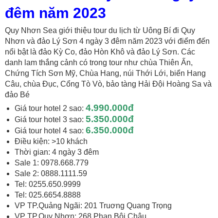
đêm năm 2023
Quy Nhơn Sea giới thiệu tour du lịch từ Uông Bí đi Quy
Nhơn và đảo Lý Sơn 4 ngày 3 đêm năm 2023 với điểm đến
nổi bật là đảo Kỳ Co, đảo Hòn Khô và đảo Lý Sơn. Các
danh lam thắng cảnh có trong tour như chùa Thiên Ấn,
Chứng Tích Sơn Mỹ, Chùa Hang, núi Thới Lới, biển Hang
Câu, chùa Đục, Cổng Tò Vò, bảo tàng Hải Đội Hoàng Sa và
đảo Bé
4.990.000đ
Giá tour hotel 2 sao:
5.350.000đ
Giá tour hotel 3 sao:
6.350.000đ
Giá tour hotel 4 sao:
Điều kiện: >10 khách
Thời gian: 4 ngày 3 đêm
Sale 1: 0978.668.779
Sale 2: 0888.1111.59
Tel: 0255.650.9999
Tel: 025.6654.8888
VP TP.Quảng Ngãi: 201 Truơng Quang Trọng
VP TP.Quy Nhơn: 268 Phan Bội Châu