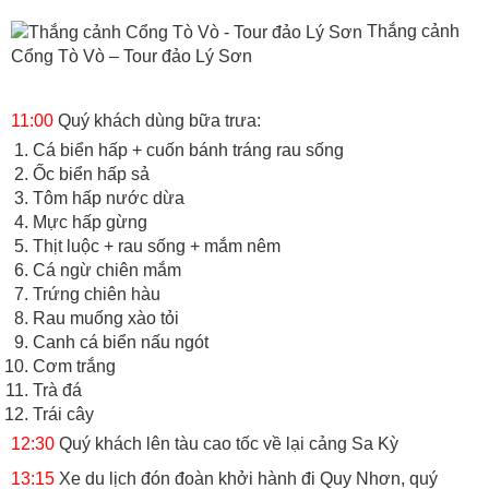
Thắng cảnh
Cổng Tò Vò – Tour đảo Lý Sơn
11:00
Quý khách dùng bữa trưa:
Cá biển hấp + cuốn bánh tráng rau sống
Ốc biển hấp sả
Tôm hấp nước dừa
Mực hấp gừng
Thịt luộc + rau sống + mắm nêm
Cá ngừ chiên mắm
Trứng chiên hàu
Rau muống xào tỏi
Canh cá biển nấu ngót
Cơm trắng
Trà đá
Trái cây
12:30
Quý khách lên tàu cao tốc về lại cảng Sa Kỳ
13:15
Xe du lịch đón đoàn khởi hành đi Quy Nhơn, quý