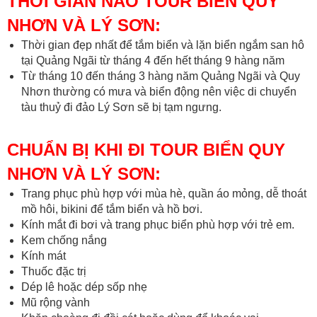
THỜI GIAN NÀO TOUR BIỂN QUY
NHƠN VÀ LÝ SƠN:
Thời gian đẹp nhất để tắm biển và lặn biển ngắm san hô
tại Quảng Ngãi từ tháng 4 đến hết tháng 9 hàng năm
Từ tháng 10 đến tháng 3 hàng năm Quảng Ngãi và Quy
Nhơn thường có mưa và biển động nên việc di chuyển
tàu thuỷ đi đảo Lý Sơn sẽ bị tạm ngưng.
CHUẨN BỊ KHI ĐI TOUR BIỂN QUY
NHƠN VÀ LÝ SƠN:
Trang phục phù hợp với mùa hè, quần áo mỏng, dễ thoát
mồ hôi, bikini để tắm biển và hồ bơi.
Kính mắt đi bơi và trang phục biển phù hợp với trẻ em.
Kem chống nắng
Kính mát
Thuốc đặc trị
Dép lê hoặc dép sốp nhẹ
Mũ rộng vành