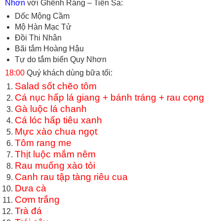
Nhơn
với Ghềnh Ráng – Tiên Sa:
Dốc Mộng Cầm
Mộ Hàn Mạc Tử
Đồi Thi Nhân
Bãi tắm Hoàng Hậu
Tự do tắm biển Quy Nhơn
18:00
Quý khách dùng bữa tối:
Salad sốt chẽo tôm
Cá nục hấp lá giang + bánh tráng + rau cọng
Gà luộc lá chanh
Cá lóc hấp tiêu xanh
Mực xào chua ngọt
Tôm rang me
Thịt luộc mắm nêm
Rau muống xào tỏi
Canh rau tập tàng riêu cua
Dưa cà
Cơm trắng
Trà đá