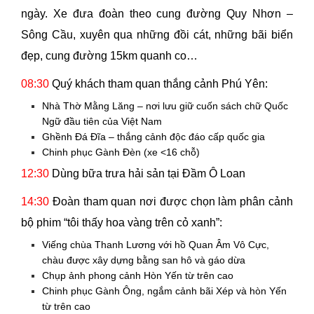
ngày. Xe đưa đoàn theo cung đường Quy Nhơn –
Sông Cầu, xuyên qua những đồi cát, những bãi biển
đẹp, cung đường 15km quanh co…
08:30
Quý khách tham quan thắng cảnh Phú Yên:
Nhà Thờ Mằng Lăng – nơi lưu giữ cuốn sách chữ Quốc
Ngữ đầu tiên của Việt Nam
Ghềnh Đá Đĩa – thắng cảnh độc đáo cấp quốc gia
Chinh phục Gành Đèn (xe <16 chỗ)
12:30
Dùng bữa trưa hải sản tại Đầm Ô Loan
14:30
Đoàn tham quan nơi được chọn làm phân cảnh
bộ phim “tôi thấy hoa vàng trên cỏ xanh”:
Viếng chùa Thanh Lương với hồ Quan Âm Vô Cực,
chàu được xây dựng bằng san hô và gáo dừa
Chụp ảnh phong cảnh Hòn Yến từ trên cao
Chinh phục Gành Ông, ngắm cảnh bãi Xép và hòn Yến
từ trên cao