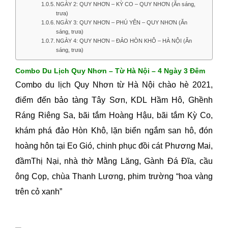
NGÀY 2: QUY NHƠN – KỲ CO – QUY NHƠN (Ăn sáng,
trưa)
NGÀY 3: QUY NHƠN – PHÚ YÊN – QUY NHƠN (Ăn
sáng, trưa)
NGÀY 4: QUY NHƠN – ĐẢO HÒN KHÔ – HÀ NỘI (Ăn
sáng, trưa)
Combo Du Lịch Quy Nhơn – Từ Hà Nội – 4 Ngày 3 Đêm
Combo du lịch Quy Nhơn từ Hà Nội chào hè 2021,
điểm đến bảo tàng Tây Sơn, KDL Hầm Hô, Ghềnh
Ráng Riêng Sa, bãi tắm Hoàng Hậu, bãi tắm Kỳ Co,
khám phá đảo Hòn Khô, lặn biển ngắm san hô, đón
hoàng hôn tại Eo Gió, chinh phục đồi cát Phương Mai,
đầmThị Nại, nhà thờ Mằng Lăng, Gành Đá Đĩa, cầu
ông Cọp, chùa Thanh Lương, phim trường “hoa vàng
trên cỏ xanh”