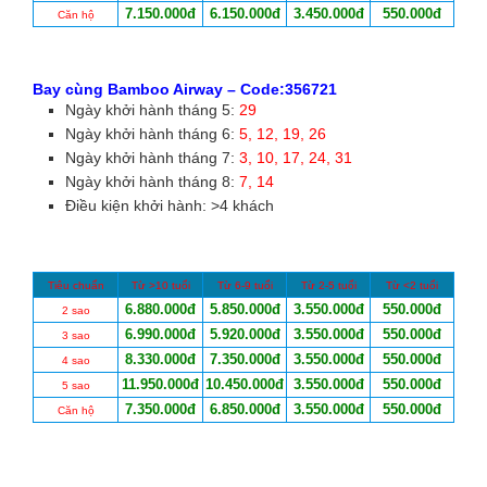
7.150.000đ
6.150.000đ
3.450.000đ
550.000đ
Căn hộ
Bay cùng Bamboo Airway – Code:356721
Ngày khởi hành tháng 5:
29
Ngày khởi hành tháng 6:
5, 12, 19, 26
Ngày khởi hành tháng 7:
3, 10, 17, 24, 31
Ngày khởi hành tháng 8:
7, 14
Điều kiện khởi hành: >4 khách
Tiêu chuẩn
Từ >10 tuổi
Từ 6-9 tuổi
Từ 2-5 tuổi
Từ <2 tuổi
6.880.000đ
5.850.000đ
3.550.000đ
550.000đ
2 sao
6.990.000đ
5.920.000đ
3.550.000đ
550.000đ
3 sao
8.330.000đ
7.350.000đ
3.550.000đ
550.000đ
4 sao
11.950.000đ
10.450.000đ
3.550.000đ
550.000đ
5 sao
7.350.000đ
6.850.000đ
3.550.000đ
550.000đ
Căn hộ