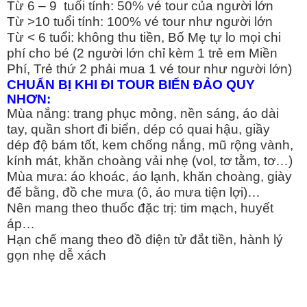
Từ 6 – 9 tuổi tính: 50% vé tour của người lớn
Từ >10 tuổi tính: 100% vé tour như người lớn
Từ < 6 tuổi: không thu tiền, Bố Mẹ tự lo mọi chi
phí cho bé (2 người lớn chỉ kèm 1 trẻ em Miền
Phí, Trẻ thứ 2 phải mua 1 vé tour như người lớn)
CHUẨN BỊ KHI ĐI TOUR BIỂN ĐẢO QUY
NHƠN:
Mùa nắng: trang phục mỏng, nền sáng, áo dài
tay, quần short đi biển, dép có quai hậu, giầy
dép độ bám tốt, kem chống nắng, mũ rộng vành,
kính mát, khăn choàng vải nhẹ (vol, tơ tằm, tơ…)
Mùa mưa: áo khoác, áo lạnh, khăn choàng, giày
đế bằng, đồ che mưa (ô, áo mưa tiện lợi)…
Nên mang theo thuốc đặc trị: tim mạch, huyết
áp…
Hạn chế mang theo đồ điện tử đắt tiền, hành lý
gọn nhẹ dễ xách