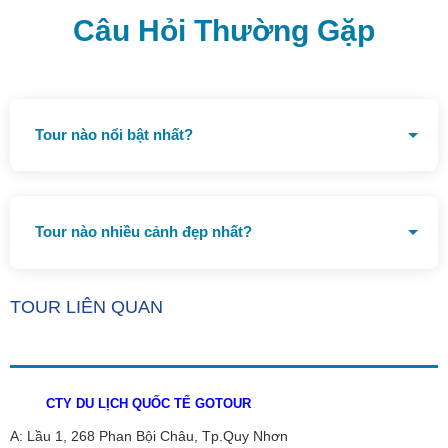
Câu Hỏi Thường Gặp
Tour nào nổi bật nhất?
Tour Kỳ Co - lặn biển Bãi Dứa
Tour nào nhiều cảnh đẹp nhất?
Tour Quy Nhơn đi Phú Yên 1 ngày
TOUR LIÊN QUAN
CTY DU LỊCH QUỐC TẾ GOTOUR
A: Lầu 1, 268 Phan Bội Châu, Tp.Quy Nhơn