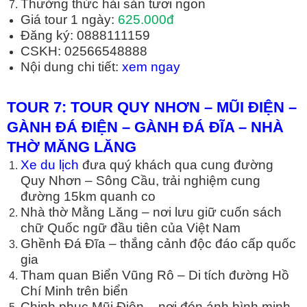
Thưởng thức hải sản tươi ngon
Giá tour 1 ngày:
625.000đ
Đăng ký: 0888111159
CSKH: 02566548888
Nội dung chi tiết:
xem ngay
TOUR 7: TOUR QUY NH
Ơ
N
–
M
Ũ
I
Đ
I
Ệ
N –
GÀNH ĐÁ ĐI
Ệ
N – GÀNH ĐÁ ĐĨA – NHÀ
TH
Ờ
MĂNG LĂNG
Xe du lịch
đưa quý khách qua cung đường
Quy Nhơn – Sông Cầu, trải nghiệm cung
đường 15km quanh co
Nhà thờ Mằng Lăng – nơi lưu giữ cuốn sách
chữ Quốc ngữ đầu tiên của Việt Nam
Ghềnh Đá Đĩa – thắng cảnh độc đáo cấp quốc
gia
Tham quan Biển Vũng Rô – Di tích đường Hồ
Chí Minh trên biển
Chinh phục Mũi Điện – nơi đón ánh bình minh