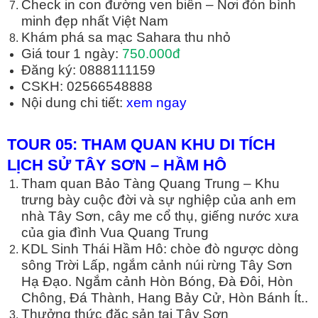
Check in con đường ven biển – Nơi đón bình
minh đẹp nhất Việt Nam
Khám phá sa mạc Sahara thu nhỏ
Giá tour 1 ngày:
750.000đ
Đăng ký: 0888111159
CSKH: 02566548888
Nội dung chi tiết:
xem ngay
TOUR 05: THAM QUAN KHU DI TÍCH
L
Ị
CH S
Ử
TÂY S
Ơ
N
–
H
Ầ
M HÔ
Tham quan Bảo Tàng Quang Trung – Khu
trưng bày cuộc đời và sự nghiệp của anh em
nhà Tây Sơn, cây me cổ thụ, giếng nước xưa
của gia đình Vua Quang Trung
KDL Sinh Thái Hầm Hô: chòe đò ngược dòng
sông Trời Lấp, ngắm cảnh núi rừng Tây Sơn
Hạ Đạo. Ngắm cảnh Hòn Bóng, Đà Đôi, Hòn
Chông, Đá Thành, Hang Bảy Cử, Hòn Bánh Ít..
Thưởng thức đặc sản tại Tây Sơn