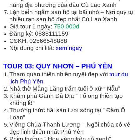
hàng địa phương của đảo Cù Lao Xanh
Lặn biển ngắm san hô tại bãi nhỏ – Nơi quy tụ
nhiều rạn san hô đẹp nhất Cù Lao Xanh
Giá tour 1 ngày:
750.000đ
Đăng ký: 0888111159
CSKH: 02566548888
Nội dung chi tiết:
xem ngay
TOUR 03: QUY NH
Ơ
N
–
PH
Ú
Y
Ê
N
Tham quan thiên nhiên tuyệt đẹp với
tour du
lịch Phú Yên
Nhà thờ Mằng Lăng trăm tuổi ở xứ “ Nẫu”
Khám phá Gành Đá Đĩa “ Tổ ong thiên tạo
khổng lồ”
Thưởng thức hải sản tươi sống tại “ Đầm Ô
Loan”
Viếng Chùa Thanh Lương – Ngôi chùa có vẻ
đẹp linh thiên nhất Phú Yên
Phim trường “ Hoa vàng trên cỏ xanh”