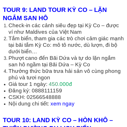
TOUR 9: LAND TOUR KỲ CO – L
Ặ
N
NG
Ắ
M SAN HÔ
Check-in các cảnh siêu đẹp tại Kỳ Co – được
ví như Maldives của Việt Nam
Tắm biển, tham gia các trò chơi cảm giác mạnh
tại bãi tắm Kỳ Co: mô tô nước, dù lượn, đi bộ
dưới biển…
Phượt cano đến Bãi Dứa và tự do lặn ngắm
san hô ngầm tại Bãi Dứa – Kỳ Co
Thưởng thức bữa trưa hải sản vô cùng phong
phú và tươi ngon
Giá tour 1 ngày:
45
0
.000đ
Đăng ký: 0888111159
CSKH: 02566548888
Nội dung chi tiết:
xem ngay
TOUR 10: LAND KỲ CO – HÒN KHÔ –