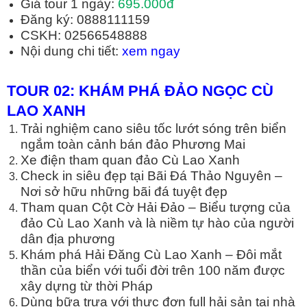
Giá tour 1 ngày:
695.000đ
Đăng ký: 0888111159
CSKH: 02566548888
Nội dung chi tiết:
xem ngay
TOUR 02: KHÁM PHÁ Đ
Ả
O NG
Ọ
C CÙ
LAO XANH
Trải nghiệm cano siêu tốc lướt sóng trên biển
ngắm toàn cảnh bán đảo Phương Mai
Xe điện tham quan đảo Cù Lao Xanh
Check in siêu đẹp tại Bãi Đá Thảo Nguyên –
Nơi sở hữu những bãi đá tuyệt đẹp
Tham quan Cột Cờ Hải Đảo – Biểu tượng của
đảo Cù Lao Xanh và là niềm tự hào của người
dân địa phương
Khám phá Hải Đăng Cù Lao Xanh – Đôi mắt
thần của biển với tuổi đời trên 100 năm được
xây dựng từ thời Pháp
Dùng bữa trưa với thực đơn full hải sản tại nhà