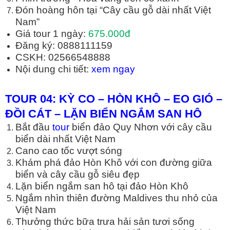
Đón hoàng hôn tại “Cây cầu gỗ dài nhất Việt
Nam”
Giá tour 1 ngày:
675.000đ
Đăng ký: 0888111159
CSKH: 02566548888
Nội dung chi tiết:
xem ngay
TOUR 04: KỲ CO – HÒN KHÔ – EO GIÓ –
Đ
Ồ
I CÁT – L
Ặ
N BI
Ể
N NG
Ắ
M SAN HÔ
Bắt đầu
tour
biển đảo Quy Nhơn với cây cầu
biển dài nhất Việt Nam
Cano cao tốc vượt sóng
Khám phá đảo Hòn Khô với con đường giữa
biển và cây cầu gỗ siêu đẹp
Lặn biển ngắm san hô tại đảo Hòn Khô
Ngắm nhìn thiên đường Maldives thu nhỏ của
Việt Nam
Thưởng thức bữa trưa hải sản tươi sống