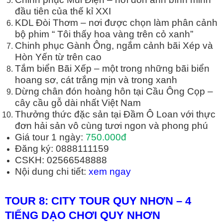
đầu tiên của thế kỉ XXI
KDL Đòi Thơm – nơi được chọn làm phân cảnh
bộ phim “ Tôi thấy hoa vàng trên cỏ xanh”
Chinh phục Gành Ông, ngắm cảnh bãi Xép và
Hòn Yến từ trên cao
Tắm biển Bãi Xếp – một trong những bãi biển
hoang sơ, cát trắng mịn và trong xanh
Dừng chân đón hoàng hôn tại Cầu Ông Cọp –
cây cầu gỗ dài nhất Việt Nam
Thưởng thức đặc sản tại Đầm Ô Loan với thực
đơn hải sản vô cùng tươi ngon và phong phú
Giá tour 1 ngày:
750.000đ
Đăng ký: 0888111159
CSKH: 02566548888
Nội dung chi tiết:
xem ngay
TOUR 8: CITY TOUR QUY NH
Ơ
N
–
4
TI
Ế
NG D
Ạ
O CH
Ơ
I QUY NH
Ơ
N