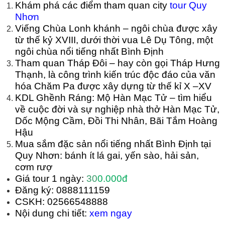
Khám phá các điểm tham quan city
tour Quy
Nhơn
Viếng Chùa Lonh khánh – ngôi chùa được xây
từ thế kỷ XVIII, dưới thời vua Lê Dụ Tông, một
ngôi chùa nổi tiếng nhất Bình Định
Tham quan Tháp Đôi – hay còn gọi Tháp Hưng
Thạnh, là công trình kiến trúc độc đáo của văn
hóa Chăm Pa được xây dựng từ thế kỉ X –XV
KDL Ghềnh Ráng: Mộ Hàn Mạc Tử – tìm hiểu
về cuộc đời và sự nghiệp nhà thở Hàn Mạc Tử,
Dốc Mộng Cầm, Đồi Thi Nhân, Bãi Tắm Hoàng
Hậu
Mua sắm đặc sản nổi tiếng nhất Bình Định tại
Quy Nhơn: bánh ít lá gai, yến sào, hải sản,
cơm rượ
Giá tour 1 ngày:
30
0.000đ
Đăng ký: 0888111159
CSKH: 02566548888
Nội dung chi tiết:
xem ngay