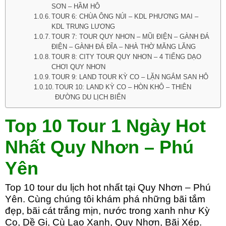
SƠN – HẦM HÔ
TOUR 6: CHÙA ÔNG NÚI – KDL PHƯƠNG MAI –
KDL TRUNG LƯƠNG
TOUR 7: TOUR QUY NHƠN – MŨI ĐIỆN – GÀNH ĐÁ
ĐIỆN – GÀNH ĐÁ ĐĨA – NHÀ THỜ MĂNG LĂNG
TOUR 8: CITY TOUR QUY NHƠN – 4 TIẾNG DẠO
CHƠI QUY NHƠN
TOUR 9: LAND TOUR KỲ CO – LẶN NGẮM SAN HÔ
TOUR 10: LAND KỲ CO – HÒN KHÔ – THIÊN
ĐƯỜNG DU LỊCH BIỂN
Top 10 Tour 1 Ngày Hot
Nhất Quy Nhơn – Phú
Yên
Top 10 tour du lịch hot nhất tại Quy Nhơn – Phú
Yên. Cùng chúng tôi khám phá những bãi tắm
đẹp, bãi cát trắng mịn, nước trong xanh như Kỳ
Co, Dề Gi, Cù Lao Xanh, Quy Nhơn, Bãi Xép.