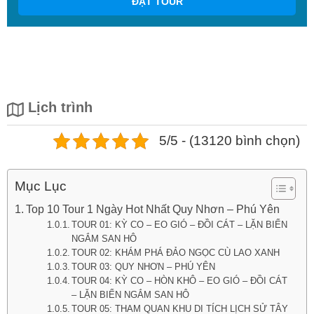
ĐẶT TOUR
Lịch trình
5/5 - (13120 bình chọn)
Mục Lục
Top 10 Tour 1 Ngày Hot Nhất Quy Nhơn – Phú Yên
TOUR 01: KỲ CO – EO GIÓ – ĐỒI CÁT – LẶN BIỂN
NGẮM SAN HÔ
TOUR 02: KHÁM PHÁ ĐẢO NGỌC CÙ LAO XANH
TOUR 03: QUY NHƠN – PHÚ YÊN
TOUR 04: KỲ CO – HÒN KHÔ – EO GIÓ – ĐỒI CÁT
– LẶN BIỂN NGẮM SAN HÔ
TOUR 05: THAM QUAN KHU DI TÍCH LỊCH SỬ TÂY