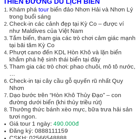
THIÊN Đ
ƯỜ
NG DU L
Ị
CH BI
Ể
N
Khám phá
tour
biển đảo Nhơn Hải và Nhơn Lý
trong buổi sáng
Check-in các cảnh đẹp tại Kỳ Co – được ví
như Maldives của Việt Nam
Tắm biển, tham gia các trò chơi cảm giác mạnh
tại bãi tăm Kỳ Co
Phượt cano đến KDL Hòn Khô và lặn biển
khắm phá hệ sinh thái biển tại đây
Tham gia các trò chơi: phao chuôi, mô tô nước,
…
Check-in tại cây cầu gỗ quyến rũ nhất Quy
Nhơn
Dạo bước trên “Hòn Khô Thủy Đạo” – con
đường dưới biển (khi thủy triều rút)
Thưởng thức bánh xèo mực, bữa trưa hải sản
tươi ngon.
Giá tour 1 ngày:
490.000đ
Đăng ký: 0888111159
CSKH: 02566548888