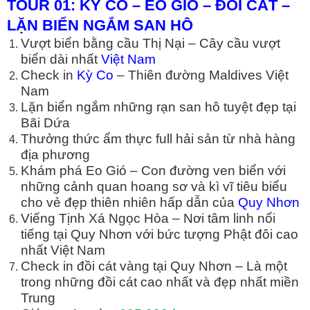
TOUR 01: KỲ CO – EO GIÓ – Đ
Ồ
I CÁT –
L
Ặ
N BI
Ể
N NG
Ắ
M SAN HÔ
Vượt biển bằng cầu Thị Nại – Cây cầu vượt
biển dài nhất
Việt Nam
Check in
Kỳ Co
– Thiên đường Maldives Việt
Nam
Lặn biển ngắm những rạn san hô tuyệt đẹp tại
Bãi Dứa
Thưởng thức ẩm thực full hải sản từ nhà hàng
địa phương
Khám phá Eo Gió – Con đường ven biển với
những cảnh quan hoang sơ và kì vĩ tiêu biểu
cho vẻ đẹp thiên nhiên hấp dẫn của
Quy Nhơn
Viếng Tịnh Xá Ngọc Hòa – Nơi tâm linh nổi
tiếng tại Quy Nhơn với bức tượng Phật đôi cao
nhất Việt Nam
Check in đồi cát vàng tại Quy Nhơn – Là một
trong những đồi cát cao nhất và đẹp nhất miền
Trung