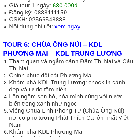
Giá tour 1 ngày:
680.000đ
Đăng ký: 0888111159
CSKH: 02566548888
Nội dung chi tiết:
xem ngay
TOUR 6: CHÙA ÔNG NÚI – KDL
PH
ƯƠ
NG MAI
–
KDL TRUNG L
ƯƠ
NG
Tham quan và ngắm cảnh Đầm Thị Nại và Cầu
Thị Nại
Chinh phục đồi cát Phương Mai
Khám phá KDL Trung Lương: check In cảnh
đẹp và tự do tắm biển
Lặn ngắm san hô, hòa mình cùng với nước
biển trong xanh như ngọc
Viếng Chùa Linh Phong Tự (Chùa Ông Núi) –
nơi có pho tượng Phật Thích Ca lớn nhất Việt
Nam
Khám phá KDL Phương Mai