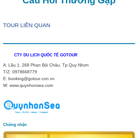
Câu Hỏi Thường Gặp
TOUR LIÊN QUAN
CTY DU LỊCH QUỐC TẾ GOTOUR
A: Lầu 1, 268 Phan Bội Châu, Tp.Quy Nhơn
T/Z: 0978668779
E: booking@gotour.con.vn
W: www.quynhonsea.com
Chứng nhận