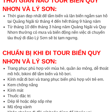
THỜI GIAN NÀO TOUR BIỂN QUY
NHƠN VÀ LÝ SƠN:
Thời gian đẹp nhất để tắm biển và lặn biển ngắm san hô
tại Quảng Ngãi từ tháng 4 đến hết tháng 9 hàng năm
Từ tháng 10 đến tháng 3 hàng năm Quảng Ngãi và Quy
Nhơn thường có mưa và biển động nên việc di chuyển
tàu thuỷ đi đảo Lý Sơn sẽ bị tạm ngưng.
CHUẨN BỊ KHI ĐI TOUR BIỂN QUY
NHƠN VÀ LÝ SƠN:
Trang phục phù hợp với mùa hè, quần áo mỏng, dễ thoát
mồ hôi, bikini để tắm biển và hồ bơi.
Kính mắt đi bơi và trang phục biển phù hợp với trẻ em.
Kem chống nắng
Kính mát
Thuốc đặc trị
Dép lê hoặc dép sốp nhẹ
Mũ rộng vành