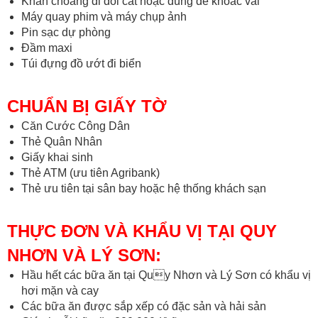
Khăn choàng đi đồi cát hoặc dùng để khoác vai
Máy quay phim và máy chụp ảnh
Pin sạc dự phòng
Đầm maxi
Túi đựng đồ ướt đi biển
CHUẨN BỊ GIẤY TỜ
Căn Cước Công Dân
Thẻ Quân Nhân
Giấy khai sinh
Thẻ ATM (ưu tiên Agribank)
Thẻ ưu tiên tại sân bay hoặc hệ thống khách sạn
THỰC ĐƠN VÀ KHẨU VỊ TẠI QUY
NHƠN VÀ LÝ SƠN:
Hầu hết các bữa ăn tại Quy Nhơn và Lý Sơn có khẩu vị
hơi mặn và cay
Các bữa ăn được sắp xếp có đặc sản và hải sản