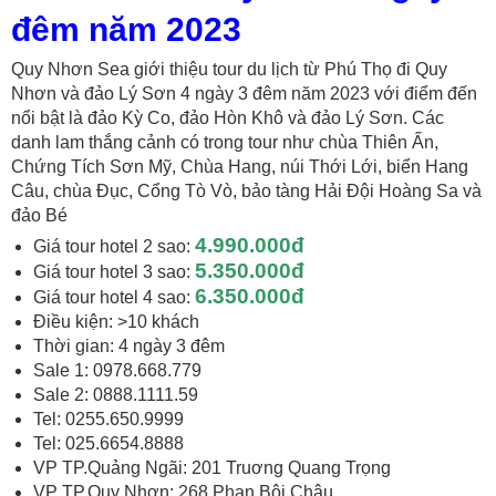
đêm năm 2023
Quy Nhơn Sea giới thiệu tour du lịch từ Phú Thọ đi Quy
Nhơn và đảo Lý Sơn 4 ngày 3 đêm năm 2023 với điểm đến
nổi bật là đảo Kỳ Co, đảo Hòn Khô và đảo Lý Sơn. Các
danh lam thắng cảnh có trong tour như chùa Thiên Ấn,
Chứng Tích Sơn Mỹ, Chùa Hang, núi Thới Lới, biển Hang
Câu, chùa Đục, Cổng Tò Vò, bảo tàng Hải Đội Hoàng Sa và
đảo Bé
4.990.000đ
Giá tour hotel 2 sao:
5.350.000đ
Giá tour hotel 3 sao:
6.350.000đ
Giá tour hotel 4 sao:
Điều kiện: >10 khách
Thời gian: 4 ngày 3 đêm
Sale 1: 0978.668.779
Sale 2: 0888.1111.59
Tel: 0255.650.9999
Tel: 025.6654.8888
VP TP.Quảng Ngãi: 201 Truơng Quang Trọng
VP TP.Quy Nhơn: 268 Phan Bội Châu