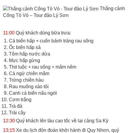
Thắng cảnh
Cổng Tò Vò – Tour đảo Lý Sơn
11:00
Quý khách dùng bữa trưa:
Cá biển hấp + cuốn bánh tráng rau sống
Ốc biển hấp sả
Tôm hấp nước dừa
Mực hấp gừng
Thịt luộc + rau sống + mắm nêm
Cá ngừ chiên mắm
Trứng chiên hàu
Rau muống xào tỏi
Canh cá biển nấu ngót
Cơm trắng
Trà đá
Trái cây
12:30
Quý khách lên tàu cao tốc về lại cảng Sa Kỳ
13:15
Xe du lịch đón đoàn khởi hành đi Quy Nhơn, quý