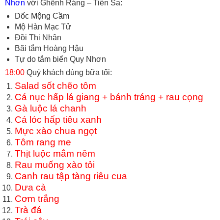
Nhơn
với Ghềnh Ráng – Tiên Sa:
Dốc Mộng Cầm
Mộ Hàn Mạc Tử
Đồi Thi Nhân
Bãi tắm Hoàng Hậu
Tự do tắm biển Quy Nhơn
18:00
Quý khách dùng bữa tối:
Salad sốt chẽo tôm
Cá nục hấp lá giang + bánh tráng + rau cọng
Gà luộc lá chanh
Cá lóc hấp tiêu xanh
Mực xào chua ngọt
Tôm rang me
Thịt luộc mắm nêm
Rau muống xào tỏi
Canh rau tập tàng riêu cua
Dưa cà
Cơm trắng
Trà đá