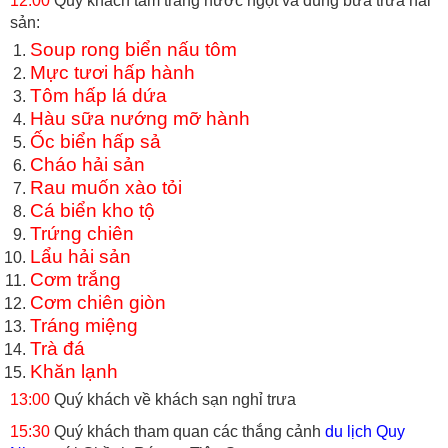
12:00
Quý khách tắm tráng nước ngọt và dùng bữa trưa hải
sản:
Soup rong biển nấu tôm
Mực tươi hấp hành
Tôm hấp lá dứa
Hàu sữa nướng mỡ hành
Ốc biển hấp sả
Cháo hải sản
Rau muốn xào tỏi
Cá biển kho tộ
Trứng chiên
Lẩu hải sản
Cơm trắng
Cơm chiên giòn
Tráng miệng
Trà đá
Khăn lạnh
13:00
Quý khách về khách sạn nghỉ trưa
15:30
Quý khách tham quan các thắng cảnh
du lịch Quy