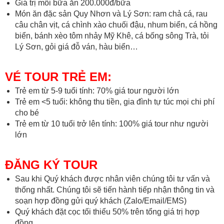
Giá trị mỗi bữa ăn 200.000đ/bữa
Món ăn đặc sản Quy Nhơn và Lý Sơn: ram chả cá, rau
câu chân vịt, cá chình xào chuối đậu, nhum biển, cá hồng
biển, bánh xèo tôm nhảy Mỹ Khê, cá bống sông Trà, tỏi
Lý Sơn, gỏi giá đỗ ván, hàu biển…
VÉ TOUR TRẺ EM:
Trẻ em từ 5-9 tuổi tính: 70% giá tour người lớn
Trẻ em <5 tuổi: không thu tiền, gia đình tự túc mọi chi phí
cho bé
Trẻ em từ 10 tuổi trở lên tính: 100% giá tour như người
lớn
ĐĂNG KÝ TOUR
Sau khi Quý khách được nhân viên chúng tôi tư vấn và
thống nhất. Chúng tôi sẽ tiến hành tiếp nhận thông tin và
soạn hợp đồng gửi quý khách (Zalo/Email/EMS)
Quý khách đặt cọc tối thiểu 50% trên tổng giá trị hợp
đồng