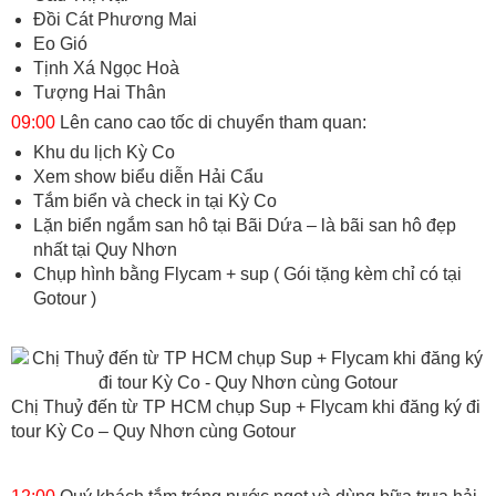
Đồi Cát Phương Mai
Eo Gió
Tịnh Xá Ngọc Hoà
Tượng Hai Thân
09:00
Lên cano cao tốc di chuyển tham quan:
Khu du lịch Kỳ Co
Xem show biểu diễn Hải Cẩu
Tắm biển và check in tại Kỳ Co
Lặn biển ngắm san hô tại Bãi Dứa – là bãi san hô đẹp
nhất tại Quy Nhơn
Chụp hình bằng Flycam + sup ( Gói tặng kèm chỉ có tại
Gotour )
Chị Thuỷ đến từ TP HCM chụp Sup + Flycam khi đăng ký đi
tour Kỳ Co – Quy Nhơn cùng Gotour