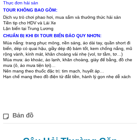
Thực đơn hải sản
TOUR KHÔNG BAO GỒM:
Dịch vụ trò chơi phao hơi, mua sắm và thưởng thức hải sản
Tiền tip cho HDV và Lái Xe
Lặn biển tại Trung Lương
CHUẨN BỊ KHI ĐI TOUR BIỂN ĐẢO QUY NHƠN:
Mùa nắng: trang phục mỏng, nền sáng, áo dài tay, quần short đi
biển, dép có quai hậu, giầy dép độ bám tốt, kem chống nắng, mũ
rộng vành, kính mát, khăn choàng vải nhẹ (vol, tơ tằm, tơ…)
Mùa mưa: áo khoác, áo lạnh, khăn choàng, giày đế bằng, đồ che
mưa (ô, áo mưa tiện lợi)…
Nên mang theo thuốc đặc trị: tim mạch, huyết áp…
Hạn chế mang theo đồ điện tử đắt tiền, hành lý gọn nhẹ dễ xách
Bản đồ