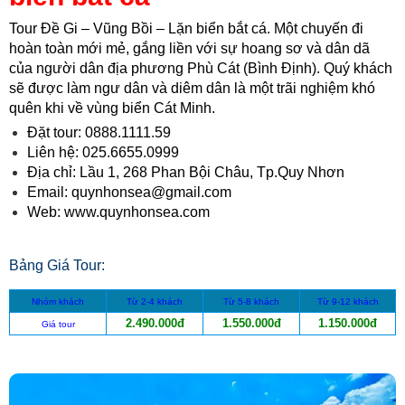
Tour Đề Gi – Vũng Bồi – Lặn biển bắt cá. Một chuyến đi
hoàn toàn mới mẻ, gắng liền với sự hoang sơ và dân dã
của người dân địa phương Phù Cát (Bình Định). Quý khách
sẽ được làm ngư dân và diêm dân là một trãi nghiệm khó
quên khi về vùng biển Cát Minh.
Đặt tour: 0888.1111.59
Liên hệ: 025.6655.0999
Địa chỉ: Lầu 1, 268 Phan Bội Châu, Tp.Quy Nhơn
Email: quynhonsea@gmail.com
Web: www.quynhonsea.com
Bảng Giá Tour:
Nhóm khách
Từ 2-4 khách
Từ 5-8 khách
Từ 9-12 khách
2.490.000đ
1.550.000đ
1.150.000đ
Giá tour