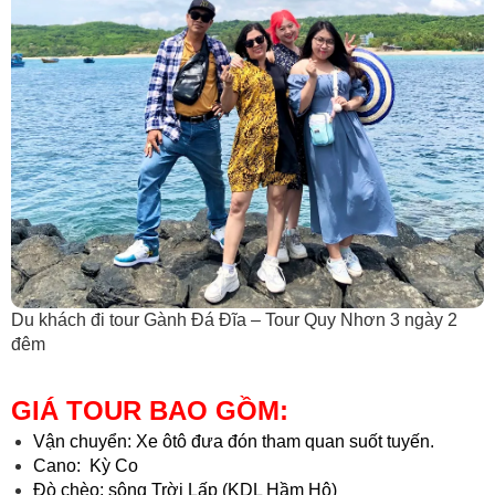
Du khách đi tour Gành Đá Đĩa – Tour Quy Nhơn 3 ngày 2
đêm
GIÁ TOUR BAO GỒM:
Vận chuyển: Xe ôtô đưa đón tham quan suốt tuyến.
Cano: Kỳ Co
Đò chèo: sông Trời Lấp (KDL Hầm Hô)