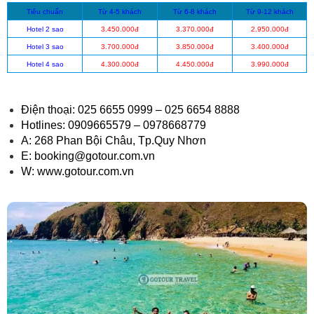
Tiêu chuẩn
Từ 4-5 khách
Từ 6-8 khách
Từ 9-12 khách
Hotel 2 sao
3.450.000đ
3.370.000đ
2.950.000đ
Hotel 3 sao
3.700.000đ
3.850.000đ
3.400.000đ
Hotel 4 sao
4.300.000đ
4.450.000đ
3.990.000đ
Điện thoại: 025 6655 0999 – 025 6654 8888
Hotlines: 0909665579 – 0978668779
A: 268 Phan Bội Châu, Tp.Quy Nhơn
E: booking@gotour.com.vn
W: www.gotour.com.vn