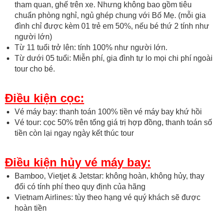
tham quan, ghế trên xe. Nhưng không bao gồm tiêu
chuẩn phòng nghỉ, ngủ ghép chung với Bố Mẹ. (mỗi gia
đình chỉ được kèm 01 trẻ em 50%, nếu bé thứ 2 tính như
người lớn)
Từ 11 tuổi trở lên: tính 100% như người lớn.
Từ dưới 05 tuổi: Miễn phí, gia đình tự lo mọi chi phí ngoài
tour cho bé.
Điều kiện cọc:
Vé máy bay: thanh toán 100% tiền vé máy bay khứ hồi
Vé tour: cọc 50% trên tổng giá trị hợp đồng, thanh toán số
tiền còn lại ngay ngày kết thúc tour
Điều kiện hủy vé máy bay:
Bamboo, Vietjet & Jetstar: không hoàn, không hủy, thay
đổi có tính phí theo quy định của hãng
Vietnam Airlines: tùy theo hạng vé quý khách sẽ được
hoàn tiền