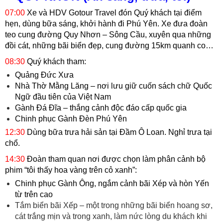
07:00
Xe và HDV Gotour Travel đón Quý khách tại điểm
hẹn, dùng bữa sáng, khởi hành đi Phú Yên. Xe đưa đoàn
teo cung đường Quy Nhơn – Sông Cầu, xuyên qua những
đồi cát, những bãi biển đẹp, cung đường 15km quanh co…
08:30
Quý khách tham:
Quảng Đức Xưa
Nhà Thờ Mằng Lăng – nơi lưu giữ cuốn sách chữ Quốc
Ngữ đầu tiên của Việt Nam
Gành Đá Đĩa – thắng cảnh độc đáo cấp quốc gia
Chinh phục Gành Đèn Phú Yên
12:30
Dùng bữa trưa hải sản tại Đầm Ô Loan. Nghỉ trưa tại
chổ.
14:30
Đoàn tham quan nơi được chọn làm phân cảnh bộ
phim “tôi thấy hoa vàng trên cỏ xanh”:
Chinh phục Gành Ông, ngắm cảnh bãi Xép và hòn Yến
từ trên cao
Tắm biển bãi Xếp – một trong những bãi biển hoang sơ,
cát trắng mịn và trong xanh, làm nức lòng du khách khi