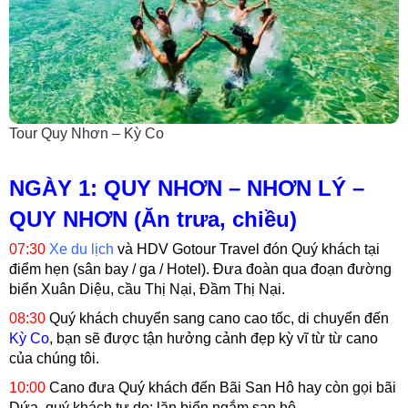
Tour Quy Nhơn – Kỳ Co
NGÀY 1: QUY NHƠN – NHƠN LÝ –
QUY NHƠN (Ăn trưa, chiều)
07:30
Xe du lịch
và HDV Gotour Travel đón Quý khách tại
điểm hẹn (sân bay / ga / Hotel). Đưa đoàn qua đoạn đường
biển Xuân Diệu, cầu Thị Nại, Đầm Thị Nại.
08:30
Quý khách chuyển sang cano cao tốc, di chuyển đến
Kỳ Co
, bạn sẽ được tận hưởng cảnh đẹp kỳ vĩ từ từ cano
của chúng tôi.
10:00
Cano đưa Quý khách đến Bãi San Hô hay còn gọi bãi
Dứa, quý khách tự do: lặn biển ngắm san hô