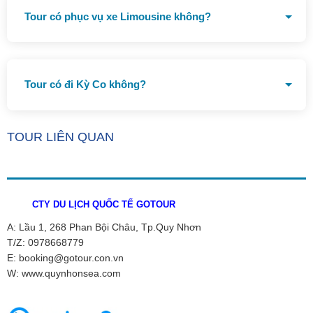
Tour có phục vụ xe Limousine không?
Có xe Limousine Theo yêu cầu
Tour có đi Kỳ Co không?
Tour đã bao gồm biển Kỳ Co
TOUR LIÊN QUAN
CTY DU LỊCH QUỐC TẾ GOTOUR
A: Lầu 1, 268 Phan Bội Châu, Tp.Quy Nhơn
T/Z: 0978668779
E: booking@gotour.con.vn
W: www.quynhonsea.com