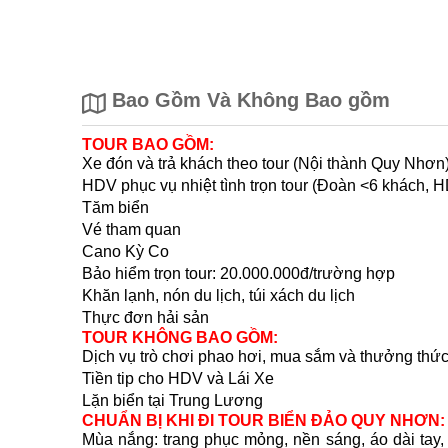
Bao Gồm Và Không Bao gồm
TOUR BAO GỒM:
Xe đón và trả khách theo tour (Nội thành Quy Nhơn
HDV phục vụ nhiệt tình trọn tour (Đoàn <6 khách, H
Tăm biển
Vé tham quan
Cano Kỳ Co
Bảo hiểm trọn tour: 20.000.000đ/trường hợp
Khăn lạnh, nón du lịch, túi xách du lịch
Thực đơn hải sản
TOUR KHÔNG BAO GỒM:
Dịch vụ trò chơi phao hơi, mua sắm và thưởng thức
Tiền tip cho HDV và Lái Xe
Lặn biển tại Trung Lương
CHUẨN BỊ KHI ĐI TOUR BIỂN ĐẢO QUY NHƠN:
Mùa nắng: trang phục mỏng, nền sáng, áo dài tay, 