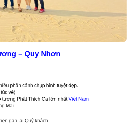
Lương – Quy Nhơn
iều phân cảnh chụp hình tuyệt đẹp.
túc vé)
o tượng Phật Thích Ca lớn nhất
Việt Nam
ng Mai
hẹn gặp lại Quý khách.