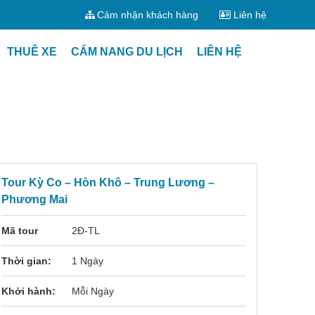
Cảm nhận khách hàng
Liên hệ
THUÊ XE
CẨM NANG DU LỊCH
LIÊN HỆ
Tour Kỳ Co – Hòn Khô – Trung Lương –
Phương Mai
Mã tour
2Đ-TL
Thời gian:
1 Ngày
Khởi hành:
Mỗi Ngày