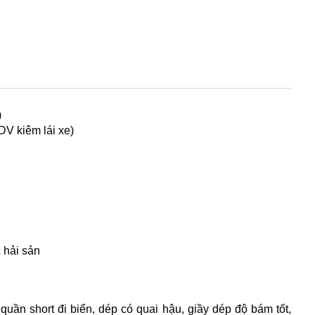
)
DV kiêm lái xe)
 hải sản
quần short đi biển, dép có quai hậu, giầy dép độ bám tốt,