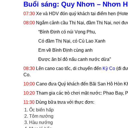
Buổi sáng: Quy Nhơn – Nhơn Hả
07:30
Xe và HDV đón quý khách tại điểm hẹn (Hotel
08:00
Ngắm cảnh cầu Thị Nại, đầm Thị Nại, nơi đư
“Bình Định có núi Vọng Phu,
Có đầm Thị Nại, có Cù Lao Xanh
Em về Bình Định cùng anh
Được ăn bí đỏ nấu canh nước dừa”
08:30
Lên cano cao tốc, di chuyển đến
Kỳ Co
(đi đư
Co.
10:00
Cano đưa Quý khách đến Bãi San Hô Hòn Khô
10:20
Tham gia các trò chơi mặt nước: Phao Bay, P
11:30
Dùng bữa trưa với thực đơn:
Ốc biển hấp
Tôm nướng
Hàu nướng