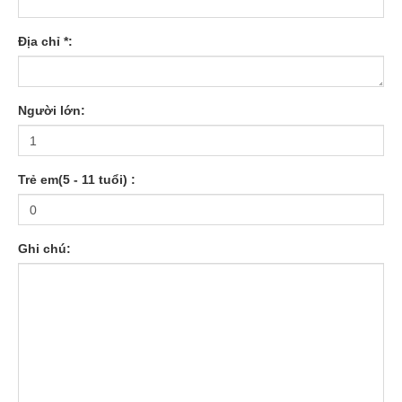
Địa chỉ *:
Người lớn:
Trẻ em(5 - 11 tuổi) :
Ghi chú: