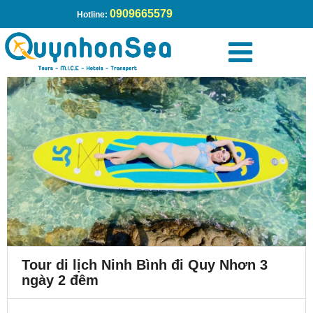
0909665579
Hotline:
Tour di lịch Ninh Bình đi Quy Nhơn 3
ngày 2 đêm