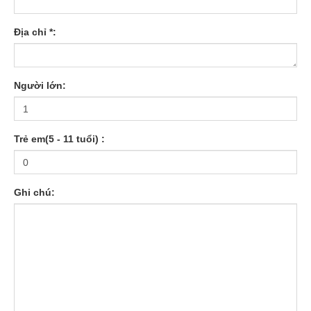
Địa chỉ *:
Người lớn:
Trẻ em(5 - 11 tuổi) :
Ghi chú: