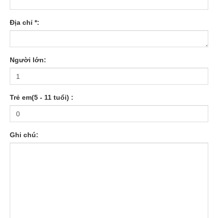
Địa chỉ *:
Người lớn:
Trẻ em(5 - 11 tuổi) :
Ghi chú: