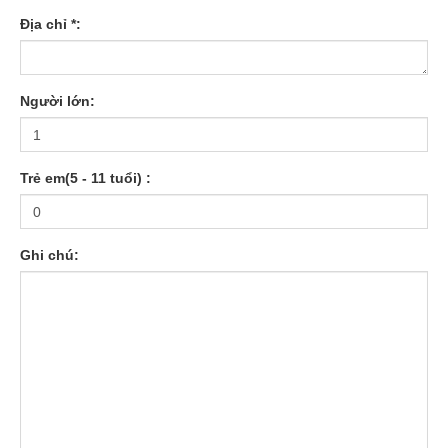
Địa chỉ *:
Người lớn:
Trẻ em(5 - 11 tuổi) :
Ghi chú: