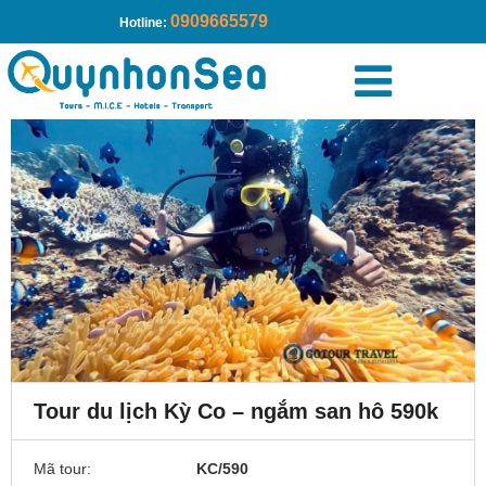
0909665579
Hotline:
Tour du lịch Kỳ Co – ngắm san hô 590k
Mã tour:
KC/590