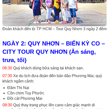
Đoàn khách đến từ TP HCM – Tour Quy Nhơn 3 ngày 2 đêm
NGÀY 2: QUY NHƠN – BIỂN KỲ CO –
CITY TOUR QUY NHƠN (Ăn sáng,
trưa, tối)
06:30
Quý khách dùng bữa sáng tại khách sạn.
07:30
Xe du lịch đưa đoàn đến bán đảo Phương Mai, quý
khách ngắm cảnh:
Đầm Thị Nại
Cồn chim Tuy Phước
Đồi cát Phương Mai
08:30
Quý thay trang phục lên cano cảm giác mạnh di