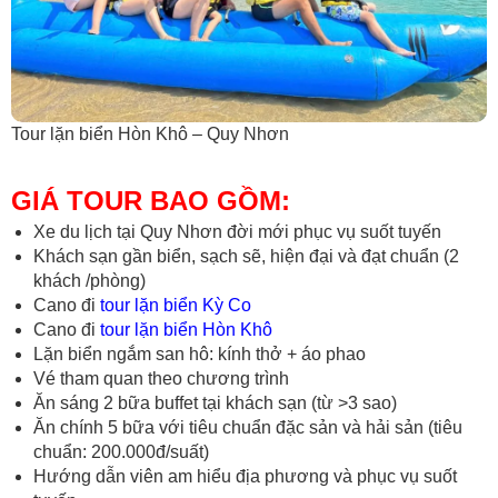
Tour lặn biển Hòn Khô – Quy Nhơn
GIÁ TOUR BAO GỒM:
Xe du lịch tại Quy Nhơn đời mới phục vụ suốt tuyến
Khách sạn gần biển, sạch sẽ, hiện đại và đạt chuẩn (2
khách /phòng)
Cano đi
tour lặn biển Kỳ Co
Cano đi
tour lặn biển Hòn Khô
Lặn biển ngắm san hô: kính thở + áo phao
Vé tham quan theo chương trình
Ăn sáng 2 bữa buffet tại khách sạn (từ >3 sao)
Ăn chính 5 bữa với tiêu chuẩn đặc sản và hải sản (tiêu
chuẩn: 200.000đ/suất)
Hướng dẫn viên am hiểu địa phương và phục vụ suốt