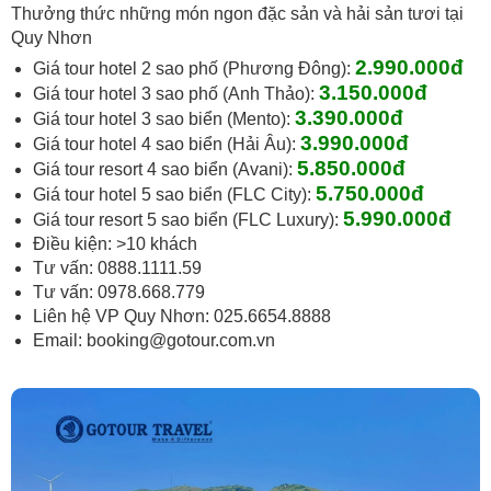
Thưởng thức những món ngon đặc sản và hải sản tươi tại
Quy Nhơn
2.990
.000đ
Giá tour hotel 2 sao phố (Phương Đông):
3.150
.000đ
Giá tour hotel 3 sao phố (Anh Thảo):
3.390
.000đ
Giá tour hotel 3 sao biển (Mento):
3.990.000đ
Giá tour hotel 4 sao biển (Hải Âu):
5.850.000đ
Giá tour resort 4 sao biển (Avani):
5.750
.000đ
Giá tour hotel 5 sao biển (FLC City):
5.990
.000đ
Giá tour resort 5 sao biển (FLC Luxury):
Điều kiện: >10 khách
Tư vấn: 0888.1111.59
Tư vấn: 0978.668.779
Liên hệ VP Quy Nhơn: 025.6654.8888
Email:
booking@gotour.com.vn