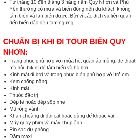
Từ tháng 10 đến tháng 3 hàng năm Quy Nhơn và Phú
Yên thường có mưa và biển động nên du khách không
tắm biển và lặn biển được. Bởi vì các dịch vụ liên quan
đến biển đảo đều tạm ngưng
CHUẨN BỊ KHI ĐI TOUR BIỂN QUY
NHƠN:
Trang phục phù hợp với mùa hè, quần áo mỏng, dễ thoát
mồ hôi, bikini để tắm biển và hồ bơi.
Kính mắt đi bơi và trang phục biển phù hợp với trẻ em.
Kem chống nắng
Kính mát
Thuốc đặc trị
Dép lê hoặc dép sốp nhẹ
Mũ rộng vành
Khăn choàng đi đồi cát hoặc dùng để khoác vai
Máy quay phim và máy chụp ảnh
Pin sạc dự phòng
Đầm maxi