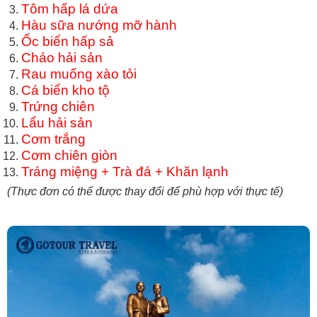
Tôm hấp lá dứa
Hàu sữa nướng mỡ hành
Ốc biển hấp sả
Cháo hải sản
Rau muống xào tỏi
Cá biển kho tộ
Trứng chiên
Lẩu hải sản
Cơm trắng
Cơm chiên giòn
Tráng miệng + Trà đá + Khăn lạnh
(Thực đơn có thể được thay đổi để phù hợp với thực tế)