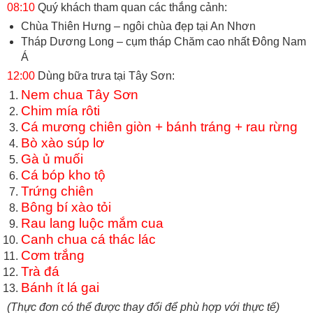
08:10
Quý khách tham quan các thắng cảnh:
Chùa Thiên Hưng – ngôi chùa đẹp tại An Nhơn
Tháp Dương Long – cụm tháp Chăm cao nhất Đông Nam
Á
12:00
Dùng bữa trưa tại Tây Sơn:
Nem chua Tây Sơn
Chim mía rôti
Cá mương chiên giòn + bánh tráng + rau rừng
Bò xào súp lơ
Gà ủ muối
Cá bóp kho tộ
Trứng chiên
Bông bí xào tỏi
Rau lang luộc mắm cua
Canh chua cá thác lác
Cơm trắng
Trà đá
Bánh ít lá gai
(Thực đơn có thể được thay đổi để phù hợp với thực tế)