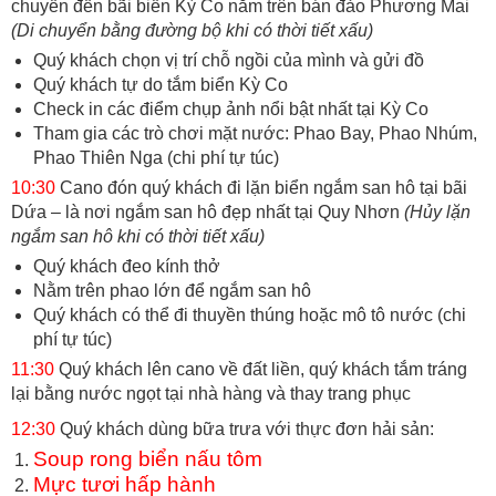
chuyển đến bãi biển Kỳ Co nằm trên bán đảo Phương Mai
(Di chuyển bằng đường bộ khi có thời tiết xấu)
Quý khách chọn vị trí chỗ ngồi của mình và gửi đồ
Quý khách tự do tắm biển Kỳ Co
Check in các điểm chụp ảnh nổi bật nhất tại Kỳ Co
Tham gia các trò chơi mặt nước: Phao Bay, Phao Nhúm,
Phao Thiên Nga (chi phí tự túc)
10:30
Cano đón quý khách đi lặn biển ngắm san hô tại bãi
Dứa – là nơi ngắm san hô đẹp nhất tại Quy Nhơn
(Hủy lặn
ngắm san hô khi có thời tiết xấu)
Quý khách đeo kính thở
Nằm trên phao lớn để ngắm san hô
Quý khách có thể đi thuyền thúng hoặc mô tô nước (chi
phí tự túc)
11:30
Quý khách lên cano về đất liền, quý khách tắm tráng
lại bằng nước ngọt tại nhà hàng và thay trang phục
12:30
Quý khách dùng bữa trưa với thực đơn hải sản:
Soup rong biển nấu tôm
Mực tươi hấp hành