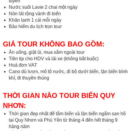
tuyến
Nước suối Lavie 2 chai một ngày
Nón lát rộng vành đi biển
Khăn lạnh 1 cái mỗi ngày
Bảo hiểm du lịch trọn tour
GIÁ TOUR KHÔNG BAO GỒM:
Ăn uống, giặt ủi, mua sắm ngoài tour
Tiền tip cho HDV và lái xe (không bắt buộc)
Hoá đơn VAT
Cano dù lượn, mô tô nước, đi bộ dưới biển, lặn biển bình
khí, đi thuyền thúng
THỜI GIAN NÀO TOUR BIỂN QUY
NHƠN:
Thời gian đẹp nhất để tắm biển và lặn biển ngắm san hô
tại Quy Nhơn và Phú Yên từ tháng 4 đến hết tháng 9
hàng năm