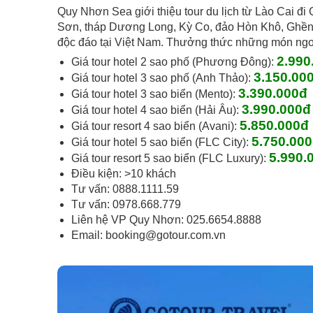
Quy Nhơn Sea giới thiệu tour du lịch từ Lào Cai đ
Sơn, tháp Dương Long, Kỳ Co, đảo Hòn Khô, Ghềnh
độc đáo tại Việt Nam. Thưởng thức những món ngon
2.990
Giá tour hotel 2 sao phố (Phương Đông):
3.150
.00
Giá tour hotel 3 sao phố (Anh Thảo):
3.390
.000đ
Giá tour hotel 3 sao biển (Mento):
3.990.000đ
Giá tour hotel 4 sao biển (Hải Âu):
5.850.000đ
Giá tour resort 4 sao biển (Avani):
5.750
.00
Giá tour hotel 5 sao biển (FLC City):
5.990
.
Giá tour resort 5 sao biển (FLC Luxury):
Điều kiện: >10 khách
Tư vấn: 0888.1111.59
Tư vấn: 0978.668.779
Liên hệ VP Quy Nhơn: 025.6654.8888
Email:
booking@gotour.com.vn