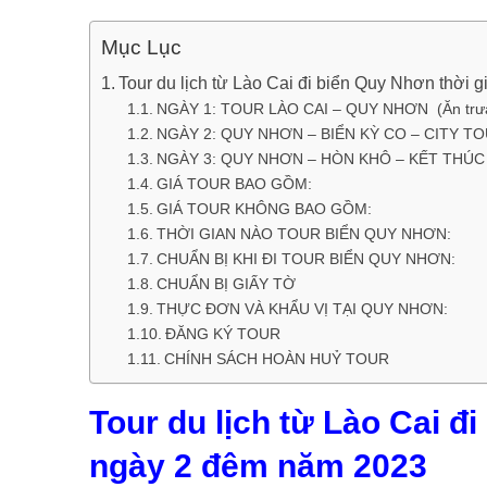
Mục Lục
Tour du lịch từ Lào Cai đi biển Quy Nhơn thời
NGÀY 1: TOUR LÀO CAI – QUY NHƠN (Ăn trưa,
NGÀY 2: QUY NHƠN – BIỂN KỲ CO – CITY TOUR
NGÀY 3: QUY NHƠN – HÒN KHÔ – KẾT THÚC T
GIÁ TOUR BAO GỒM:
GIÁ TOUR KHÔNG BAO GỒM:
THỜI GIAN NÀO TOUR BIỂN QUY NHƠN:
CHUẨN BỊ KHI ĐI TOUR BIỂN QUY NHƠN:
CHUẨN BỊ GIẤY TỜ
THỰC ĐƠN VÀ KHẨU VỊ TẠI QUY NHƠN:
ĐĂNG KÝ TOUR
CHÍNH SÁCH HOÀN HUỶ TOUR
Tour du lịch từ Lào Cai đ
ngày 2 đêm năm 2023