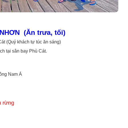
HƠN (Ăn trưa, tối)
át (Quý khách tự túc ăn sáng)
h tại sân bay Phù Cát.
Đông Nam Á
u rừng