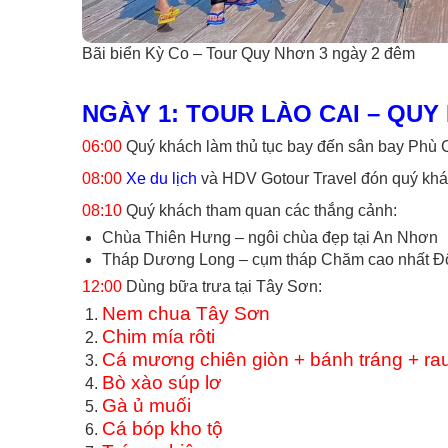
Bãi biển Kỳ Co – Tour Quy Nhơn 3 ngày 2 đêm
NGÀY 1: TOUR LÀO CAI – QUY N
06:00
Quý khách làm thủ tục bay đến sân bay Phù C
08:00
Xe du lịch
và HDV Gotour Travel đón quý khác
08:10
Quý khách tham quan các thắng cảnh:
Chùa Thiên Hưng – ngôi chùa đẹp tại An Nhơn
Tháp Dương Long – cụm tháp Chăm cao nhất 
12:00
Dùng bữa trưa tại Tây Sơn:
Nem chua Tây Sơn
Chim mía rôti
Cá mương chiên giòn + bánh tráng + ra
Bò xào súp lơ
Gà ủ muối
Cá bóp kho tộ