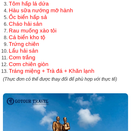
Tôm hấp lá dứa
Hàu sữa nướng mỡ hành
Ốc biển hấp sả
Cháo hải sản
Rau muống xào tỏi
Cá biển kho tộ
Trứng chiên
Lẩu hải sản
Cơm trắng
Cơm chiên giòn
Tráng miệng + Trà đá + Khăn lạnh
(Thực đơn có thể được thay đổi để phù hợp với thực tế)