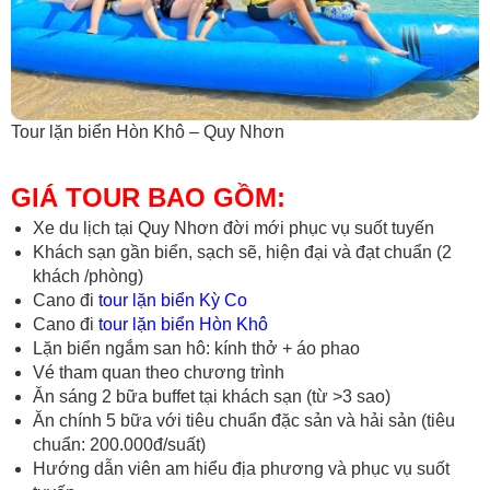
Tour lặn biển Hòn Khô – Quy Nhơn
GIÁ TOUR BAO GỒM:
Xe du lịch tại Quy Nhơn đời mới phục vụ suốt tuyến
Khách sạn gần biển, sạch sẽ, hiện đại và đạt chuẩn (2
khách /phòng)
Cano đi
tour lặn biển Kỳ Co
Cano đi
tour lặn biển Hòn Khô
Lặn biển ngắm san hô: kính thở + áo phao
Vé tham quan theo chương trình
Ăn sáng 2 bữa buffet tại khách sạn (từ >3 sao)
Ăn chính 5 bữa với tiêu chuẩn đặc sản và hải sản (tiêu
chuẩn: 200.000đ/suất)
Hướng dẫn viên am hiểu địa phương và phục vụ suốt