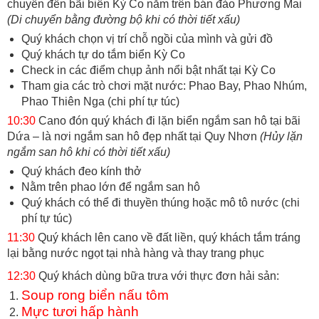
chuyển đến bãi biển Kỳ Co nằm trên bán đảo Phương Mai
(Di chuyển bằng đường bộ khi có thời tiết xấu)
Quý khách chọn vị trí chỗ ngồi của mình và gửi đồ
Quý khách tự do tắm biển Kỳ Co
Check in các điểm chụp ảnh nổi bật nhất tại Kỳ Co
Tham gia các trò chơi mặt nước: Phao Bay, Phao Nhúm,
Phao Thiên Nga (chi phí tự túc)
10:30
Cano đón quý khách đi lặn biển ngắm san hô tại bãi
Dứa – là nơi ngắm san hô đẹp nhất tại Quy Nhơn
(Hủy lặn
ngắm san hô khi có thời tiết xấu)
Quý khách đeo kính thở
Nằm trên phao lớn để ngắm san hô
Quý khách có thể đi thuyền thúng hoặc mô tô nước (chi
phí tự túc)
11:30
Quý khách lên cano về đất liền, quý khách tắm tráng
lại bằng nước ngọt tại nhà hàng và thay trang phục
12:30
Quý khách dùng bữa trưa với thực đơn hải sản:
Soup rong biển nấu tôm
Mực tươi hấp hành