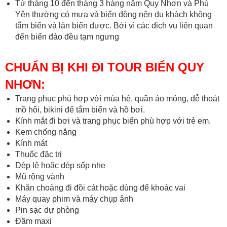
Từ tháng 10 đến tháng 3 hàng năm Quy Nhơn và Phú
Yên thường có mưa và biển động nên du khách không
tắm biển và lặn biển được. Bởi vì các dịch vụ liên quan
đến biển đảo đều tạm ngưng
CHUẨN BỊ KHI ĐI TOUR BIỂN QUY
NHƠN:
Trang phục phù hợp với mùa hè, quần áo mỏng, dễ thoát
mồ hôi, bikini để tắm biển và hồ bơi.
Kính mắt đi bơi và trang phục biển phù hợp với trẻ em.
Kem chống nắng
Kính mát
Thuốc đặc trị
Dép lê hoặc dép sốp nhẹ
Mũ rộng vành
Khăn choàng đi đồi cát hoặc dùng để khoác vai
Máy quay phim và máy chụp ảnh
Pin sạc dự phòng
Đầm maxi