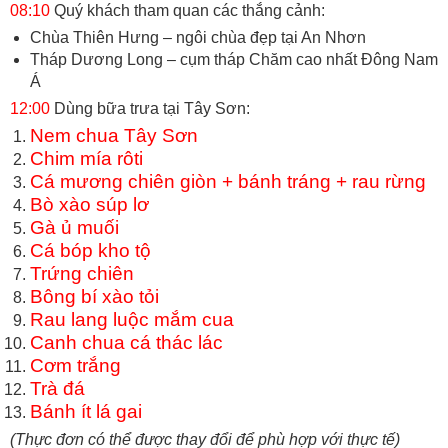
08:10
Quý khách tham quan các thắng cảnh:
Chùa Thiên Hưng – ngôi chùa đẹp tại An Nhơn
Tháp Dương Long – cụm tháp Chăm cao nhất Đông Nam
Á
12:00
Dùng bữa trưa tại Tây Sơn:
Nem chua Tây Sơn
Chim mía rôti
Cá mương chiên giòn + bánh tráng + rau rừng
Bò xào súp lơ
Gà ủ muối
Cá bóp kho tộ
Trứng chiên
Bông bí xào tỏi
Rau lang luộc mắm cua
Canh chua cá thác lác
Cơm trắng
Trà đá
Bánh ít lá gai
(Thực đơn có thể được thay đổi để phù hợp với thực tế)