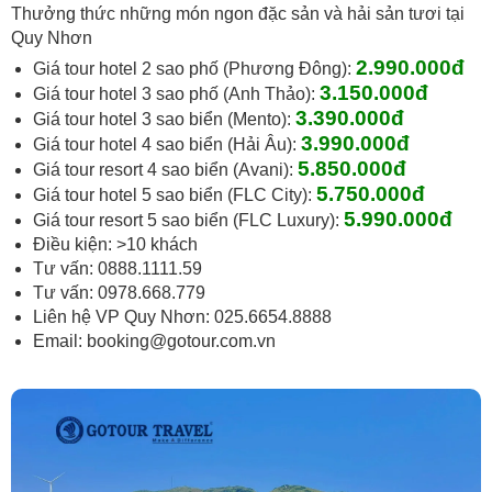
Thưởng thức những món ngon đặc sản và hải sản tươi tại
Quy Nhơn
2.990
.000đ
Giá tour hotel 2 sao phố (Phương Đông):
3.150
.000đ
Giá tour hotel 3 sao phố (Anh Thảo):
3.390
.000đ
Giá tour hotel 3 sao biển (Mento):
3.990.000đ
Giá tour hotel 4 sao biển (Hải Âu):
5.850.000đ
Giá tour resort 4 sao biển (Avani):
5.750
.000đ
Giá tour hotel 5 sao biển (FLC City):
5.990
.000đ
Giá tour resort 5 sao biển (FLC Luxury):
Điều kiện: >10 khách
Tư vấn: 0888.1111.59
Tư vấn: 0978.668.779
Liên hệ VP Quy Nhơn: 025.6654.8888
Email:
booking@gotour.com.vn