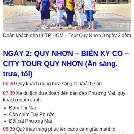
Đoàn khách đến từ TP HCM – Tour Quy Nhơn 3 ngày 2 đêm
NGÀY 2: QUY NHƠN – BIỂN KỲ CO –
CITY TOUR QUY NHƠN (Ăn sáng,
trưa, tối)
06:30
Quý khách dùng bữa sáng tại khách sạn.
07:30
Xe du lịch đưa đoàn đến bán đảo Phương Mai, quý
khách ngắm cảnh:
Đầm Thị Nại
Cồn chim Tuy Phước
Đồi cát Phương Mai
08:30
Quý thay trang phục lên cano cảm giác mạnh di