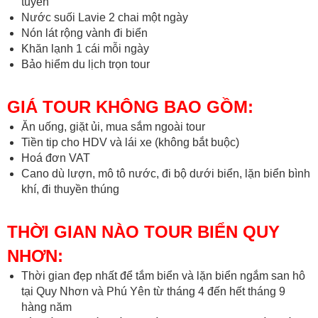
tuyến
Nước suối Lavie 2 chai một ngày
Nón lát rộng vành đi biển
Khăn lạnh 1 cái mỗi ngày
Bảo hiểm du lịch trọn tour
GIÁ TOUR KHÔNG BAO GỒM:
Ăn uống, giặt ủi, mua sắm ngoài tour
Tiền tip cho HDV và lái xe (không bắt buộc)
Hoá đơn VAT
Cano dù lượn, mô tô nước, đi bộ dưới biển, lặn biển bình
khí, đi thuyền thúng
THỜI GIAN NÀO TOUR BIỂN QUY
NHƠN:
Thời gian đẹp nhất để tắm biển và lặn biển ngắm san hô
tại Quy Nhơn và Phú Yên từ tháng 4 đến hết tháng 9
hàng năm