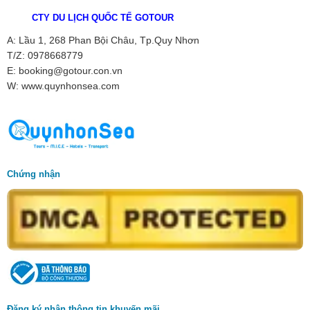
CTY DU LỊCH QUỐC TẾ GOTOUR
A: Lầu 1, 268 Phan Bội Châu, Tp.Quy Nhơn
T/Z: 0978668779
E: booking@gotour.con.vn
W: www.quynhonsea.com
Chứng nhận
Đăng ký nhận thông tin khuyến mãi