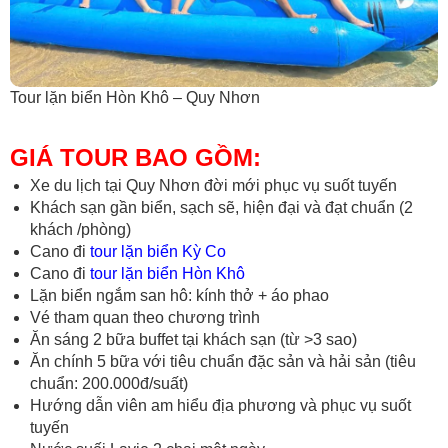
Tour lặn biển Hòn Khô – Quy Nhơn
GIÁ TOUR BAO GỒM:
Xe du lịch tại Quy Nhơn đời mới phục vụ suốt tuyến
Khách sạn gần biển, sạch sẽ, hiện đại và đạt chuẩn (2
khách /phòng)
Cano đi
tour lặn biển Kỳ Co
Cano đi
tour lặn biển Hòn Khô
Lặn biển ngắm san hô: kính thở + áo phao
Vé tham quan theo chương trình
Ăn sáng 2 bữa buffet tại khách sạn (từ >3 sao)
Ăn chính 5 bữa với tiêu chuẩn đặc sản và hải sản (tiêu
chuẩn: 200.000đ/suất)
Hướng dẫn viên am hiểu địa phương và phục vụ suốt
tuyến