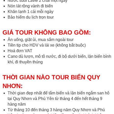
Nước suối Lavie 2 chai một ngày
Nón lát rộng vành đi biển
Khăn lạnh 1 cái mỗi ngày
Bảo hiểm du lịch trọn tour
GIÁ TOUR KHÔNG BAO GỒM:
Ăn uống, giặt ủi, mua sắm ngoài tour
Tiền tip cho HDV và lái xe (không bắt buộc)
Hoá đơn VAT
Cano dù lượn, mô tô nước, đi bộ dưới biển, lặn biển bình
khí, đi thuyền thúng
THỜI GIAN NÀO TOUR BIỂN QUY
NHƠN:
Thời gian đẹp nhất để tắm biển và lặn biển ngắm san hô
tại Quy Nhơn và Phú Yên từ tháng 4 đến hết tháng 9
hàng năm
Từ tháng 10 đến tháng 3 hàng năm Quy Nhơn và Phú