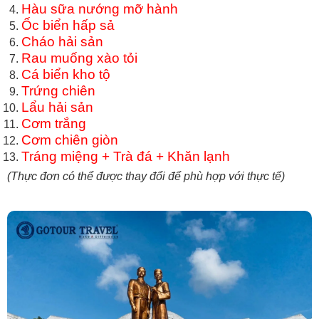
Hàu sữa nướng mỡ hành
Ốc biển hấp sả
Cháo hải sản
Rau muống xào tỏi
Cá biển kho tộ
Trứng chiên
Lẩu hải sản
Cơm trắng
Cơm chiên giòn
Tráng miệng + Trà đá + Khăn lạnh
(Thực đơn có thể được thay đổi để phù hợp với thực tế)