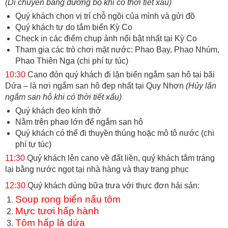
(Di chuyển bằng đường bộ khi có thời tiết xấu)
Quý khách chọn vị trí chỗ ngồi của mình và gửi đồ
Quý khách tự do tắm biển Kỳ Co
Check in các điểm chụp ảnh nổi bật nhất tại Kỳ Co
Tham gia các trò chơi mặt nước: Phao Bay, Phao Nhúm,
Phao Thiên Nga (chi phí tự túc)
10:30
Cano đón quý khách đi lặn biển ngắm san hô tại bãi
Dứa – là nơi ngắm san hô đẹp nhất tại Quy Nhơn
(Hủy lặn
ngắm san hô khi có thời tiết xấu)
Quý khách đeo kính thở
Nằm trên phao lớn để ngắm san hô
Quý khách có thể đi thuyền thúng hoặc mô tô nước (chi
phí tự túc)
11:30
Quý khách lên cano về đất liền, quý khách tắm tráng
lại bằng nước ngọt tại nhà hàng và thay trang phục
12:30
Quý khách dùng bữa trưa với thực đơn hải sản:
Soup rong biển nấu tôm
Mực tươi hấp hành
Tôm hấp lá dứa