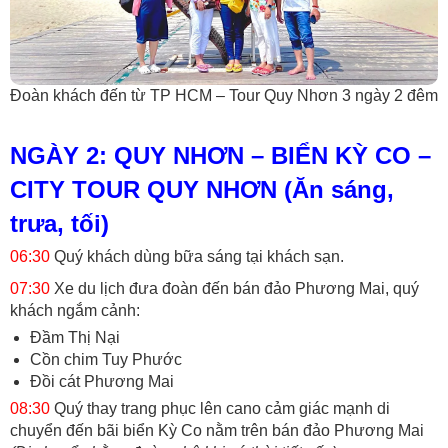
Đoàn khách đến từ TP HCM – Tour Quy Nhơn 3 ngày 2 đêm
NGÀY 2: QUY NHƠN – BIỂN KỲ CO –
CITY TOUR QUY NHƠN (Ăn sáng,
trưa, tối)
06:30
Quý khách dùng bữa sáng tại khách sạn.
07:30
Xe du lịch đưa đoàn đến bán đảo Phương Mai, quý
khách ngắm cảnh:
Đầm Thị Nại
Cồn chim Tuy Phước
Đồi cát Phương Mai
08:30
Quý thay trang phục lên cano cảm giác mạnh di
chuyển đến bãi biển Kỳ Co nằm trên bán đảo Phương Mai