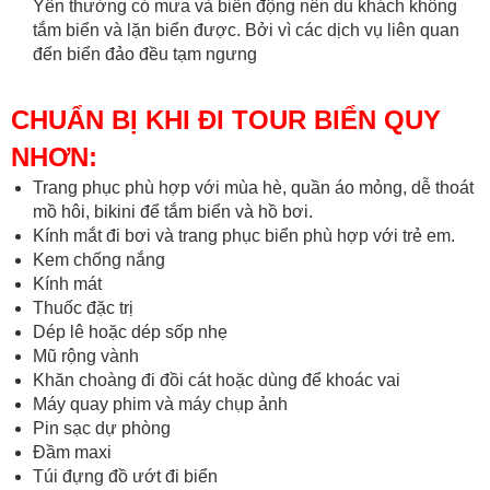
Yên thường có mưa và biển động nên du khách không
tắm biển và lặn biển được. Bởi vì các dịch vụ liên quan
đến biển đảo đều tạm ngưng
CHUẨN BỊ KHI ĐI TOUR BIỂN QUY
NHƠN:
Trang phục phù hợp với mùa hè, quần áo mỏng, dễ thoát
mồ hôi, bikini để tắm biển và hồ bơi.
Kính mắt đi bơi và trang phục biển phù hợp với trẻ em.
Kem chống nắng
Kính mát
Thuốc đặc trị
Dép lê hoặc dép sốp nhẹ
Mũ rộng vành
Khăn choàng đi đồi cát hoặc dùng để khoác vai
Máy quay phim và máy chụp ảnh
Pin sạc dự phòng
Đầm maxi
Túi đựng đồ ướt đi biển