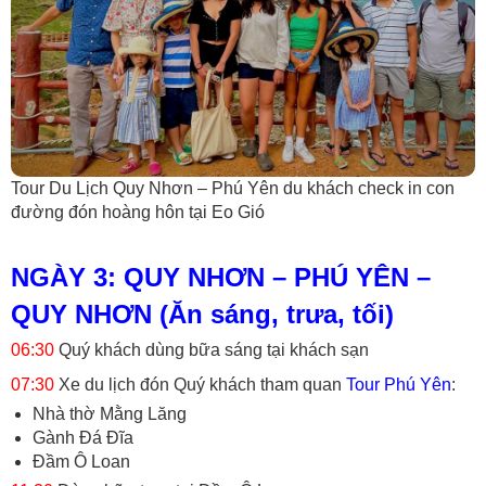
Tour Du Lịch Quy Nhơn – Phú Yên du khách check in con
đường đón hoàng hôn tại Eo Gió
NGÀY 3: QUY NHƠN – PHÚ YÊN –
QUY NHƠN (Ăn sáng, trưa, tối)
06:30
Quý khách dùng bữa sáng tại khách sạn
07:30
Xe du lịch đón Quý khách tham quan
Tour Phú Yên
:
Nhà thờ Mằng Lăng
Gành Đá Đĩa
Đầm Ô Loan