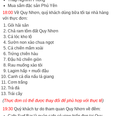
Mua sắm đặc sản Phú Yên
18:00
Về Quy Nhơn, quý khách dùng bữa tối tại nhà hàng
với thực đơn:
Gỏi hải sản
Chả ram tôm đất Quy Nhơn
Cá lóc kho tộ
Sườn non xào chua ngọt
Cá chiên mắm xoài
Trứng chiên hàu
Đậu hũ chiên giòn
Rau muống xào tỏi
Lagim hấp + muối đậu
Canh cá dìa nấu lá giang
Cơm trắng
Trà đá
Trái cây
(
Thực đơn có thể được thay đổi để phù hợp với thực tế
)
19:30
Quý khách tự do tham quan Quy Nhơn về đêm:
Cafe Surf Bar là quán cafe có view biển đẹp tại Quy