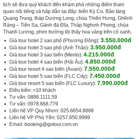
lịch sẽ đưa quý khách đến khám phá những điểm tham
quan nổi tiếng và hấp dẫn tại đây: biển Kỳ Co, Bảo tàng
Quang Trung, tháp Dương Long, chùa Thiên Hưng, Ghềnh
Ráng – Tiên Sa, Gành đá Đĩa, Tháp Nghinh Phong, chùa
Thanh Lương, phim trường tôi thấy hoa vàng trên cỏ xanh.
3
.
5
5
0.000đ
Giá tour hotel 2 sao phố (Phương Đông):
3.950
.000đ
Giá tour hotel 3 sao phố (Anh Thảo):
4.215
.000đ
Giá tour hotel 3 sao biển (Mento):
4.850.000đ
Giá tour hotel 4 sao biển (Hải Âu):
7.550.000đ
Giá tour resort 4 sao biển (Avani):
7.450
.000đ
Giá tour hotel 5 sao biển (FLC City):
7.990
.000đ
Giá tour resort 5 sao biển (FLC Luxury):
Điều kiện: >10 khách
Tư vấn: 0888.1111.59
Tư vấn: 0978.668.779
Liên hệ VP Quy Nhơn: 025.6654.8888
Liên hệ VP Phú Yên: 0257.650.9999
Email:
booking@gotour.com.vn