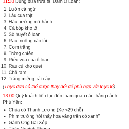
11:30
Dùng bữa trưa tại Đầm Ô Loan:
Lườn cá ngừ
Lẫu cua thịt
Hàu nướng mỡ hành
Cá bóp kho tộ
Sò huyết ô loan
Rau muống xào tỏi
Cơm trắng
Trứng chiên
Riêu vua cua ô loan
Rau củ kho quẹt
Chả ram
Tráng miệng trái cây
(
Thực đơn có thể được thay đổi để phù hợp với thực tế
)
13:00
Quý khách tiếp tục đến tham quan các thắng cảnh
Phú Yên:
Chùa cổ Thanh Lương (Xe <29 chỗ)
Phim trường “tôi thấy hoa vàng trên cỏ xanh”
Gành Ông Bãi Xép
Tháp Nghinh Phong