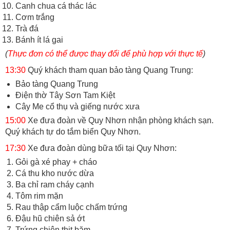
Canh chua cá thác lác
Cơm trắng
Trà đá
Bánh ít lá gai
(
Thực đơn có thể được thay đổi để phù hợp với thực tế
)
13:30
Quý khách tham quan bảo tàng Quang Trung:
Bảo tàng Quang Trung
Điện thờ Tây Sơn Tam Kiệt
Cây Me cổ thụ và giếng nước xưa
15:00
Xe đưa đoàn về Quy Nhơn nhận phòng khách sạn.
Quý khách tự do tắm biển Quy Nhơn.
17:30
Xe đưa đoàn dùng bữa tối tại Quy Nhơn:
Gỏi gà xé phay + cháo
Cá thu kho nước dừa
Ba chỉ ram cháy cạnh
Tôm rim mặn
Rau thập cẩm luộc chấm trứng
Đậu hũ chiên sả ớt
Trứng chiên thịt băm