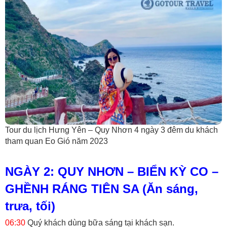
Tour du lịch Hưng Yên – Quy Nhơn 4 ngày 3 đêm du khách
tham quan Eo Gió năm 2023
NGÀY 2: QUY NHƠN – BIỂN KỲ CO –
GHỀNH RÁNG TIÊN SA (Ăn sáng,
trưa, tối)
06:30
Quý khách dùng bữa sáng tại khách sạn.