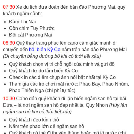
07:30
Xe du lịch đưa đoàn đến bán đảo Phương Mai, quý
khách ngắm cảnh:
Đầm Thị Nại
Cồn chim Tuy Phước
Đồi cát Phương Mai
08:30
Quý thay trang phục lên cano cảm giác mạnh di
chuyển đến
bãi biển Kỳ Co
nằm trên bán đảo Phương Mai
(Di chuyển bằng đường bộ khi có thời tiết xấu)
Quý khách chọn vị trí chỗ ngồi của mình và gửi đồ
Quý khách tự do tắm biển Kỳ Co
Check in các điểm chụp ảnh nổi bật nhất tại Kỳ Co
Tham gia các trò chơi mặt nước: Phao Bay, Phao Nhúm,
Phao Thiên Nga (chi phí tự túc)
10:30
Cano đón quý khách đi lặn biển ngắm san hô tại bãi
Dứa – là nơi ngắm san hô đẹp nhất tại Quy Nhơn
(Hủy lặn
ngắm san hô khi có thời tiết xấu)
Quý khách đeo kính thở
Nằm trên phao lớn để ngắm san hô
Quý khách có thể đi thuyền thúng hoặc mô tô nước (chi