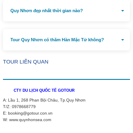
Quy Nhơn đẹp nhất thời gian nào?
Du lịch biển tại Quy Nhơn nên đi từ tháng 4-9 hàng năm
Tour Quy Nhơn có thăm Hàn Mặc Tử không?
Tour có thăm mộ Hàn Mặc Tử tại Ghềnh Ráng
TOUR LIÊN QUAN
CTY DU LỊCH QUỐC TẾ GOTOUR
A: Lầu 1, 268 Phan Bội Châu, Tp.Quy Nhơn
T/Z: 0978668779
E: booking@gotour.con.vn
W: www.quynhonsea.com