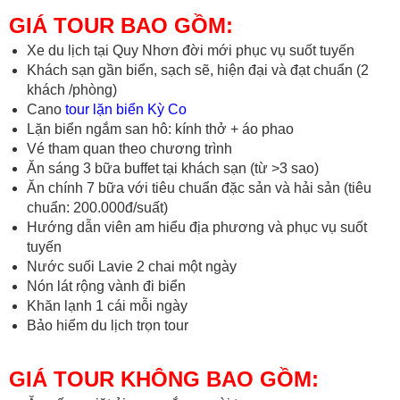
GIÁ TOUR BAO GỒM:
Xe du lịch tại Quy Nhơn đời mới phục vụ suốt tuyến
Khách sạn gần biển, sạch sẽ, hiện đại và đạt chuẩn (2
khách /phòng)
Cano
tour lặn biển Kỳ Co
Lặn biển ngắm san hô: kính thở + áo phao
Vé tham quan theo chương trình
Ăn sáng 3 bữa buffet tại khách sạn (từ >3 sao)
Ăn chính 7 bữa với tiêu chuẩn đặc sản và hải sản (tiêu
chuẩn: 200.000đ/suất)
Hướng dẫn viên am hiểu địa phương và phục vụ suốt
tuyến
Nước suối Lavie 2 chai một ngày
Nón lát rộng vành đi biển
Khăn lạnh 1 cái mỗi ngày
Bảo hiểm du lịch trọn tour
GIÁ TOUR KHÔNG BAO GỒM: