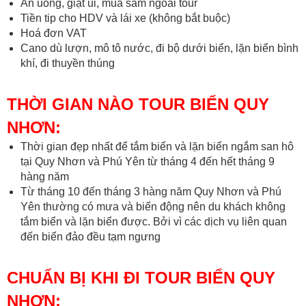
Ăn uống, giặt ủi, mua sắm ngoài tour
Tiền tip cho HDV và lái xe (không bắt buộc)
Hoá đơn VAT
Cano dù lượn, mô tô nước, đi bộ dưới biển, lặn biển bình
khí, đi thuyền thúng
THỜI GIAN NÀO TOUR BIỂN QUY
NHƠN:
Thời gian đẹp nhất để tắm biển và lặn biển ngắm san hô
tại Quy Nhơn và Phú Yên từ tháng 4 đến hết tháng 9
hàng năm
Từ tháng 10 đến tháng 3 hàng năm Quy Nhơn và Phú
Yên thường có mưa và biển động nên du khách không
tắm biển và lặn biển được. Bởi vì các dịch vụ liên quan
đến biển đảo đều tạm ngưng
CHUẨN BỊ KHI ĐI TOUR BIỂN QUY
NHƠN: