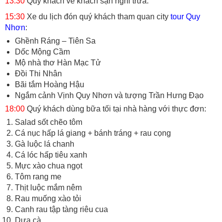
13:30
Quý khách về khách sạn nghỉ trưa.
15:30
Xe du lịch đón quý khách tham quan city
tour Quy
Nhơn
:
Ghềnh Ráng – Tiên Sa
Dốc Mộng Cầm
Mộ nhà thơ Hàn Mạc Tử
Đồi Thi Nhân
Bãi tắm Hoàng Hậu
Ngắm cảnh Vịnh Quy Nhơn và tượng Trần Hưng Đạo
18:00
Quý khách dùng bữa tối tại nhà hàng với thực đơn:
Salad sốt chẽo tôm
Cá nục hấp lá giang + bánh tráng + rau cọng
Gà luộc lá chanh
Cá lóc hấp tiêu xanh
Mực xào chua ngọt
Tôm rang me
Thịt luộc mắm nêm
Rau muống xào tỏi
Canh rau tập tàng riêu cua
Dưa cà