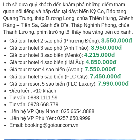
lịch sẽ đưa quý khách đến khám phá những điểm tham
quan nổi tiếng và hấp dẫn tại đây: biển Kỳ Co, Bảo tàng
Quang Trung, tháp Dương Long, chùa Thiên Hưng, Ghềnh
Ráng – Tiên Sa, Gành đá Đĩa, Tháp Nghinh Phong, chùa
Thanh Lương, phim trường tôi thấy hoa vàng trên cỏ xanh.
3
.
5
5
0.000đ
Giá tour hotel 2 sao phố (Phương Đông):
3.950
.000đ
Giá tour hotel 3 sao phố (Anh Thảo):
4.215
.000đ
Giá tour hotel 3 sao biển (Mento):
4.850.000đ
Giá tour hotel 4 sao biển (Hải Âu):
7.550.000đ
Giá tour resort 4 sao biển (Avani):
7.450
.000đ
Giá tour hotel 5 sao biển (FLC City):
7.990
.000đ
Giá tour resort 5 sao biển (FLC Luxury):
Điều kiện: >10 khách
Tư vấn: 0888.1111.59
Tư vấn: 0978.668.779
Liên hệ VP Quy Nhơn: 025.6654.8888
Liên hệ VP Phú Yên: 0257.650.9999
Email:
booking@gotour.com.vn