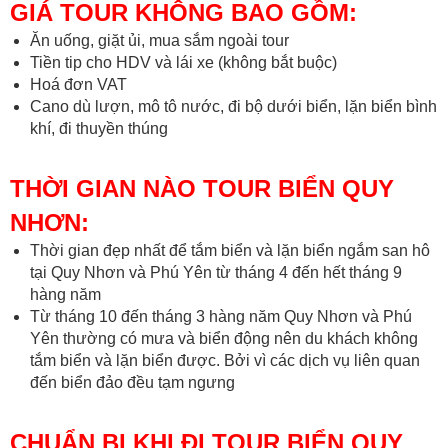
GIÁ TOUR KHÔNG BAO GỒM:
Ăn uống, giặt ủi, mua sắm ngoài tour
Tiền tip cho HDV và lái xe (không bắt buộc)
Hoá đơn VAT
Cano dù lượn, mô tô nước, đi bộ dưới biển, lặn biển bình
khí, đi thuyền thúng
THỜI GIAN NÀO TOUR BIỂN QUY
NHƠN:
Thời gian đẹp nhất để tắm biển và lặn biển ngắm san hô
tại Quy Nhơn và Phú Yên từ tháng 4 đến hết tháng 9
hàng năm
Từ tháng 10 đến tháng 3 hàng năm Quy Nhơn và Phú
Yên thường có mưa và biển động nên du khách không
tắm biển và lặn biển được. Bởi vì các dịch vụ liên quan
đến biển đảo đều tạm ngưng
CHUẨN BỊ KHI ĐI TOUR BIỂN QUY