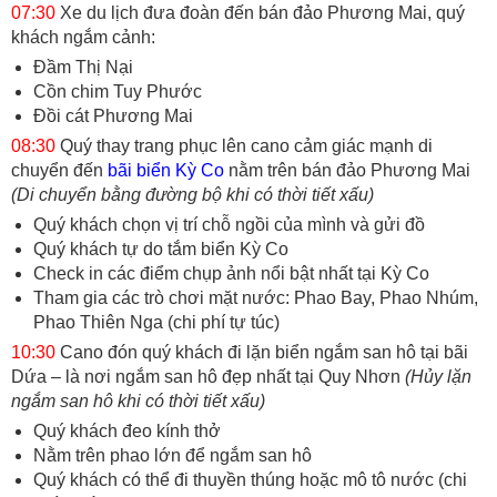
07:30
Xe du lịch đưa đoàn đến bán đảo Phương Mai, quý
khách ngắm cảnh:
Đầm Thị Nại
Cồn chim Tuy Phước
Đồi cát Phương Mai
08:30
Quý thay trang phục lên cano cảm giác mạnh di
chuyển đến
bãi biển Kỳ Co
nằm trên bán đảo Phương Mai
(Di chuyển bằng đường bộ khi có thời tiết xấu)
Quý khách chọn vị trí chỗ ngồi của mình và gửi đồ
Quý khách tự do tắm biển Kỳ Co
Check in các điểm chụp ảnh nổi bật nhất tại Kỳ Co
Tham gia các trò chơi mặt nước: Phao Bay, Phao Nhúm,
Phao Thiên Nga (chi phí tự túc)
10:30
Cano đón quý khách đi lặn biển ngắm san hô tại bãi
Dứa – là nơi ngắm san hô đẹp nhất tại Quy Nhơn
(Hủy lặn
ngắm san hô khi có thời tiết xấu)
Quý khách đeo kính thở
Nằm trên phao lớn để ngắm san hô
Quý khách có thể đi thuyền thúng hoặc mô tô nước (chi