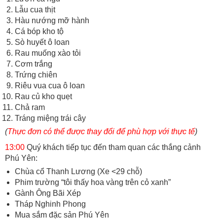
Lẫu cua thịt
Hàu nướng mỡ hành
Cá bóp kho tộ
Sò huyết ô loan
Rau muống xào tỏi
Cơm trắng
Trứng chiên
Riêu vua cua ô loan
Rau củ kho quẹt
Chả ram
Tráng miệng trái cây
(
Thực đơn có thể được thay đổi để phù hợp với thực tế
)
13:00
Quý khách tiếp tục đến tham quan các thắng cảnh
Phú Yên:
Chùa cổ Thanh Lương (Xe <29 chỗ)
Phim trường “tôi thấy hoa vàng trên cỏ xanh”
Gành Ông Bãi Xép
Tháp Nghinh Phong
Mua sắm đặc sản Phú Yên