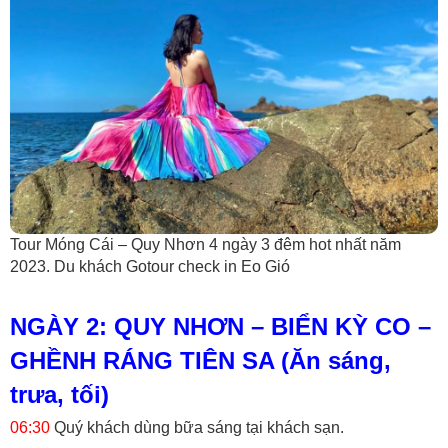
Tour Móng Cái – Quy Nhơn 4 ngày 3 đêm hot nhất năm
2023. Du khách Gotour check in Eo Gió
NGÀY 2: QUY NHƠN – BIỂN KỲ CO –
GHỀNH RÁNG TIÊN SA (Ăn sáng,
trưa, tối)
06:30
Quý khách dùng bữa sáng tại khách sạn.