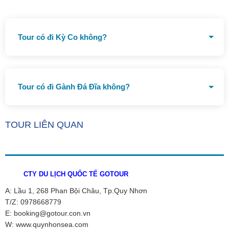
Tour có đi Kỳ Co không?
Tour đã bao gồm lặn biển Kỳ Co
Tour có đi Gành Đá Đĩa không?
Tour đã bao gồm đi Gành Đá Đĩa
TOUR LIÊN QUAN
CTY DU LỊCH QUỐC TẾ GOTOUR
A: Lầu 1, 268 Phan Bội Châu, Tp.Quy Nhơn
T/Z: 0978668779
E: booking@gotour.con.vn
W: www.quynhonsea.com