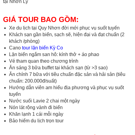
tại Nhơn Lý
GIÁ TOUR BAO GỒM:
Xe du lịch tại Quy Nhơn đời mới phục vụ suốt tuyến
Khách sạn gần biển, sạch sẽ, hiện đại và đạt chuẩn (2
khách /phòng)
Cano
tour lặn biển Kỳ Co
Lặn biển ngắm san hô: kính thở + áo phao
Vé tham quan theo chương trình
Ăn sáng 3 bữa buffet tại khách sạn (từ >3 sao)
Ăn chính 7 bữa với tiêu chuẩn đặc sản và hải sản (tiêu
chuẩn: 200.000đ/suất)
Hướng dẫn viên am hiểu địa phương và phục vụ suốt
tuyến
Nước suối Lavie 2 chai một ngày
Nón lát rộng vành đi biển
Khăn lạnh 1 cái mỗi ngày
Bảo hiểm du lịch trọn tour