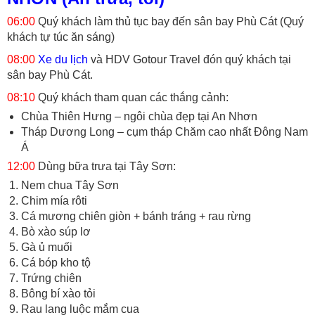
06:00
Quý khách làm thủ tục bay đến sân bay Phù Cát (Quý
khách tự túc ăn sáng)
08:00
Xe du lịch
và HDV Gotour Travel đón quý khách tại
sân bay Phù Cát.
08:10
Quý khách tham quan các thắng cảnh:
Chùa Thiên Hưng – ngôi chùa đẹp tại An Nhơn
Tháp Dương Long – cụm tháp Chăm cao nhất Đông Nam
Á
12:00
Dùng bữa trưa tại Tây Sơn:
Nem chua Tây Sơn
Chim mía rôti
Cá mương chiên giòn + bánh tráng + rau rừng
Bò xào súp lơ
Gà ủ muối
Cá bóp kho tộ
Trứng chiên
Bông bí xào tỏi
Rau lang luộc mắm cua