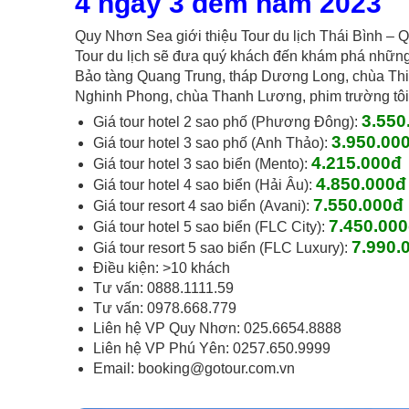
4 ngày 3 đêm năm 2023
Quy Nhơn Sea giới thiệu Tour du lịch Thái Bình –
Tour du lịch sẽ đưa quý khách đến khám phá những 
Bảo tàng Quang Trung, tháp Dương Long, chùa Th
Nghinh Phong, chùa Thanh Lương, phim trường tôi 
3
.
5
5
0
Giá tour hotel 2 sao phố (Phương Đông):
3.950
.00
Giá tour hotel 3 sao phố (Anh Thảo):
4.215
.000đ
Giá tour hotel 3 sao biển (Mento):
4.850.000đ
Giá tour hotel 4 sao biển (Hải Âu):
7.550.000đ
Giá tour resort 4 sao biển (Avani):
7.450
.00
Giá tour hotel 5 sao biển (FLC City):
7.990
.
Giá tour resort 5 sao biển (FLC Luxury):
Điều kiện: >10 khách
Tư vấn: 0888.1111.59
Tư vấn: 0978.668.779
Liên hệ VP Quy Nhơn: 025.6654.8888
Liên hệ VP Phú Yên: 0257.650.9999
Email:
booking@gotour.com.vn