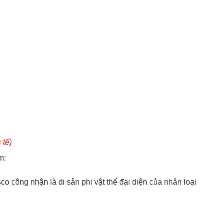
 tế
)
m:
o công nhận là di sản phi vật thể đại diện của nhân loại