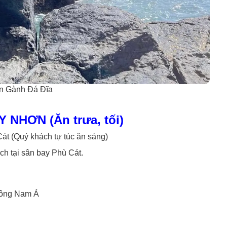
 Gành Đá Đĩa
 NHƠN (Ăn trưa, tối)
át (Quý khách tự túc ăn sáng)
h tại sân bay Phù Cát.
Đông Nam Á