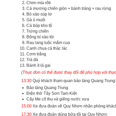
Chim mía rôti
Cá mương chiên giòn + bánh tráng + rau rừng
Bò xào súp lơ
Gà ủ muối
Cá bóp kho tộ
Trứng chiên
Bông bí xào tỏi
Rau lang luộc mắm cua
Canh chua cá thác lác
Cơm trắng
Trà đá
Bánh ít lá gai
(
Thực đơn có thể được thay đổi để phù hợp với thực
13:30
Quý khách tham quan bảo tàng Quang Trung:
Bảo tàng Quang Trung
Điện thờ Tây Sơn Tam Kiệt
Cây Me cổ thụ và giếng nước xưa
15:00
Xe đưa đoàn về Quy Nhơn nhận phòng khách 
17:30
Xe đưa đoàn dùng bữa tối tại Quy Nhơn: