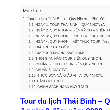
Mục Lục
Tour du lịch Thái Bình – Quy Nhơn – Phú Yên 
NGÀY 1: TOUR THÁI BÌNH – QUY NHƠN (Ăn trư
NGÀY 2: QUY NHƠN – BIỂN KỲ CO – GHỀNH RÁN
NGÀY 3: QUY NHƠN – PHÚ YÊN – QUY NHƠN (Ăn
NGÀY 4: QUY NHƠN – KẾT THÚC TOUR (Ăn sá
GIÁ TOUR BAO GỒM:
GIÁ TOUR KHÔNG BAO GỒM:
THỜI GIAN NÀO TOUR BIỂN QUY NHƠN:
CHUẨN BỊ KHI ĐI TOUR BIỂN QUY NHƠN:
CHUẨN BỊ GIẤY TỜ
THỰC ĐƠN VÀ KHẨU VỊ TẠI QUY NHƠN:
ĐĂNG KÝ TOUR
CHÍNH SÁCH HOÀN HUỶ TOUR
Tour du lịch Thái Bình – 