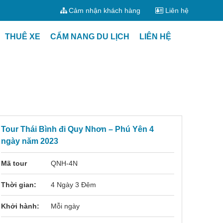
Cảm nhận khách hàng
Liên hệ
THUÊ XE
CẨM NANG DU LỊCH
LIÊN HỆ
Tour Thái Bình đi Quy Nhơn – Phú Yên 4
ngày năm 2023
Mã tour
QNH-4N
Thời gian:
4 Ngày 3 Đêm
Khởi hành:
Mỗi ngày