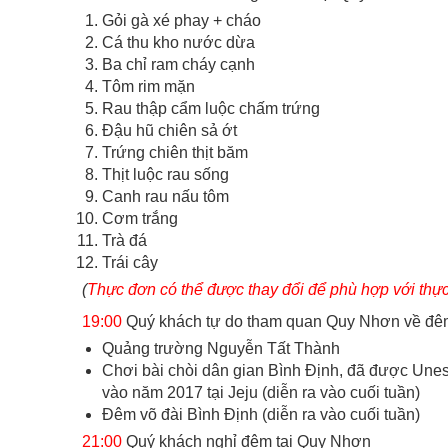
Gỏi gà xé phay + cháo
Cá thu kho nước dừa
Ba chỉ ram cháy cạnh
Tôm rim mặn
Rau thập cẩm luộc chấm trứng
Đậu hũ chiên sả ớt
Trứng chiên thịt băm
Thịt luộc rau sống
Canh rau nấu tôm
Cơm trắng
Trà đá
Trái cây
(
Thực đơn có thể được thay đổi để phù hợp với thực
19:00
Quý khách tự do tham quan Quy Nhơn về đê
Quảng trường Nguyễn Tất Thành
Chơi bài chòi dân gian Bình Định, đã được Unesc
vào năm 2017 tại Jeju (diễn ra vào cuối tuần)
Đêm võ đài Bình Định (diễn ra vào cuối tuần)
21:00
Quý khách nghỉ đêm tại Quy Nhơn