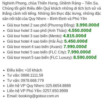
Nghinh Phong, chùa Thiên Hưng, Ghềnh Ráng – Tiên Sa.
Chúng tôi giới thiệu đến Quý khách những di tích lịch sử và
thắng cảnh nổi tiếng. Những ẩm thực đặc trưng, những đặc
sản nổi bật của Quy Nhơn – Bình Định và Phú Yên
3
.99
0.000đ
Giá tour hotel 2 sao phố (Phương Đông):
4.550
.000đ
Giá tour hotel 3 sao phố (Anh Thảo):
4.815
.000đ
Giá tour hotel 3 sao biển (Mento):
5.450.000đ
Giá tour hotel 4 sao biển (Hải Âu):
7.990.000đ
Giá tour resort 4 sao biển (Avani):
7.990
.000đ
Giá tour hotel 5 sao biển (FLC City):
8.590
.000đ
Giá tour resort 5 sao biển (FLC Luxury):
Điều kiện: >10 khách
Tư vấn: 0888.1111.59
Tư vấn: 0978.668.779
Liên hệ VP Quy Nhơn: 025.6654.8888
Liên hệ VP Phú Yên: 0257.650.9999
Email:
booking@gotour.com.vn