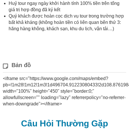
Huỷ tour ngay ngày khởi hành tính 100% tiền trên tổng
giá trị hợp đồng đã ký kết
Quý khách được hoàn cọc dịch vụ tour trong trường hợp
bất khả kháng (không hoàn tiền có liên quan bên thứ 3:
hãng hàng không, khách sạn, khu du lịch, vận tải…)
Bản đồ
<iframe src="https://www.google.com/maps/embed?
pb=!1m28!1m12!1m3!1d496704.91223080433!2d108.8761
width="100%" height="450" style="border:0;"
allowfullscreen="" loading="lazy" referrerpolicy="no-referrer-
when-downgrade"></iframe>
Câu Hỏi Thường Gặp