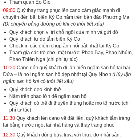
Tham quan Eo Gió
09:00
Quý thay trang phục lên cano cảm giác mạnh di
chuyển đến bãi biển Kỳ Co nằm trên bán đảo Phương Mai
(Di chuyển bằng đường bộ khi có thời tiết xấu)
Quý khách chọn vị trí chỗ ngồi của mình và gửi đồ
Quý khách tự do tắm biển Kỳ Co
Check in các điểm chụp ảnh nổi bật nhất tại Kỳ Co
Tham gia các trò chơi mặt nước: Phao Bay, Phao Nhúm,
Phao Thiên Nga (chi phí tự túc)
10:30
Cano đón quý khách đi lặn biển ngắm san hô tại bãi
Dứa – là nơi ngắm san hô đẹp nhất tại Quy Nhơn
(Hủy lặn
ngắm san hô khi có thời tiết xấu)
Quý khách đeo kính thở
Nằm trên phao lớn để ngắm san hô
Quý khách có thể đi thuyền thúng hoặc mô tô nước (chi
phí tự túc)
11:30
Quý khách lên cano về đất liền, quý khách tắm tráng
lại bằng nước ngọt tại nhà hàng và thay trang phục
12:30
Quý khách dùng bữa trưa với thực đơn hải sản: