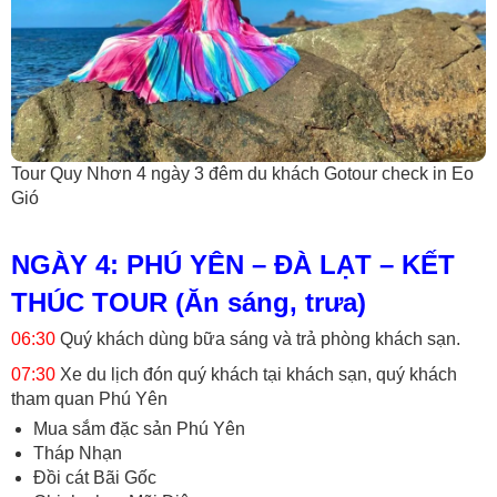
Tour Quy Nhơn 4 ngày 3 đêm du khách Gotour check in Eo
Gió
NGÀY 4: PHÚ YÊN – ĐÀ LẠT – KẾT
THÚC TOUR (Ăn sáng, trưa)
06:30
Quý khách dùng bữa sáng và trả phòng khách sạn.
07:30
Xe du lịch đón quý khách tại khách sạn, quý khách
tham quan Phú Yên
Mua sắm đặc sản Phú Yên
Tháp Nhạn
Đồi cát Bãi Gốc