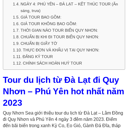
NGÀY 4: PHÚ YÊN – ĐÀ LẠT – KẾT THÚC TOUR (Ăn
sáng, trưa)
GIÁ TOUR BAO GỒM:
GIÁ TOUR KHÔNG BAO GỒM:
THỜI GIAN NÀO TOUR BIỂN QUY NHƠN:
CHUẨN BỊ KHI ĐI TOUR BIỂN QUY NHƠN:
CHUẨN BỊ GIẤY TỜ
THỰC ĐƠN VÀ KHẨU VỊ TẠI QUY NHƠN:
ĐĂNG KÝ TOUR
CHÍNH SÁCH HOÀN HUỶ TOUR
Tour du lịch từ Đà Lạt đi Quy
Nhơn – Phú Yên hot nhất năm
2023
Quy Nhơn Sea giới thiệu tour du lịch từ Đà Lạt – Lâm Đồng
đi Quy Nhơn và Phú Yên 4 ngày 3 đêm năm 2023. Điểm
đến bãi biển trong xanh Kỳ Co, Eo Gió, Gành Đá Đĩa, tháp