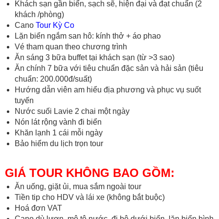
Khách sạn gần biển, sạch sẽ, hiện đại và đạt chuẩn (2
khách /phòng)
Cano
Tour Kỳ Co
Lặn biển ngắm san hô: kính thở + áo phao
Vé tham quan theo chương trình
Ăn sáng 3 bữa buffet tại khách sạn (từ >3 sao)
Ăn chính 7 bữa với tiêu chuẩn đặc sản và hải sản (tiêu
chuẩn: 200.000đ/suất)
Hướng dẫn viên am hiểu địa phương và phục vụ suốt
tuyến
Nước suối Lavie 2 chai một ngày
Nón lát rộng vành đi biển
Khăn lạnh 1 cái mỗi ngày
Bảo hiểm du lịch trọn tour
GIÁ TOUR KHÔNG BAO GỒM:
Ăn uống, giặt ủi, mua sắm ngoài tour
Tiền tip cho HDV và lái xe (không bắt buộc)
Hoá đơn VAT
Cano dù lượn, mô tô nước, đi bộ dưới biển, lặn biển bình