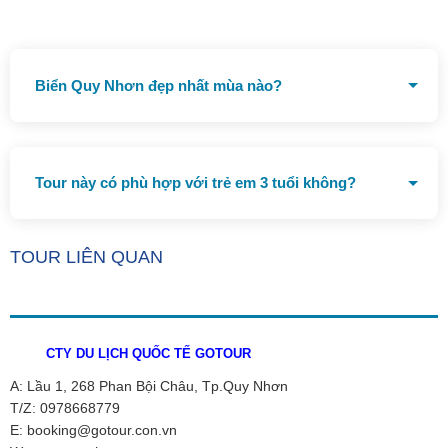
Biển Quy Nhơn đẹp nhất mùa nào?
Từ tháng 4-9 hàng năm
Tour này có phù hợp với trẻ em 3 tuổi không?
Tour hoàn toàn phù hợp với trẻ em >3 tuổi
TOUR LIÊN QUAN
CTY DU LỊCH QUỐC TẾ GOTOUR
A: Lầu 1, 268 Phan Bội Châu, Tp.Quy Nhơn
T/Z: 0978668779
E: booking@gotour.con.vn