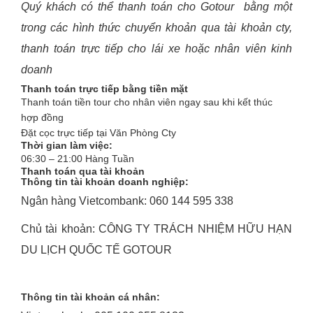
Quý khách có th
ể
thanh to
á
n cho Gotour b
ằ
ng m
ộ
t
trong c
á
c h
ì
nh th
ứ
c chuyển khoản qua tài khoản cty,
thanh toán trực tiếp cho lái xe hoặc nhân viên kinh
doanh
Thanh toán tr
ự
c ti
ế
p b
ằ
ng ti
ề
n m
ặt
Thanh toán tiền tour cho nhân viên ngay sau khi kết thúc
hợp đồng
Đặt cọc trực tiếp tại Văn Phòng Cty
Th
ờ
i gian l
à
m vi
ệ
c:
06:30 – 21:00 Hàng Tuần
Thanh toán qua tài kho
ả
n
Thông tin tài kho
ả
n doanh nghi
ệ
p:
Ngân hàng Vietcombank: 060 144 595 338
Chủ tài khoản: CÔNG TY TRÁCH NHIỆM HỮU HẠN
DU LỊCH QUỐC TẾ GOTOUR
Thông tin tài kho
ả
n c
á
nh
â
n: