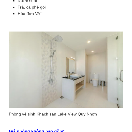
Nước suối
Trà, cà phê gói
Hóa đơn VAT
Phòng vệ sinh Khách sạn Lake View Quy Nhơn
Giá phòng không bao gồm: