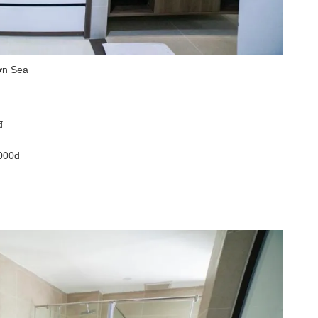
hơn Sea
đ
.000đ