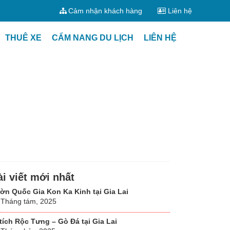
Cảm nhận khách hàng
Liên hệ
THUÊ XE
CẨM NANG DU LỊCH
LIÊN HỆ
ài viết mới nhất
ờn Quốc Gia Kon Ka Kinh tại Gia Lai
 Tháng tám, 2025
 tích Rộc Tưng – Gò Đá tại Gia Lai