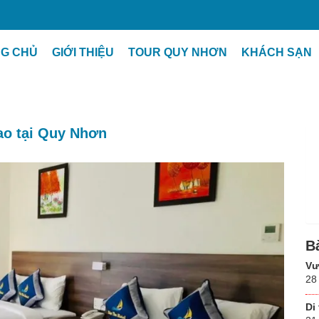
ại Quy Nhơn
G CHỦ
GIỚI THIỆU
TOUR QUY NHƠN
KHÁCH SẠN
ao tại Quy Nhơn
B
Vư
28
Di