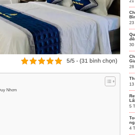
21
Ch
Bì
23
Qu
đê
30
Ch
5/5 - (31 bình chọn)
Gi
28
Th
13
 Quy Nhơn
Re
Lắ
5 
To
ng
4 