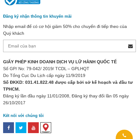
Đăng ký nhận thông tin khuyến mãi
Nhập email để có cơ hội giảm 50% cho chuyến đi tiếp theo của
Quý khách
GIẤY PHÉP KINH DOANH DỊCH VỤ LỮ HÀNH QUỐC TẾ
Số GP/ No: 79-042/ 2019/ TCDL – GPLHQT
Do Tổng Cục Du Lịch cấp ngày 11/9/2019
Số ĐKKD: 031.41.822.48 được cấp bởi sở kế hoạch và đầu tư
TPHCM.
Đăng ký lần đầu ngày 11/01/2008, Đăng ký thay đổi lần 05 ngày
26/10/2017
Kết nối với chúng tôi