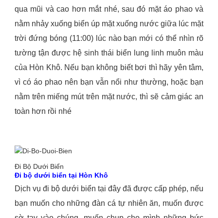
qua mũi và cao hơn mắt nhé, sau đó mặt áo phao và
nằm nhảy xuống biển úp mặt xuống nước giữa lúc mặt
trời đứng bóng (11:00) lúc nào bạn mới có thể nhìn rõ
tường tận được hệ sinh thái biển lung linh muôn màu
của Hòn Khô. Nếu bạn không biết bơi thì hãy yên tâm,
vì có áo phao nên bạn vẫn nổi như thường, hoặc bạn
nằm trên miếng mút trên mặt nước, thì sẽ cảm giác an
toàn hơn rồi nhé
Đi Bộ Dưới Biển
Đi bộ dưới biển tại Hòn Khô
Dịch vụ đi bộ dưới biển tại đây đã được cấp phép, nếu
bạn muốn cho những đàn cá tự nhiên ăn, muốn được
sờ tay vào chúng, muốn chụp cho mình những bức