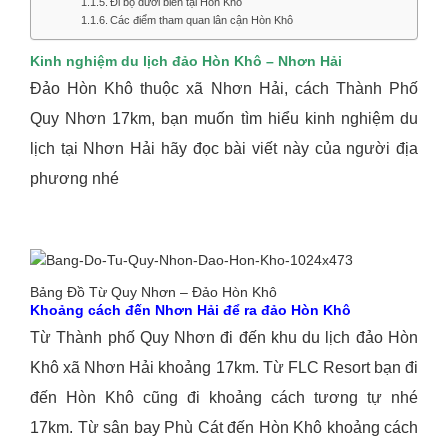
Đi bộ dưới biển tại Hòn Khô
Các điểm tham quan lân cận Hòn Khô
Kinh nghiệm du lịch đảo Hòn Khô – Nhơn Hải
Đảo Hòn Khô thuộc xã Nhơn Hải, cách Thành Phố
Quy Nhơn 17km, bạn muốn tìm hiểu kinh nghiệm du
lịch tại Nhơn Hải hãy đọc bài viết này của người địa
phương nhé
Bảng Đồ Từ Quy Nhơn – Đảo Hòn Khô
Khoảng cách đến Nhơn Hải để ra đảo Hòn Khô
Từ Thành phố Quy Nhơn đi đến khu du lịch đảo Hòn
Khô xã Nhơn Hải khoảng 17km. Từ FLC Resort bạn đi
đến Hòn Khô cũng đi khoảng cách tương tự nhé
17km. Từ sân bay Phù Cát đến Hòn Khô khoảng cách