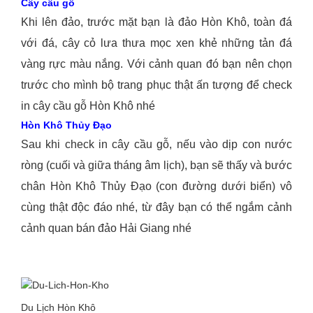
Cây cầu gỗ
Khi lên đảo, trước mặt bạn là đảo Hòn Khô, toàn đá
với đá, cây cỏ lưa thưa mọc xen khẻ những tản đá
vàng rực màu nắng. Với cảnh quan đó bạn nên chọn
trước cho mình bộ trang phục thật ấn tượng để check
in cây cầu gỗ Hòn Khô nhé
Hòn Khô Thủy Đạo
Sau khi check in cây cầu gỗ, nếu vào dịp con nước
ròng (cuối và giữa tháng âm lịch), bạn sẽ thấy và bước
chân Hòn Khô Thủy Đạo (con đường dưới biển) vô
cùng thật độc đáo nhé, từ đây bạn có thể ngắm cảnh
cảnh quan bán đảo Hải Giang nhé
Du Lịch Hòn Khô