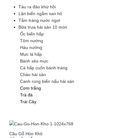
Tàu ra đảo khứ hồi
Lặn biển ngắm san hô
Tắm tráng nước ngọt
Bữa trưa hải sản 10 món
Ốc biển hấp
Tôm nướng
Hàu nướng
Mực lá hấp
Bánh xèo mực
Cá hấp cuốn bánh tráng
Cháo hải sản
Canh rong biển nấu hải sản
Cơm trắng
Trà đá
Trái Cây
Cầu Gỗ Hòn Khô