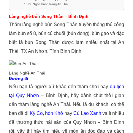
Nghề bánh tráng An Thái
Làng nghề bún Song Thằn – Bình Định
Thăm làng nghề bún Song Thằn truyền thống thủ công
làm bún số 8, bún củ chuối (bún dong), bún gạo và đặc
biệt là bún Song Thằn được làm nhiều nhất tại An
Thái, TX An Nhơn, Tỉnh Bình Định.
Làng Nghề An Thái
Đường đi
Nếu bạn là người xứ khác đến thăm chơi hay
du lịch
tại Quy Nhơn
– Bình Định, hãy dành chút thời gian
đến thăm làng nghề An Thái. Nếu là du khách, có thể
bạn đã đi
Kỳ Co
,
hòn Khô
hay
Cù Lao Xanh
và ít nhiều
đã thưởng thức hải sản của Quy Nhơn – Bình Định
rồi, vậy thì hãy tìm hiểu về món ăn độc đáo và cách