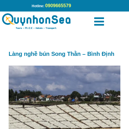
0909665579
Hotline:
Trang chủ
»
Làng nghề bún Song Thằn – Bình Định
Làng nghề bún Song Thằn – Bình Định