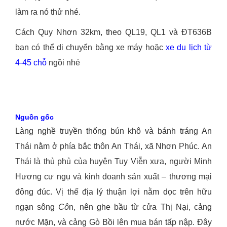
làm ra nó thử nhé.
Cách Quy Nhơn 32km, theo QL19, QL1 và ĐT636B
bạn có thể di chuyển bằng xe máy hoặc
xe du lịch từ
4-45 chỗ
ngồi nhé
Nguồn gốc
Làng nghề truyền thống bún khô và bánh tráng An
Thái nằm ở phía bắc thôn An Thái, xã Nhơn Phúc. An
Thái là thủ phủ của huyện Tuy Viễn xưa, người Minh
Hương cư ngụ và kinh doanh sản xuất – thương mại
đông đúc. Vị thế địa lý thuận lợi nằm dọc trên hữu
ngạn sông
Cô
n, nên ghe bầu từ cửa Thị Nại, cảng
nước Mặn, và cảng Gò Bồi lên mua bán tấp nập. Đây