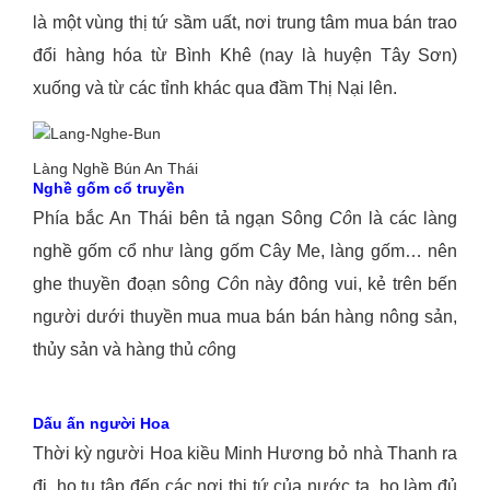
là một vùng thị tứ sầm uất, nơi trung tâm mua bán trao
đổi hàng hóa từ Bình Khê (nay là huyện Tây Sơn)
xuống và từ các tỉnh khác qua đầm Thị Nại lên.
Làng Nghề Bún An Thái
Nghề gốm cổ truyền
Phía bắc An Thái bên tả ngạn Sông
Cô
n là các làng
nghề gốm cổ như làng gốm Cây Me, làng gốm… nên
ghe thuyền đoạn sông
Cô
n này đông vui, kẻ trên bến
người dưới thuyền mua mua bán bán hàng nông sản,
thủy sản và hàng thủ
cô
ng
Dấu ấn người Hoa
Thời kỳ người Hoa kiều Minh Hương bỏ nhà Thanh ra
đi, họ tụ tập đến các nơi thị tứ của nước ta, họ làm đủ