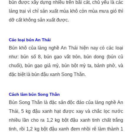
bún được xây dựng nhiều trên bãi cát, chủ yếu là các
láng trại vì chỉ sản xuất mùa khô còn mùa mưa gió thì
dỡ cất không sản xuất được.
Các loại bún An Thái
Bún khô của làng nghề An Thái hiện nay có các loại
như: bún số 8, bún gạo vắt tròn, bún dong (bún củ
chuối), bún gạo giả mỳ, bún bột mỳ ta, bánh phở, và
đặc biệt là bún đậu xanh Song Thằn.
Cách làm bún Song Thằn
Bún Song Thằn là đặc sản độc đáo của làng nghề An
Thái, 5 kg đậu xanh hạt được xay và chắc lọc nước
nhiều lần cho ra 1,2 kg bột đậu xanh tinh chất trắng
tinh, rồi 1,2 kg bột đậu xanh đem nhồi rê làm thành 1