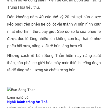
thành bó và đóng thành kiện để các lái buôn đem sang
Trung Hoa tiêu thụ.
Đến khoảng năm 40 của thế kỷ 20 thì sợi bún được
kéo phơi trên phên tre có lót vải thành vĩ bún hình chữ
nhật như hình thức bây giờ.
Sau đó
số lổ của phểu rê
được đục lổ tăng nhiều lên không còn loại hai lổ như
phểu hồi xưa, năng xuất rê bún tăng hơn cũ.
Nhưng cách rê bún Song Thằn hiện nay năng suất
thấp, cần phải cơ giới hóa máy móc thiết bị
cô
ng đoạn
rê để tăng sản lượng và chất lượng bún.
Làng nghề bún
Nghề bánh tráng An Thái