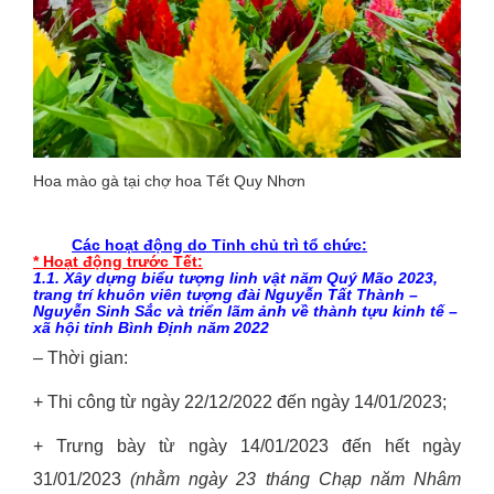
Hoa mào gà tại chợ hoa Tết Quy Nhơn
Các hoạt động do Tỉnh chủ trì tổ chức:
* Hoạt động trước Tết:
1.1.
Xây dựng biểu tượng linh vật năm Quý Mão 2023,
trang trí khuôn viên tượng đài Nguyễn Tất Thành –
Nguyễn Sinh Sắc và triển lãm ảnh
về thành tựu kinh tế –
xã hội
tỉnh Bình Định năm 2022
– Thời gian:
+ Thi công từ ngày 22/12/2022 đến ngày 14/01/2023;
+ Trưng bày từ ngày 14/01/2023 đến hết ngày
31/01/2023
(nhằm ngày 2
3
tháng Chạp năm Nhâm