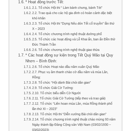
* Hoạt động trước Tết:
2.1. Tổ chức Hội thi “ Làm bánh chưng, bánh Tét”
2.2. Trao quà cho các hộ gia đình có hoàn cảnh đặc biệt
khó khăn
2.3. Tổ chức Hội thi “Dựng Nêu đón Tết cổ truyền” lần thứ
X – 2023
2.4. Tổ chức chương trình nghệ thuật đường phố
2.5. Tổ chức các hoạt động và Lễ Khai ấn, ban ấn Đền thờ
Đức Thánh Trần
2.6. Tổ chức chương trình nghệ thuật giao thừa
* Các hoạt động sự kiện trong Tết Quý Mão tại Quy
Nhơn – Bình Định:
2.6. Tổ chức Hoạt náo đầu năm xuân Quý Mão
2.7. Phục vụ âm thanh chào cờ đầu năm và múa Lân,
Rồng:
2.8. Tổ chức “Hội đánh Bài chòi dân gian”
2.9. Tổ chức Giải Cờ Tướng:
2.10. Tổ chức biểu diễn Cờ Người
2.11. Tổ chức Giải Cờ Tướng (tiếp theo và trao giải)
2.12. Tổ chức “Liên hoan múa Lân, múa Rồng thành phố
lần thứ XI – 2023”
2.13. Tổ chức Hội thi “Diễn xướng Bài chòi dân gian”
2.14. Tổ chức chương trình nghệ thuật chào mừng 93 năm
Ngày thành lập Đảng Cộng sản Việt Nam (03/02/1930 –
03/02/2023)