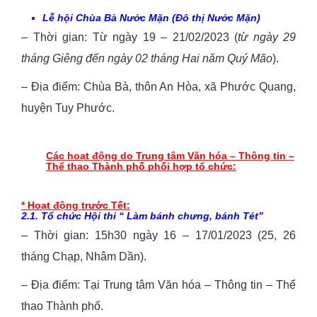
Lễ hội
Chùa Bà Nước Mặn (
Đô thị Nước Mặn
)
– Thời gian: Từ ngày 19 – 21/02/2023 (
từ ngày
29
tháng
Giêng
đến ngày
02
tháng
Hai
năm
Quý Mão
).
– Địa điểm: Chùa Bà, thôn An Hòa, xã Phước Quang,
huyện Tuy Phước.
Các hoạt động do Trung tâm Văn hóa – Thông tin –
Thể thao Thành phố phối hợp tổ chức:
* Hoạt động trước Tết:
2.1. Tổ chức Hội thi “ Làm bánh chưng, bánh Tét”
– Thời gian: 15h30 ngày 16 – 17/01/2023 (25, 26
tháng Chạp, Nhâm Dần).
– Địa điểm: Tại Trung tâm Văn hóa – Thông tin – Thể
thao Thành phố.