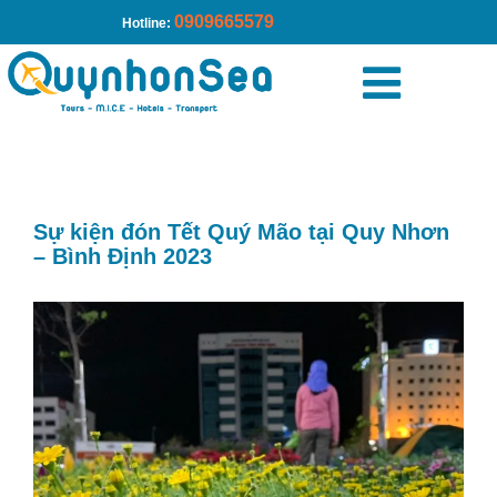
0909665579
Hotline:
Trang chủ
»
Sự kiện đón Tết Quý Mão tại Quy Nhơn – Bình
Định 2023
Sự kiện đón Tết Quý Mão tại Quy Nhơn
– Bình Định 2023