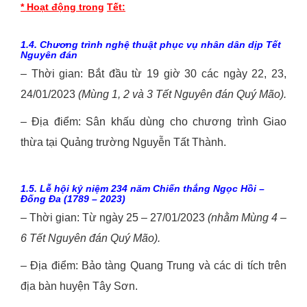
* Hoạt động trong
Tết:
1.4.
Chương trình nghệ thuật
phục vụ nhân dân dịp Tết
Nguyên đán
– Thời gian: Bắt đầu từ 19 giờ 30 các ngày 22, 23,
24/01/2023
(Mùng
1, 2 và 3
Tết Nguyên đán
Quý Mão
).
– Địa điểm: Sân khấu dùng cho chương trình Giao
thừa tại Quảng trường Nguyễn Tất Thành.
1.5.
Lễ hội kỷ niệm 23
4
năm Chiến thắng Ngọc Hồi –
Đống Đa (1789 – 202
3
)
– Thời gian: Từ ngày 25 – 27/01/2023
(nhằm Mùng 4
–
6 Tết Nguyên đán Quý Mão)
.
– Địa điểm: Bảo tàng Quang Trung và các di tích trên
địa bàn huyện Tây Sơn.