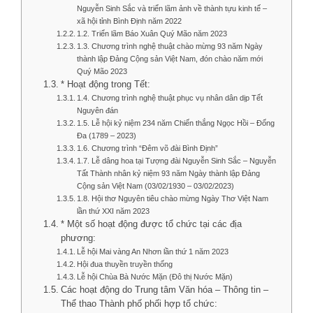
Nguyễn Sinh Sắc và triển lãm ảnh về thành tựu kinh tế –
xã hội tỉnh Bình Định năm 2022
1.2. Triển lãm Báo Xuân Quý Mão năm 2023
1.3. Chương trình nghệ thuật chào mừng 93 năm Ngày
thành lập Đảng Cộng sản Việt Nam, đón chào năm mới
Quý Mão 2023
* Hoạt động trong Tết:
1.4. Chương trình nghệ thuật phục vụ nhân dân dịp Tết
Nguyên đán
1.5. Lễ hội kỷ niệm 234 năm Chiến thắng Ngọc Hồi – Đống
Đa (1789 – 2023)
1.6. Chương trình “Đêm võ đài Bình Định”
1.7. Lễ dâng hoa tại Tượng đài Nguyễn Sinh Sắc – Nguyễn
Tất Thành nhân kỷ niệm 93 năm Ngày thành lập Đảng
Cộng sản Việt Nam (03/02/1930 – 03/02/2023)
1.8. Hội thơ Nguyên tiêu chào mừng Ngày Thơ Việt Nam
lần thứ XXI năm 2023
* Một số hoạt động được tổ chức tại các địa
phương:
Lễ hội Mai vàng An Nhơn lần thứ 1 năm 2023
Hội đua thuyền truyền thống
Lễ hội Chùa Bà Nước Mặn (Đô thị Nước Mặn)
Các hoạt động do Trung tâm Văn hóa – Thông tin –
Thể thao Thành phố phối hợp tổ chức: