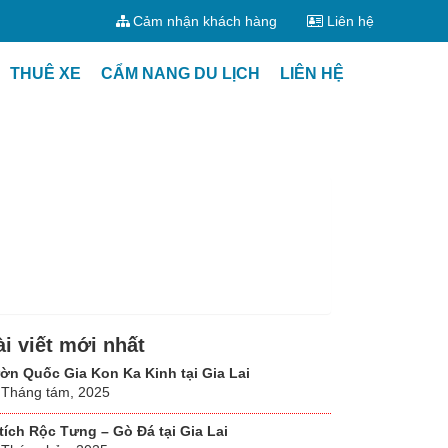
Cảm nhận khách hàng
Liên hệ
THUÊ XE
CẨM NANG DU LỊCH
LIÊN HỆ
ài viết mới nhất
ờn Quốc Gia Kon Ka Kinh tại Gia Lai
 Tháng tám, 2025
 tích Rộc Tưng – Gò Đá tại Gia Lai