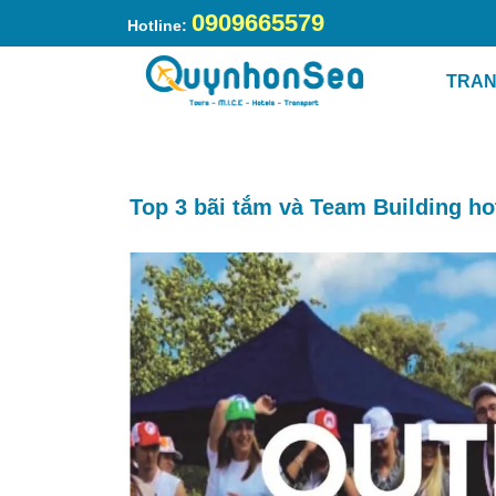
0909665579
Hotline:
Trang chủ
»
Top 3 bãi tắm và Team Building hot nh
TRAN
Top 3 bãi tắm và Team Building ho