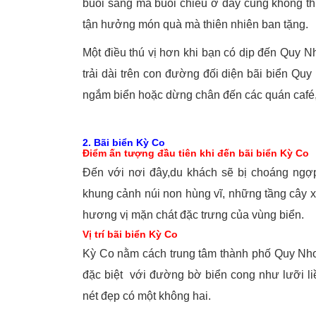
buổi sáng mà buổi chiều ở đây cũng không t
tận hưởng món quà mà thiên nhiên ban tặng.
Một điều thú vị hơn khi bạn có dịp đến Quy 
trải dài trên con đường đối diện bãi biển Quy
ngắm biển hoặc dừng chân đến các quán café,
2. Bãi biển Kỳ Co
Điểm ấn tượng đầu tiên khi đến bãi biển Kỳ Co
Đến với nơi đây,du khách sẽ bị choáng ngợp
khung cảnh núi non hùng vĩ, những tầng cây 
hương vị mặn chát đặc trưng của vùng biển.
Vị trí bãi biển Kỳ Co
Kỳ Co nằm cách trung tâm thành phố Quy Nhơ
đặc biệt với đường bờ biển cong như lưỡi li
nét đẹp có một không hai.