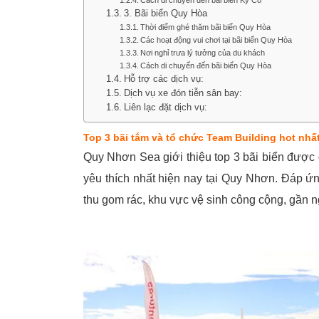
Cách di chuyển đến bãi biển Kỳ Co
3. Bãi biển Quy Hòa
Thời điểm ghé thăm bãi biển Quy Hòa
Các hoạt động vui chơi tại bãi biển Quy Hòa
Nơi nghỉ trưa lý tưởng của du khách
Cách di chuyển đến bãi biển Quy Hòa
Hỗ trợ các dịch vụ:
Dịch vụ xe đón tiễn sân bay:
Liên lạc đặt dịch vụ:
Top 3 bãi tắm và tổ chức Team Building hot nhấ
Quy Nhơn Sea giới thiệu top 3 bãi biển được 
yêu thích nhất hiện nay tại Quy Nhơn. Đáp ứ
thu gom rác, khu vực vệ sinh công cộng, gần 