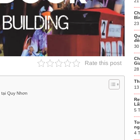
21
Ch
Bì
23
Qu
đê
30
Ch
Rate this post
Gi
28
Th
13
t tại Quy Nhơn
Re
Lắ
5 
To
ng
4 