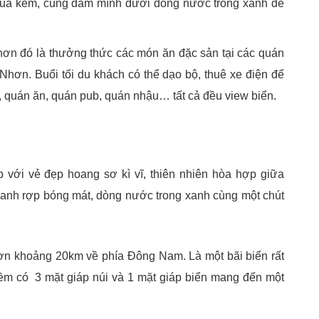
hua kém, cùng đắm mình dưới dòng nước trong xanh để
Nhơn đó là thưởng thức các món ăn đặc sản tại các quán
 Nhơn. Buổi tối du khách có thể dạo bộ, thuê xe điện để
 quán ăn, quán pub, quán nhậu… tất cả đều view biển.
 với vẻ đẹp hoang sơ kì vĩ, thiên nhiên hòa hợp giữa
xanh rợp bóng mát, dòng nước trong xanh cùng một chút
n khoảng 20km về phía Đông Nam. Là một bãi biển rất
ềm có 3 mặt giáp núi và 1 mặt giáp biển mang đến một