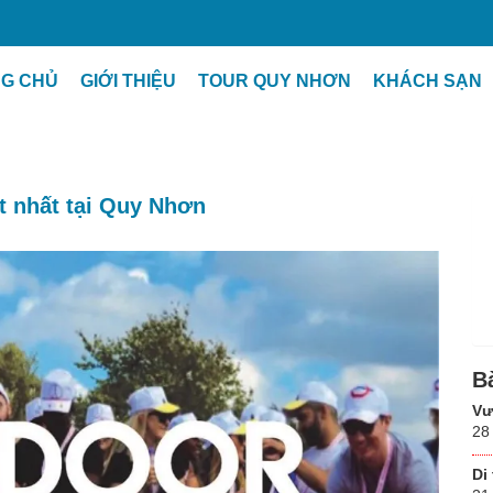
ất tại Quy Nhơn
G CHỦ
GIỚI THIỆU
TOUR QUY NHƠN
KHÁCH SẠN
t nhất tại Quy Nhơn
B
Vư
28
Di