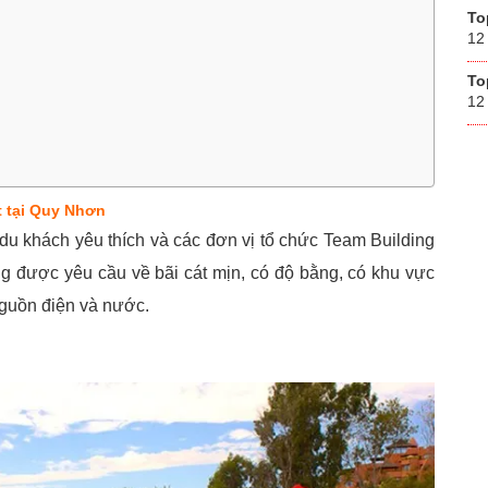
To
12
To
12
t tại Quy Nhơn
du khách yêu thích và các đơn vị tổ chức Team Building
ng được yêu cầu về bãi cát mịn, có độ bằng, có khu vực
nguồn điện và nước.