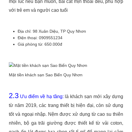
mọi lúc nếu bạn muốn, bãi cát mịn thoải đều, phù hợp
với trẻ em và người cao tuổi
Địa chỉ: 98 Xuân Diệu, TP Quy Nhơn
Điện thoại: 0909551234
Giá phòng từ: 650.000đ
Mặt tiền khách sạn Sao Biển Quy Nhơn
2.3
Ưu điểm về hạ tầng:
là khách sạn mới xây dựng
từ năm 2019, các trang thiết bị hiện đại, còn sử dụng
tốt và ngoại nhập. Nệm được xử dụng từ cao su thiên
nhiên, bộ ga trãi giường được thiết kế từ vải coton,
gạch ốp lát được lựa chọn rất tỉ mĩ để mang lại cảm