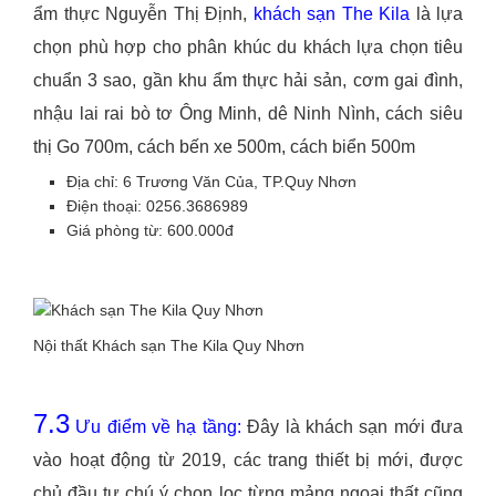
ẩm thực Nguyễn Thị Định,
khách sạn The Kila
là lựa
chọn phù hợp cho phân khúc du khách lựa chọn tiêu
chuẩn 3 sao, gần khu ẩm thực hải sản, cơm gai đình,
nhậu lai rai bò tơ Ông Minh, dê Ninh Nình, cách siêu
thị Go 700m, cách bến xe 500m, cách biển 500m
Địa chỉ: 6 Trương Văn Của, TP.Quy Nhơn
Điện thoại: 0256.3686989
Giá phòng từ: 600.000đ
Nội thất Khách sạn The Kila Quy Nhơn
7.3
Ưu điểm về hạ tầng:
Đây là khách sạn mới đưa
vào hoạt động từ 2019, các trang thiết bị mới, được
chủ đầu tư chú ý chọn lọc từng mảng ngoại thất cũng