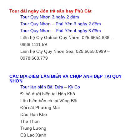
Tour dài ngày đón trả sân bay Phù Cát
Tour Quy Nhơn 3 ngày 2 đêm
Tour Quy Nhơn – Phú Yên 3 ngày 2 đêm
Tour Quy Nhơn – Phú Yên 4 ngày 3 đêm
Liên hệ Cty Gotour Quy Nhơn: 025.6654.888 –
0888.1111.59
Liên hệ Cty Quy Nhơn Sea: 025.6655.0999 –
0978.668.779
CÁC ĐỊA ĐIỂM LẶN BIỂN VÀ CHỤP ẢNH ĐẸP TẠI QUY
NHƠN
Tour lặn biển Bãi Dứa – Kỳ Co
Đi bộ dưới biển tại Hòn Khô
Lặn biển bắn cá tại Vũng Bồi
Đồi cát Phương Mai
Đảo Hòn Khô
The Thon
Trung Lương
Cù Lao Xanh