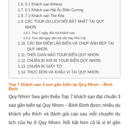
5.1 Khách sạn Athena
6.1 Khách sạn Hải Âu Biên Cương
7.1 Khách sạn The Kila
CÁC TOUR DU LỊCH NỔI BẬT NHẤT TẠI QUY
NHƠN
Tour 1 ngày đón trả khách sạn
Tour dài ngày đón trả sân bay Phù Cát
CÁC ĐỊA ĐIỂM LẶN BIỂN VÀ CHỤP ẢNH ĐẸP TẠI
QUY NHƠN
THỜI GIAN NÀO TOUR BIỂN QUY NHƠN:
CHUẨN BỊ KHI ĐI TOUR BIỂN QUY NHƠN:
CHUẨN BỊ GIẤY TỜ
THỰC ĐƠN VÀ KHẨU VỊ TẠI QUY NHƠN:
Top 7 khách sạn 3 sao gần biển tại Quy Nhơn – Bình
Định
Quy Nhơn Sea giới thiệu Top 7 khách sạn đạt chuẩn 3
sao gần biển tại Quy Nhơn – Bình Định được nhiều du
khách yêu thích và đánh giá cao sau mỗi chuyến du
lịch của họ ở Quy Nhơn. Nổi bật hơn cả là vị trí gần