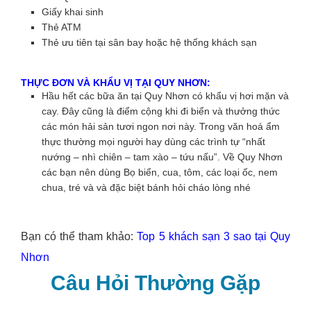
Giấy khai sinh
Thẻ ATM
Thẻ ưu tiên tại sân bay hoặc hệ thống khách sạn
THỰC ĐƠN VÀ KHẨU VỊ TẠI QUY NHƠN:
Hầu hết các bữa ăn tại Quy Nhơn có khẩu vị hơi mặn và
cay. Đây cũng là điểm cộng khi đi biển và thưởng thức
các món hải sản tươi ngon nơi này. Trong văn hoá ẩm
thực thường mọi người hay dùng các trình tự “nhất
nướng – nhì chiên – tam xào – tứu nấu”. Về Quy Nhơn
các bạn nên dùng Bọ biển, cua, tôm, các loại ốc, nem
chua, tré và và đặc biệt bánh hỏi cháo lòng nhé
Bạn có thể tham khảo:
Top 5 khách sạn 3 sao tại Quy
Nhơn
Câu Hỏi Thường Gặp