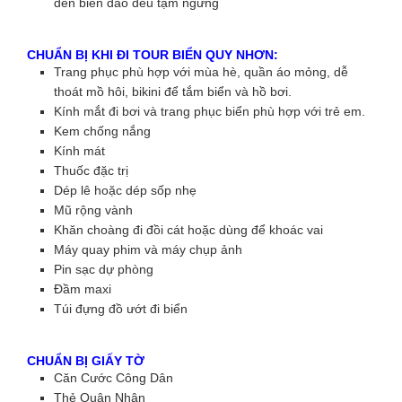
đến biển đảo đều tạm ngưng
CHUẨN BỊ KHI ĐI TOUR BIỂN QUY NHƠN:
Trang phục phù hợp với mùa hè, quần áo mỏng, dễ
thoát mồ hôi, bikini để tắm biển và hồ bơi.
Kính mắt đi bơi và trang phục biển phù hợp với trẻ em.
Kem chống nắng
Kính mát
Thuốc đặc trị
Dép lê hoặc dép sốp nhẹ
Mũ rộng vành
Khăn choàng đi đồi cát hoặc dùng để khoác vai
Máy quay phim và máy chụp ảnh
Pin sạc dự phòng
Đầm maxi
Túi đựng đồ ướt đi biển
CHUẨN BỊ GIẤY TỜ
Căn Cước Công Dân
Thẻ Quân Nhân