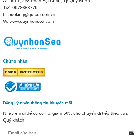
A: Lầu 1, 268 Phan Bội Châu, Tp.Quy Nhơn
T/Z: 0978668779
E: booking@gotour.con.vn
W: www.quynhonsea.com
Chứng nhận
Đăng ký nhận thông tin khuyến mãi
Nhập email để có cơ hội giảm 50% cho chuyến đi tiếp theo của
Quý khách