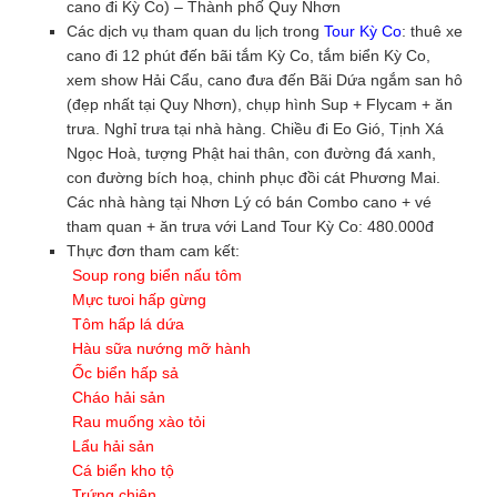
cano đi Kỳ Co) – Thành phố Quy Nhơn
Các dịch vụ tham quan du lịch trong
Tour Kỳ Co
: thuê xe
cano đi 12 phút đến bãi tắm Kỳ Co, tắm biển Kỳ Co,
xem show Hải Cẩu, cano đưa đến Bãi Dứa ngắm san hô
(đẹp nhất tại Quy Nhơn), chụp hình Sup + Flycam + ăn
trưa. Nghỉ trưa tại nhà hàng. Chiều đi Eo Gió, Tịnh Xá
Ngọc Hoà, tượng Phật hai thân, con đường đá xanh,
con đường bích hoạ, chinh phục đồi cát Phương Mai.
Các nhà hàng tại Nhơn Lý có bán Combo cano + vé
tham quan + ăn trưa với Land Tour Kỳ Co: 480.000đ
Thực đơn tham cam kết:
Soup rong biển nấu tôm
Mực tưoi hấp gừng
Tôm hấp lá dứa
Hàu sữa nướng mỡ hành
Ốc biển hấp sả
Cháo hải sản
Rau muống xào tỏi
Lẩu hải sản
Cá biển kho tộ
Trứng chiên