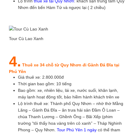
Lộ trình
thuê xe tại Quy Nhơn
: khách sạn trung tâm Quy
Nhơn đến bến Hàm Tử và ngược lại ( 2 chiều)
Tour Cù Lao Xanh
4.
Thuê xe 34 chỗ từ Quy Nhơn đi Gành Đá Đĩa tại
Phú Yên
Giá thuê xe: 2.800.000đ
Thời gian bao gồm: 10 tiếng
Bao gồm: xe, nhiên liệu, lái xe, nước suối, khăn lạnh,
máy lạnh hoạt động tốt, bảo hiềm hành khách trên xe
Lộ trình thuê xe: Thành phố Quy Nhơn – nhờ thờ Mằng
Lăng – Gành Đá Đĩa – ăn trưa hải sản Đầm Ô Loan –
chùa Thanh Lương – Ghềnh Ông – Bãi Xếp (phim
trường “tôi thấy hoa vàng trên cỏ xanh” – Tháp Nghinh
Phong – Quy Nhơn.
Tour Phú Yên 1 ngày
có thể tham