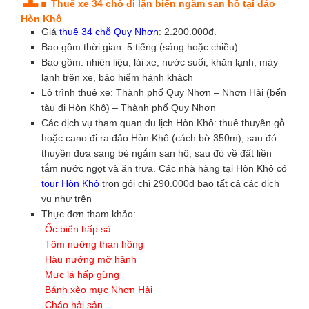
Thuê xe 34 chỗ đi lặn biển ngắm san hô tại đảo
Hòn Khô
Giá
thuê 34 chỗ Quy Nhơn
: 2.200.000đ.
Bao gồm thời gian: 5 tiếng (sáng hoặc chiều)
Bao gồm: nhiên liệu, lái xe, nước suối, khăn lạnh, máy
lạnh trên xe, bảo hiểm hành khách
Lộ trình thuê xe: Thành phố Quy Nhơn – Nhơn Hải (bến
tàu đi Hòn Khô) – Thành phố Quy Nhơn
Các dịch vụ tham quan du lịch Hòn Khô: thuê thuyền gỗ
hoặc cano đi ra đảo Hòn Khô (cách bờ 350m), sau đó
thuyền đưa sang bè ngắm san hô, sau đó về đất liền
tắm nước ngọt và ăn trưa. Các nhà hàng tại Hòn Khô có
tour Hòn Khô
trọn gói chỉ 290.000đ bao tất cả các dịch
vụ như trên
Thực đơn tham khảo:
Ốc biển hấp sả
Tôm nướng than hồng
Hàu nướng mỡ hành
Mực lá hấp gừng
Bánh xèo mực Nhơn Hải
Cháo hải sản