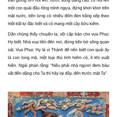
trận giông lớn nổi lên, nước sông dâng cao, có nổi lên
một con quái đầu rồng mình ngựa, đứng khơi khơi trên
mặt nước, trên lưng có nhiều đốm đen trắng xếp theo
một trật tự đặc biệt và có mang một cây bửu kiếm.
Dân chúng thấy chuyện lạ, vội cấp báo cho vua Phục
Hy biết. Nhà vua liền đến nơi, đứng trên bờ sông quan
sát. Vua Phục Hy là vị Thánh đế nên biết con quái ấy
là con long mã, một loại thú linh hiếm có, ít khi xuất
hiện. Ngài phán rằng: “Nếu phải nhà ngươi đem báu
vật đến dâng cho Ta thì hãy lại đây, đến trước mặt Ta”