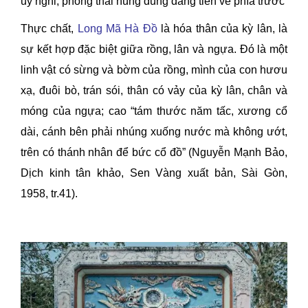
uy nghi, phong thái hùng dũng đang tiến về phía trước
Thực chất,
Long Mã Hà Đồ
là hóa thân của kỳ lân, là
sự kết hợp đặc biệt giữa rồng, lân và ngựa. Đó là một
linh vật có sừng và bờm của rồng, mình của con hươu
xạ, đuôi bò, trán sói, thân có vảy của kỳ lân, chân và
móng của ngựa; cao “tám thước năm tấc, xương cổ
dài, cánh bên phải nhúng xuống nước mà không ướt,
trên có thánh nhân để bức cổ đồ” (Nguyễn Mạnh Bảo,
Dịch kinh tân khảo, Sen Vàng xuất bản, Sài Gòn,
1958, tr.41).